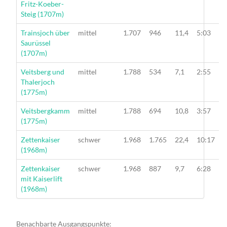
Fritz-Koeber-
Steig (1707m)
Wanderung
Trainsjoch über
mittel
1.707
946
11,4
5:03
Saurüssel
(1707m)
Wanderung
Veitsberg und
mittel
1.788
534
7,1
2:55
Thalerjoch
(1775m)
Wanderung
Veitsbergkamm
mittel
1.788
694
10,8
3:57
(1775m)
Wanderung
Zettenkaiser
schwer
1.968
1.765
22,4
10:17
(1968m)
Wanderung
Zettenkaiser
schwer
1.968
887
9,7
6:28
mit Kaiserlift
(1968m)
Benachbarte Ausgangspunkte: