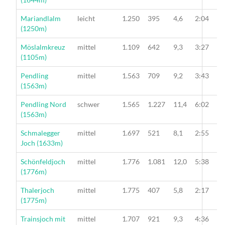
Wanderung
Mariandlalm
leicht
1.250
395
4,6
2:04
(1250m)
Wanderung
Möslalmkreuz
mittel
1.109
642
9,3
3:27
(1105m)
Wanderung
Pendling
mittel
1.563
709
9,2
3:43
(1563m)
Wanderung
Pendling Nord
schwer
1.565
1.227
11,4
6:02
(1563m)
Wanderung
Schmalegger
mittel
1.697
521
8,1
2:55
Joch (1633m)
Wanderung
Schönfeldjoch
mittel
1.776
1.081
12,0
5:38
(1776m)
Wanderung
Thalerjoch
mittel
1.775
407
5,8
2:17
(1775m)
Wanderung
Trainsjoch mit
mittel
1.707
921
9,3
4:36