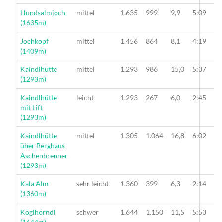
Wanderung
Hundsalmjoch
mittel
1.635
999
9,9
5:09
(1635m)
Wanderung
Jochkopf
mittel
1.456
864
8,1
4:19
(1409m)
Wanderung
Kaindlhütte
mittel
1.293
986
15,0
5:37
(1293m)
Wanderung
Kaindlhütte
leicht
1.293
267
6,0
2:45
mit Lift
(1293m)
Wanderung
Kaindlhütte
mittel
1.305
1.064
16,8
6:02
über Berghaus
Aschenbrenner
(1293m)
Wanderung
Kala Alm
sehr leicht
1.360
399
6,3
2:14
(1360m)
Wanderung
Köglhörndl
schwer
1.644
1.150
11,5
5:53
(1644m)