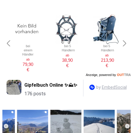
bei
bei 5
bei 5
einem
Händlern
Händlern
Händler
ab
ab
ab
38,90
213,90
79,90
€
€
€
Anzeige, powered by
OUT
TRA