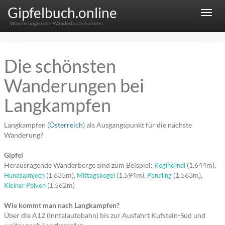
Gipfelbuch.online
Menu
Wanderungen von Wanderbuch-Autoren
Die schönsten
Wanderungen bei
Langkampfen
Langkampfen (
Österreich
) als Ausgangspunkt für die nächste
Wanderung?
Gipfel
Herausragende Wanderberge sind zum Beispiel:
(1.644m),
Köglhörndl
(1.635m),
(1.594m),
(1.563m),
Hundsalmjoch
Mittagskogel
Pendling
(1.562m)
Kleiner Pölven
Wie kommt man nach Langkampfen?
Über die A12 (Inntalautobahn) bis zur Ausfahrt Kufstein-Süd und