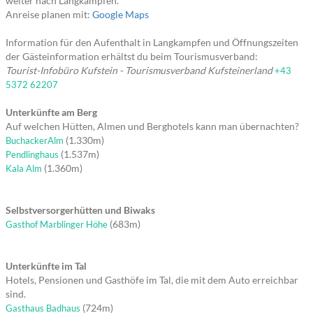
weiter nach Langkampfen.
Anreise planen mit:
Google Maps
Information für den Aufenthalt in Langkampfen und Öffnungszeiten
der Gästeinformation erhältst du beim Tourismusverband:
Tourist-Infobüro Kufstein - Tourismusverband Kufsteinerland
+43
5372 62207
Unterkünfte am Berg
Auf welchen Hütten, Almen und Berghotels kann man übernachten?
(1.330m)
BuchackerAlm
(1.537m)
Pendlinghaus
(1.360m)
Kala Alm
Selbstversorgerhütten und Biwaks
(683m)
Gasthof Marblinger Höhe
Unterkünfte im Tal
Hotels, Pensionen und Gasthöfe im Tal, die mit dem Auto erreichbar
sind.
(724m)
Gasthaus Badhaus