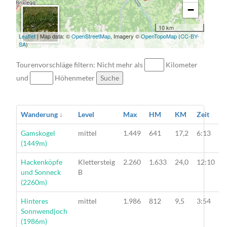
−
10 km
Leaflet
| Map data: ©
OpenStreetMap
, Imagery ©
OpenTopoMap
(
CC-BY-
SA
)
Tourenvorschläge filtern: Nicht mehr als
Kilometer
und
Höhenmeter
Suche
Wanderung
↓
Level
Max
HM
KM
Zeit
Wanderung
Gamskogel
mittel
1.449
641
17,2
6:13
(1449m)
Wanderung
Hackenköpfe
Klettersteig
2.260
1.633
24,0
12:10
und Sonneck
B
(2260m)
Wanderung
Hinteres
mittel
1.986
812
9,5
3:54
Sonnwendjoch
(1986m)