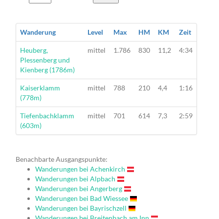
Wanderung
Level
Max
HM
KM
Zeit
Wanderung
Heuberg,
mittel
1.786
830
11,2
4:34
Plessenberg und
Kienberg (1786m)
Wanderung
Kaiserklamm
mittel
788
210
4,4
1:16
(778m)
Wanderung
Tiefenbachklamm
mittel
701
614
7,3
2:59
(603m)
Benachbarte Ausgangspunkte:
Wanderungen bei Achenkirch
Wanderungen bei Alpbach
Wanderungen bei Angerberg
Wanderungen bei Bad Wiessee
Wanderungen bei Bayrischzell
Wanderungen bei Breitenbach am Inn