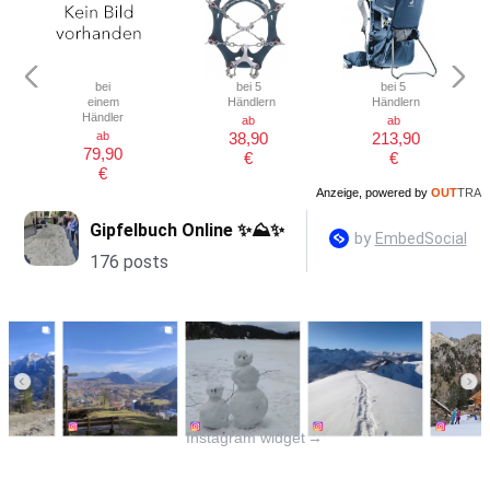
bei
bei 5
bei 5
einem
Händlern
Händlern
Händler
ab
ab
ab
38,90
213,90
79,90
€
€
€
Anzeige, powered by
OUT
TRA
Instagram widget
→