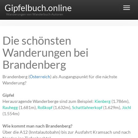
Gipfelbuch.online
Menu
Wanderungen von Wanderbuch-Autoren
Die schönsten
Wanderungen bei
Brandenberg
Brandenberg (
Österreich
) als Ausgangspunkt für die nächste
Wanderung?
Gipfel
Herausragende Wanderberge sind zum Beispiel:
(1.786m),
Kienberg
(1.681m),
(1.632m),
(1.629m),
Rauhegg
Roßkopf
Schattlahnerkopf
Jöchl
(1.554m)
Wie kommt man nach Brandenberg?
Über die A12 (Inntalautobahn) bis zur Ausfahrt Kramsach und nach