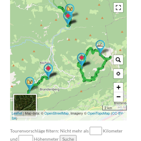
→ → → → → → →
→ → → → → → → → → → → → → → → → → →
→ → → → → → → → → → → →
+
−
2 km
Leaflet
| Map data: ©
OpenStreetMap
, Imagery ©
OpenTopoMap
(
CC-BY-
SA
)
Tourenvorschläge filtern: Nicht mehr als
Kilometer
und
Höhenmeter
Suche