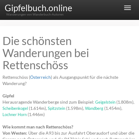
Gipfelbuch.online
Menu
Wanderungen von Wanderbuch-Autoren
Die schönsten
Wanderungen bei
Rettenschöss
Rettenschöss (
Österreich
) als Ausgangspunkt für die nächste
Wanderung?
Gipfel
Herausragende Wanderberge sind zum Beispiel:
(1.808m),
Geigelstein
(1.614m),
(1.598m),
(1.454m),
Scheibenkogel
Spitzstein
Wandberg
(1.446m)
Lochner Horn
Wie kommt man nach Rettenschöss?
Von Westen:
Über die A93 bis zur Ausfahrt Oberaudorf und über die