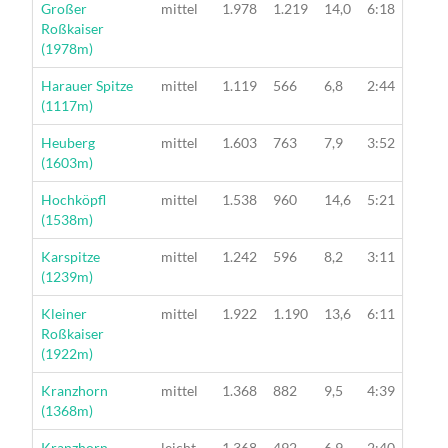
Wanderung
Großer
mittel
1.978
1.219
14,0
6:18
Roßkaiser
(1978m)
Wanderung
Harauer Spitze
mittel
1.119
566
6,8
2:44
(1117m)
Wanderung
Heuberg
mittel
1.603
763
7,9
3:52
(1603m)
Wanderung
Hochköpfl
mittel
1.538
960
14,6
5:21
(1538m)
Wanderung
Karspitze
mittel
1.242
596
8,2
3:11
(1239m)
Wanderung
Kleiner
mittel
1.922
1.190
13,6
6:11
Roßkaiser
(1922m)
Wanderung
Kranzhorn
mittel
1.368
882
9,5
4:39
(1368m)
Wanderung
Kranzhorn
leicht
1.368
492
6,9
2:40