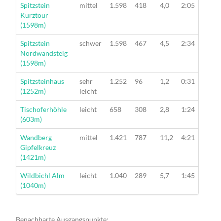
Wanderung
Spitzstein
mittel
1.598
418
4,0
2:05
Kurztour
(1598m)
Wanderung
Spitzstein
schwer
1.598
467
4,5
2:34
Nordwandsteig
(1598m)
Wanderung
Spitzsteinhaus
sehr
1.252
96
1,2
0:31
(1252m)
leicht
Wanderung
Tischoferhöhle
leicht
658
308
2,8
1:24
(603m)
Wanderung
Wandberg
mittel
1.421
787
11,2
4:21
Gipfelkreuz
(1421m)
Wanderung
Wildbichl Alm
leicht
1.040
289
5,7
1:45
(1040m)
Benachbarte Ausgangspunkte: