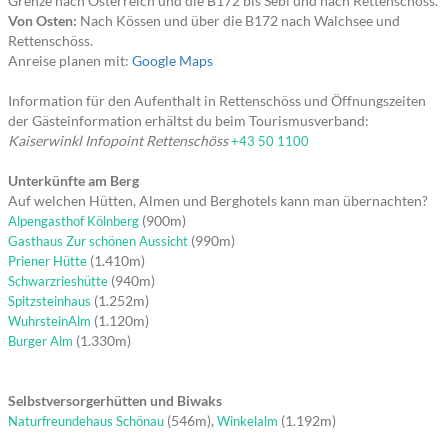
Grenze nach Österreich und die B172 bis Sebi und nach Rettenschöss.
Von Osten:
Nach Kössen und über die B172 nach Walchsee und
Rettenschöss.
Anreise planen mit:
Google Maps
Information für den Aufenthalt in Rettenschöss und Öffnungszeiten
der Gästeinformation erhältst du beim Tourismusverband:
Kaiserwinkl Infopoint Rettenschöss
+43 50 1100
Unterkünfte am Berg
Auf welchen Hütten, Almen und Berghotels kann man übernachten?
(900m)
Alpengasthof Kölnberg
(990m)
Gasthaus Zur schönen Aussicht
(1.410m)
Priener Hütte
(940m)
Schwarzrieshütte
(1.252m)
Spitzsteinhaus
(1.120m)
WuhrsteinAlm
(1.330m)
Burger Alm
Selbstversorgerhütten und Biwaks
(546m),
(1.192m)
Naturfreundehaus Schönau
Winkelalm