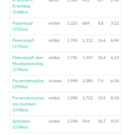
Erlerberg
(1368m)
Wanderung
Pasterkopf
mittel
1.325
604
9,8
3:22
(1325m)
Wanderung
Petersköpfl
mittel
1.745
1.312
14,6
6:44
(1745m)
Wanderung
Petersköpfl über
mittel
1.745
1.347
10,4
6:23
Musikantensteig
(1745m)
Wanderung
Pyramidenspitze
schwer
1.998
1.080
7,4
6:30
(1998m)
Wanderung
Pyramidenspitze
mittel
1.998
1.722
19,3
8:50
von Kufstein
(1998m)
Wanderung
Spitzstein
mittel
1.598
954
10,7
4:37
(1598m)