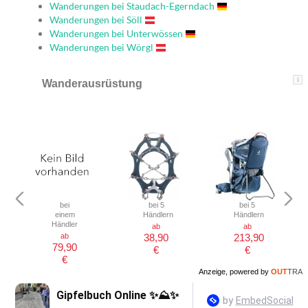
Wanderungen bei Staudach-Egerndach
Wanderungen bei Söll
Wanderungen bei Unterwössen
Wanderungen bei Wörgl
i
Wanderausrüstung
bei
bei 5
bei 5
einem
Händlern
Händlern
Händler
ab
ab
ab
38,90
213,90
79,90
€
€
€
Anzeige, powered by
OUT
TRA