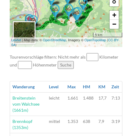
→ → → → → →
→ → → → → → → → → → →
→ → → → → → → → → → →
→ → → → →
→ → → → → → →
+
→ → → → → → → → → → → → → → →
→ → → → → → → → → → →
−
→
5 km
Leaflet
| Map data: ©
OpenStreetMap
, Imagery ©
OpenTopoMap
(
CC-BY-
SA
)
Tourenvorschläge filtern: Nicht mehr als
Kilometer
und
Höhenmeter
Suche
Wanderung
Level
Max
HM
KM
Zeit
Wanderung
Breitenstein
leicht
1.661
1.488
17,7
7:13
vom Walchsee
(1661m)
Wanderung
Brennkopf
mittel
1.353
638
7,9
3:19
(1353m)