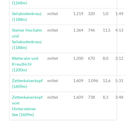
(1268m)
Wanderung
Seilabodenkreuz
mittel
1.219
320
5,0
1:49
(1188m)
Wanderung
Steiner Hochalm
mittel
1.364
746
11,5
4:13
und
Seilabodenkreuz
(1188m)
Wanderung
Walleralm und
mittel
1.200
670
8,0
3:12
Kreuzbichl
(1200m)
Wanderung
Zettenkaiserkopf
mittel
1.609
1.096
12,6
5:31
(1609m)
Wanderung
Zettenkaiserkopf
mittel
1.609
738
8,3
3:48
vom
Hintersteiner
See (1609m)