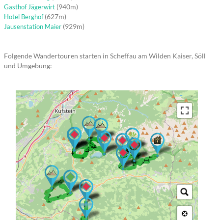
(940m)
Gasthof Jägerwirt
(627m)
Hotel Berghof
(929m)
Jausenstation Maier
Folgende Wandertouren starten in Scheffau am Wilden Kaiser, Söll
und Umgebung:
→ → → → → →
→ → → → → → → → →
→ → → → → →
→ → → → → → → →
→ → →
→ → → → → → →
→ → → → → → →
→ → → → →