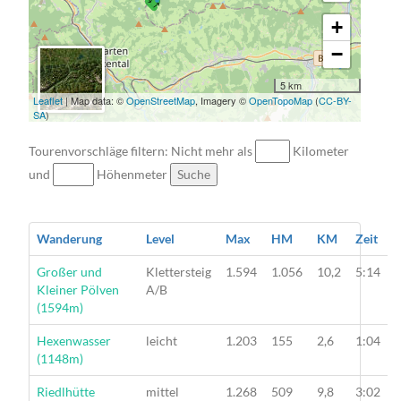
+
−
5 km
Leaflet
| Map data: ©
OpenStreetMap
, Imagery ©
OpenTopoMap
(
CC-BY-
SA
)
Tourenvorschläge filtern: Nicht mehr als
Kilometer
und
Höhenmeter
Suche
Wanderung
Level
Max
HM
KM
Zeit
Wanderung
Großer und
Klettersteig
1.594
1.056
10,2
5:14
Kleiner Pölven
A/B
(1594m)
Wanderung
Hexenwasser
leicht
1.203
155
2,6
1:04
(1148m)
Wanderung
Riedlhütte
mittel
1.268
509
9,8
3:02