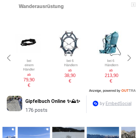
i
Wanderausrüstung
bei
bei 6
bei 6
einem
Händlern
Händlern
Händler
ab
ab
ab
38,90
213,90
79,90
€
€
€
Anzeige, powered by
OUT
TRA