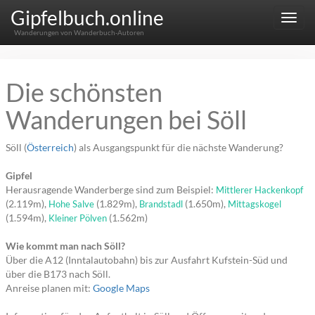
Gipfelbuch.online
Menu
Wanderungen von Wanderbuch-Autoren
Die schönsten
Wanderungen bei Söll
Söll (
Österreich
) als Ausgangspunkt für die nächste Wanderung?
Gipfel
Herausragende Wanderberge sind zum Beispiel:
Mittlerer Hackenkopf
(2.119m),
(1.829m),
(1.650m),
Hohe Salve
Brandstadl
Mittagskogel
(1.594m),
(1.562m)
Kleiner Pölven
Wie kommt man nach Söll?
Über die A12 (Inntalautobahn) bis zur Ausfahrt Kufstein-Süd und
über die B173 nach Söll.
Anreise planen mit:
Google Maps