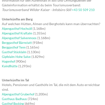
Information für den Aufenthalt in Söll und Öffnungszeiten der
Gästeinformation erhältst du beim Tourismusverband:
Tourismusverband Wilder Kaiser - Infobüro Söll
+43 50 509 210
Unterkünfte am Berg
Auf welchen Hütten, Almen und Berghotels kann man übernachten?
(1.168m)
Alpengasthof Hochsöll
(1.355m)
Alpengasthof Kraftalm
(1.168m)
Alpengasthof Salvenmoos
(918m)
Berggasthof Bärnstatt
(1.165m)
Berggasthof Tenn
(1.130m)
Gasthof Stöcklalm
(1.829m)
Gipfelalm Hohe Salve
(900m)
Hagenhof
(1.293m)
Kaindlhütte
Unterkünfte im Tal
Hotels, Pensionen und Gasthöfe im Tal, die mit dem Auto erreichbar
sind.
(1.200m)
Alpengasthof Gruberhof
(724m)
Gasthaus Badhaus
(669m)
Gasthof Bocking