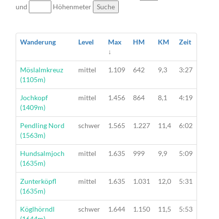
und
Höhenmeter
Suche
Wanderung
Level
Max
HM
KM
Zeit
↓
Wanderung
Möslalmkreuz
mittel
1.109
642
9,3
3:27
(1105m)
Wanderung
Jochkopf
mittel
1.456
864
8,1
4:19
(1409m)
Wanderung
Pendling Nord
schwer
1.565
1.227
11,4
6:02
(1563m)
Wanderung
Hundsalmjoch
mittel
1.635
999
9,9
5:09
(1635m)
Wanderung
Zunterköpfl
mittel
1.635
1.031
12,0
5:31
(1635m)
Wanderung
Köglhörndl
schwer
1.644
1.150
11,5
5:53
(1644m)