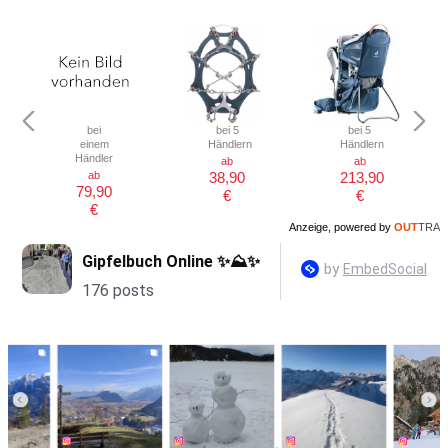
bei
bei 5
bei 5
einem
Händlern
Händlern
Händler
ab
ab
ab
38,90
213,90
79,90
€
€
€
Anzeige, powered by
OUT
TRA