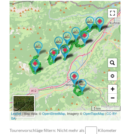
→ → → → → → → → →
→ → → → → →
→ → → → → → → →
→ → → → → → →
→ → → → → → → →
→ → → → → → →
+
−
5 km
Leaflet
| Map data: ©
OpenStreetMap
, Imagery ©
OpenTopoMap
(
CC-BY-
SA
)
Tourenvorschläge filtern: Nicht mehr als
Kilometer