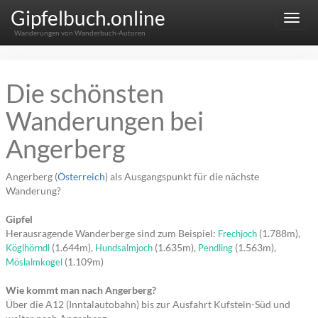
Gipfelbuch.online
Menu
Wanderungen von Wanderbuch-Autoren
Die schönsten
Wanderungen bei
Angerberg
Angerberg (
Österreich
) als Ausgangspunkt für die nächste
Wanderung?
Gipfel
Herausragende Wanderberge sind zum Beispiel:
(1.788m),
Frechjoch
(1.644m),
(1.635m),
(1.563m),
Köglhörndl
Hundsalmjoch
Pendling
(1.109m)
Möslalmkogel
Wie kommt man nach Angerberg?
Über die A12 (Inntalautobahn) bis zur Ausfahrt Kufstein-Süd und