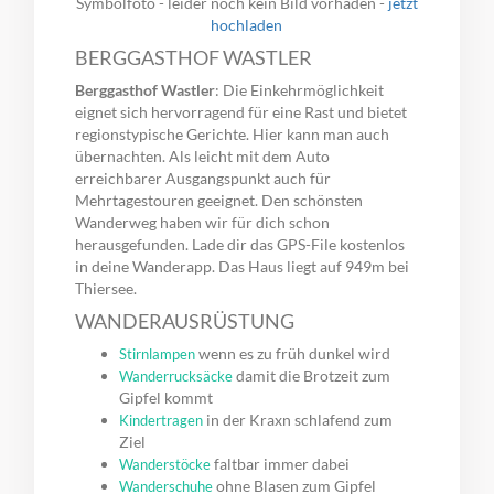
Symbolfoto - leider noch kein Bild vorhaden -
jetzt
hochladen
BERGGASTHOF WASTLER
Berggasthof Wastler
: Die Einkehrmöglichkeit
eignet sich hervorragend für eine Rast und bietet
regionstypische Gerichte. Hier kann man auch
übernachten. Als leicht mit dem Auto
erreichbarer Ausgangspunkt auch für
Mehrtagestouren geeignet. Den schönsten
Wanderweg haben wir für dich schon
herausgefunden. Lade dir das GPS-File kostenlos
in deine Wanderapp. Das Haus liegt auf 949m bei
Thiersee.
WANDERAUSRÜSTUNG
wenn es zu früh dunkel wird
Stirnlampen
damit die Brotzeit zum
Wanderrucksäcke
Gipfel kommt
in der Kraxn schlafend zum
Kindertragen
Ziel
faltbar immer dabei
Wanderstöcke
ohne Blasen zum Gipfel
Wanderschuhe