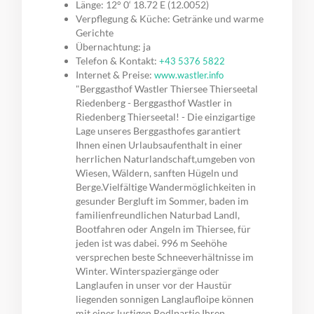
Länge: 12° 0‘ 18.72 E (12.0052)
Verpflegung & Küche: Getränke und warme
Gerichte
Übernachtung: ja
Telefon & Kontakt:
+43 5376 5822
Internet & Preise:
www.wastler.info
"Berggasthof Wastler Thiersee Thierseetal
Riedenberg - Berggasthof Wastler in
Riedenberg Thierseetal! - Die einzigartige
Lage unseres Berggasthofes garantiert
Ihnen einen Urlaubsaufenthalt in einer
herrlichen Naturlandschaft,umgeben von
Wiesen, Wäldern, sanften Hügeln und
Berge.Vielfältige Wandermöglichkeiten in
gesunder Bergluft im Sommer, baden im
familienfreundlichen Naturbad Landl,
Bootfahren oder Angeln im Thiersee, für
jeden ist was dabei. 996 m Seehöhe
versprechen beste Schneeverhältnisse im
Winter. Winterspaziergänge oder
Langlaufen in unser vor der Haustür
liegenden sonnigen Langlaufloipe können
mit einer lustigen Rodlpartie Ihren