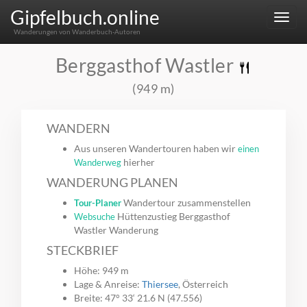
Gipfelbuch.online
Menu
Wanderungen von Wanderbuch-Autoren
Berggasthof Wastler
(949 m)
WANDERN
Aus unseren Wandertouren haben wir
einen
hierher
Wanderweg
WANDERUNG PLANEN
Wandertour zusammenstellen
Tour-Planer
Hüttenzustieg Berggasthof
Websuche
Wastler Wanderung
STECKBRIEF
Höhe: 949 m
Lage & Anreise:
Thiersee
, Österreich
Breite: 47° 33‘ 21.6 N (47.556)