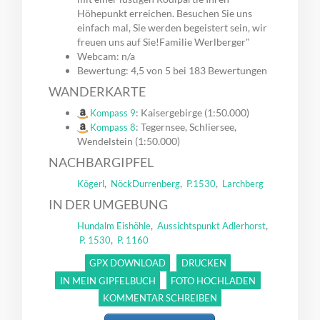
Höhepunkt erreichen. Besuchen Sie uns
einfach mal, Sie werden begeistert sein, wir
freuen uns auf Sie!Familie Werlberger"
Webcam: n/a
Bewertung: 4,5 von 5 bei 183 Bewertungen
WANDERKARTE
: Kaisergebirge (1:50.000)
Kompass 9
: Tegernsee, Schliersee,
Kompass 8
Wendelstein (1:50.000)
NACHBARGIPFEL
,
,
,
Kögerl
Nöck
Durrenberg
P.1530
Larchberg
IN DER UMGEBUNG
,
,
Hundalm Eishöhle
Aussichtspunkt Adlerhorst
,
P. 1530
P. 1160
GPX DOWNLOAD
DRUCKEN
IN MEIN GIPFELBUCH
FOTO HOCHLADEN
KOMMENTAR SCHREIBEN