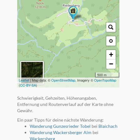
+
−
500 m
Leaflet
| Map data: ©
OpenStreetMap
, Imagery ©
OpenTopoMap
(
CC-BY-SA
)
Schwierigkeit, Gehzeiten, Höhenangaben,
Entfernung und Routenverlauf auf der Karte ohne
Gewähr.
Ein paar Tipps für deine nächste Wanderung:
Wanderung Gunzesrieder Tobel
bei
Blaichach
Wanderung Wackersberger Alm
bei
Wackersberg