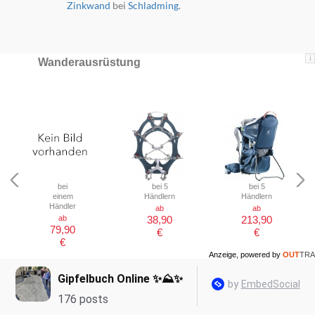
Zinkwand
bei
Schladming
.
i
Wanderausrüstung
bei
bei 5
bei 5
einem
Händlern
Händlern
Händler
ab
ab
ab
38,90
213,90
79,90
€
€
€
Anzeige, powered by
OUT
TRA