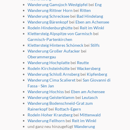
Wanderung Gamsjoch Westgipfel
bei
Eng
Wanderung Rittner Horn
bei
Ritten
Wanderung Schrecksee
bei
Bad Hindelang
Wanderung Bärenkopf
bei
Eben am Achensee
Rodeln Hindenburghütte
bei
Reit im Winkl
Klettersteig Alpspitze von Garmisch
bei
Garmisch-Partenkirchen
Klettersteig Hinteres Schöneck
bei
Stilfs
Wanderung Großer Aufacker
bei
Oberammergau
Wanderung Hochplatte
bei
Reutte
Rodeln Kirchsteinhütte
bei
Wackersberg
Wanderung Schloß Arnsberg
bei
Kipfenberg
Wanderung Cima Scalieret
bei
San Giovanni di
Fassa - Sèn Jan
Wanderung Hochiss
bei
Eben am Achensee
Wanderung Geisterklamm
bei
Leutasch
Wanderung Bodenschneid-Grat zum
Rainerkopf
bei
Rottach-Egern
Rodeln Hoher Kranzberg
bei
Mittenwald
Wanderung Fellhorn
bei
Reit im Winkl
und ganz neu hinzugefügt
Wanderung