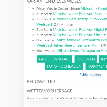
VARIANTEN DIESES WEGES
Aibleck -> Sonn
Dieser Weg in Gegenrichtung
Mittelschwerer Pfad von Jausen
Zum Start:
Mittelschwere Trittspur von Wan
Zum Start:
Weißbach
244 Minuten
Mittelschwerer Pfad von Gipfel P
Zum Start:
Mittelschwerer Pfad von Untere
Zum Start:
Mittelschwere Trittspur zu Wa
Noch weiter:
Weißbach (ehemalige Unzentaler Alm)
170 
Mittelschwere Trittspur zu Alt
Noch weiter:
GPX DOWNLOAD
DRUCKEN
IN
FOTO HOCHLADEN
KOMMENTA
Fehler melden
BERGWETTER
WETTERVORHERSAGE
Vorsicht beim Wetter: Das Wanderwetter kann schnell umschlag