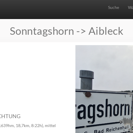
Suche
Wa
Sonntagshorn -> Aibleck
ICHTUNG
1639hm, 18,7km, 8:22h), mittel