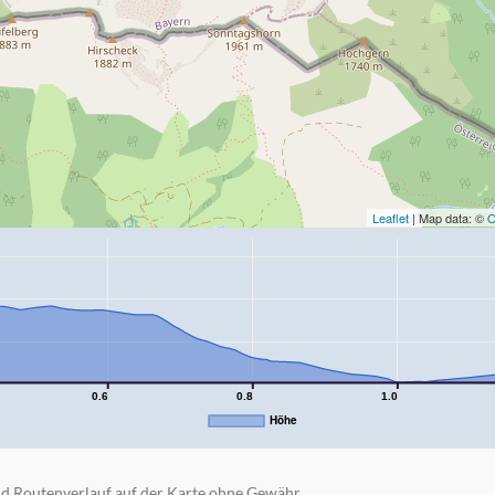
Leaflet
| Map data: ©
O
0.6
0.8
1.0
Höhe
d Routenverlauf auf der Karte ohne Gewähr.