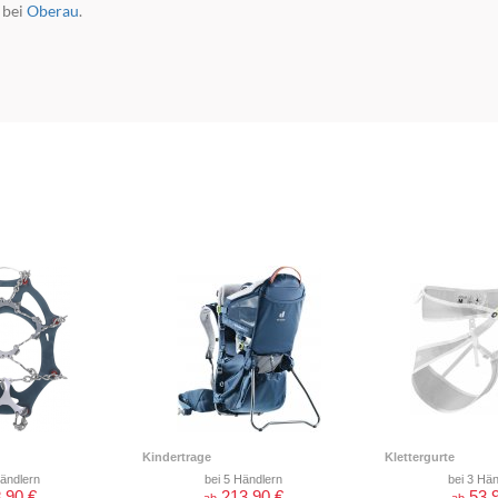
bei
Oberau
.
Kindertrage
Klettergurte
Händlern
bei 5 Händlern
bei 3 Hän
,90 €
213,90 €
53,
ab
ab