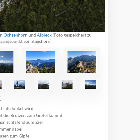
en
Ochsenhorn
und
Aibleck
(Foto gespeichert zu
gangspunkt Sonntagshorn)
G
 früh dunkel wird
t die Brotzeit zum Gipfel kommt
axn schlafend zum Ziel
immer dabei
asen zum Gipfel