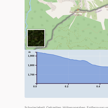
m
1,900
1,800
1,700
0.0
0.2
0.4
Schwierigkeit, Gehzeiten, Höhenangaben, Entfernung un