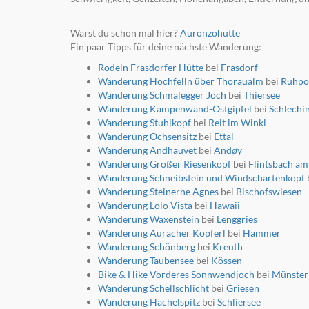
Warst du schon mal hier?
Auronzohütte
Ein paar Tipps für deine nächste Wanderung:
Rodeln Frasdorfer Hütte
bei
Frasdorf
Wanderung Hochfelln über Thoraualm
bei
Ruhpo
Wanderung Schmalegger Joch
bei
Thiersee
Wanderung Kampenwand-Ostgipfel
bei
Schlechi
Wanderung Stuhlkopf
bei
Reit im Winkl
Wanderung Ochsensitz
bei
Ettal
Wanderung Andhauvet
bei
Andøy
Wanderung Großer Riesenkopf
bei
Flintsbach am
Wanderung Schneibstein und Windschartenkopf
Wanderung Steinerne Agnes
bei
Bischofswiesen
Wanderung Lolo Vista
bei
Hawaii
Wanderung Waxenstein
bei
Lenggries
Wanderung Auracher Köpferl
bei
Hammer
Wanderung Schönberg
bei
Kreuth
Wanderung Taubensee
bei
Kössen
Bike & Hike Vorderes Sonnwendjoch
bei
Münster
Wanderung Schellschlicht
bei
Griesen
Wanderung Hachelspitz
bei
Schliersee