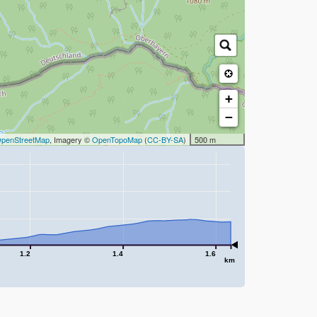
+
−
penStreetMap
, Imagery ©
OpenTopoMap
(
CC-BY-SA
)
500 m
1.2
1.4
1.6
km