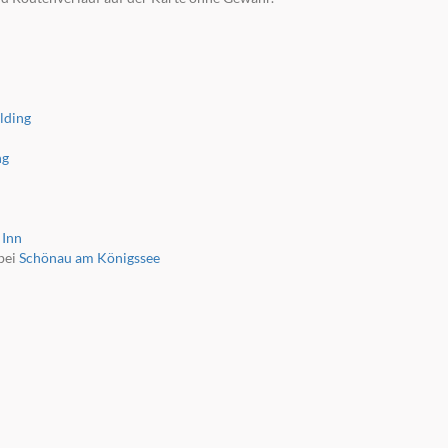
lding
ng
 Inn
bei
Schönau am Königssee