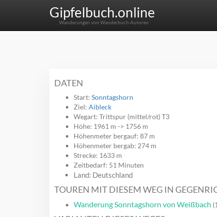
Gipfelbuch.online
Wanderungen von Wanderbuch-Autoren
DATEN
Start:
Sonntagshorn
Ziel:
Aibleck
Wegart: Trittspur (mittel/rot) T3
Höhe: 1961 m -> 1756 m
Höhenmeter bergauf: 87 m
Höhenmeter bergab: 274 m
Strecke: 1633 m
Zeitbedarf: 51 Minuten
Land: Deutschland
TOUREN MIT DIESEM WEG IN GEGENR
Wanderung Sonntagshorn von Weißbach
(