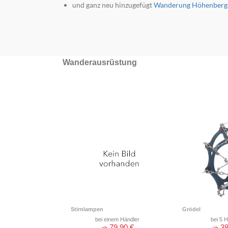
und ganz neu hinzugefügt
Wanderung Höhenberg
Wanderausrüstung
Stirnlampen
Grödel
bei einem Händler
bei 5 
79,90 €
38
ab
ab