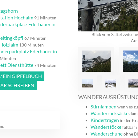
tagshorn
station Hochalm
91 Minuten
derparkplatz Ederbauer in
Blick vom Sattel zwisch
eitingköpfl
67 Minuten
Aus
 Hölzlalm
130 Minuten
nderparkplatz Ederbauer in
Minuten
rett Diensthütte
74 Minuten
 MEIN GIPFELBUCH
R SCHREIBEN
WANDERAUSRÜSTUN
Stirnlampen
wenn es zu
Wanderrucksäcke
dami
Kindertragen
in der Kr
Wanderstöcke
en.
faltbar 
Wanderschuhe
ohne Bl