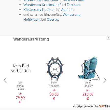
Wanderung Krottenkopf
bei
Farchant
Klettersteig Hochtor
bei
Admont
und ganz neu hinzugefügt
Wanderung
Höhenberg
bei
Oberau
.
i
Wanderausrüstung
bei
bei 6
bei 6
einem
Händlern
Händlern
Händler
ab
ab
ab
38,90
213,90
79,90
€
€
€
Anzeige, powered by
OUT
TRA