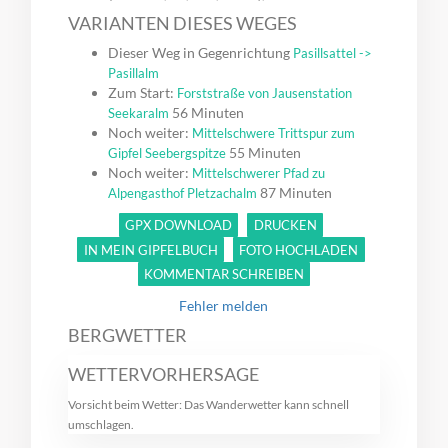
VARIANTEN DIESES WEGES
Dieser Weg in Gegenrichtung
Pasillsattel ->
Pasillalm
Zum Start:
Forststraße von Jausenstation
56 Minuten
Seekaralm
Noch weiter:
Mittelschwere Trittspur zum
55 Minuten
Gipfel Seebergspitze
Noch weiter:
Mittelschwerer Pfad zu
87 Minuten
Alpengasthof Pletzachalm
GPX DOWNLOAD
DRUCKEN
IN MEIN GIPFELBUCH
FOTO HOCHLADEN
KOMMENTAR SCHREIBEN
Fehler melden
BERGWETTER
WETTERVORHERSAGE
Vorsicht beim Wetter: Das Wanderwetter kann schnell
umschlagen.