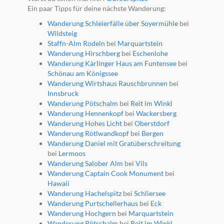
Ein paar Tipps für deine nächste Wanderung:
Wanderung Schleierfälle über Soyermühle
bei
Wildsteig
Staffn-Alm Rodeln
bei
Marquartstein
Wanderung Hirschberg
bei
Eschenlohe
Wanderung Kärlinger Haus am Funtensee
bei
Schönau am Königssee
Wanderung Wirtshaus Rauschbrunnen
bei
Innsbruck
Wanderung Pötschalm
bei
Reit im Winkl
Wanderung Hennenkopf
bei
Wackersberg
Wanderung Hohes Licht
bei
Oberstdorf
Wanderung Rötlwandkopf
bei
Bergen
Wanderung Daniel mit Gratüberschreitung
bei
Lermoos
Wanderung Salober Alm
bei
Vils
Wanderung Captain Cook Monument
bei
Hawaii
Wanderung Hachelspitz
bei
Schliersee
Wanderung Purtschellerhaus
bei
Eck
Wanderung Hochgern
bei
Marquartstein
Wanderung Pötschalm
bei
Reit im Winkl