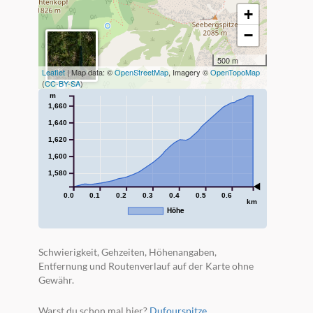
+
−
500 m
Leaflet
| Map data: ©
OpenStreetMap
, Imagery ©
OpenTopoMap
(
CC-BY-SA
)
m
1,660
1,640
1,620
1,600
1,580
0.0
0.1
0.2
0.3
0.4
0.5
0.6
km
Höhe
Schwierigkeit, Gehzeiten, Höhenangaben,
Entfernung und Routenverlauf auf der Karte ohne
Gewähr.
Warst du schon mal hier?
Dufourspitze