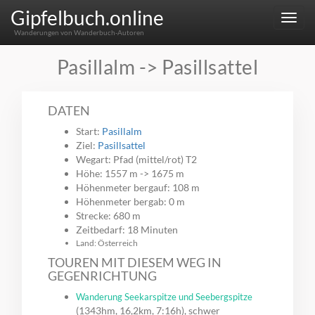
Gipfelbuch.online
Menu
Wanderungen von Wanderbuch-Autoren
Pasillalm -> Pasillsattel
DATEN
Start:
Pasillalm
Ziel:
Pasillsattel
Wegart: Pfad (mittel/rot) T2
Höhe: 1557 m -> 1675 m
Höhenmeter bergauf: 108 m
Höhenmeter bergab: 0 m
Strecke: 680 m
Zeitbedarf: 18 Minuten
Land: Österreich
TOUREN MIT DIESEM WEG IN
GEGENRICHTUNG
Wanderung Seekarspitze und Seebergspitze
(1343hm, 16,2km, 7:16h), schwer