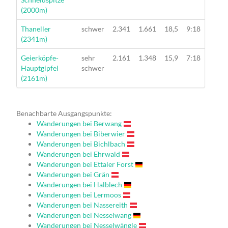
(2000m)
Wanderung
Thaneller
schwer
2.341
1.661
18,5
9:18
(2341m)
Wanderung
Geierköpfe-
sehr
2.161
1.348
15,9
7:18
Hauptgipfel
schwer
(2161m)
Benachbarte Ausgangspunkte:
Wanderungen bei Berwang
Wanderungen bei Biberwier
Wanderungen bei Bichlbach
Wanderungen bei Ehrwald
Wanderungen bei Ettaler Forst
Wanderungen bei Grän
Wanderungen bei Halblech
Wanderungen bei Lermoos
Wanderungen bei Nassereith
Wanderungen bei Nesselwang
Wanderungen bei Nesselwängle