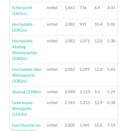
Wanderung
Schönjöchl
mittel
1.661
716
6,4
3:33
(1661m)
Wanderung
Hochplatte
mittel
2.082
991
10,4
5:02
(2082m)
Wanderung
Hochplatte
mittel
2.082
1.071
12,0
5:30
Abstieg
Weitalpspitze
(2082m)
Wanderung
Hochplatte über
mittel
2.082
1.099
12,8
5:43
Weitalpspitz
(2082m)
Wanderung
Säuling (2048m)
mittel
2.048
1.123
9,5
5:29
Wanderung
Geierköpfe-
mittel
2.143
1.313
12,9
6:38
Westgipfel
(2143m)
Wanderung
Gaichtspitze bis
mittel
2.000
1.445
15,6
7:19
Schneidspitze