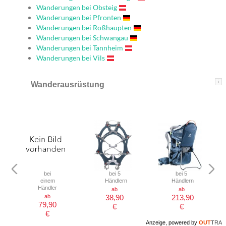
Wanderungen bei Obsteig
Wanderungen bei Pfronten
Wanderungen bei Roßhaupten
Wanderungen bei Schwangau
Wanderungen bei Tannheim
Wanderungen bei Vils
i
Wanderausrüstung
bei
bei 5
bei 5
einem
Händlern
Händlern
Händler
ab
ab
ab
38,90
213,90
79,90
€
€
€
Anzeige, powered by
OUT
TRA