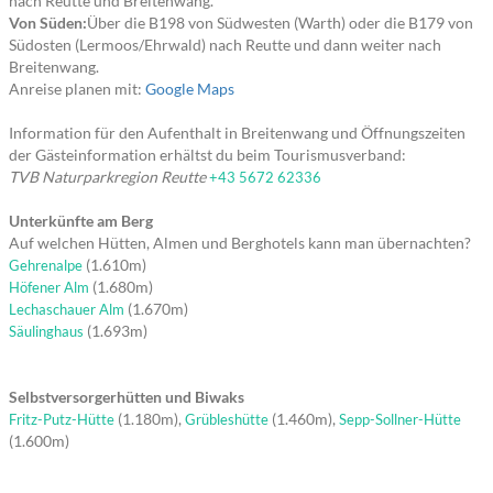
nach Reutte und Breitenwang.
Von Süden:
Über die B198 von Südwesten (Warth) oder die B179 von
Südosten (Lermoos/Ehrwald) nach Reutte und dann weiter nach
Breitenwang.
Anreise planen mit:
Google Maps
Information für den Aufenthalt in Breitenwang und Öffnungszeiten
der Gästeinformation erhältst du beim Tourismusverband:
TVB Naturparkregion Reutte
+43 5672 62336
Unterkünfte am Berg
Auf welchen Hütten, Almen und Berghotels kann man übernachten?
(1.610m)
Gehrenalpe
(1.680m)
Höfener Alm
(1.670m)
Lechaschauer Alm
(1.693m)
Säulinghaus
Selbstversorgerhütten und Biwaks
(1.180m),
(1.460m),
Fritz-Putz-Hütte
Grübleshütte
Sepp-Sollner-Hütte
(1.600m)