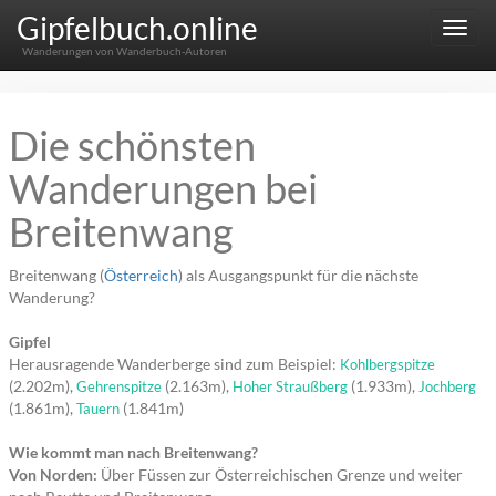
Gipfelbuch.online
Menu
Wanderungen von Wanderbuch-Autoren
Die schönsten
Wanderungen bei
Breitenwang
Breitenwang (
Österreich
) als Ausgangspunkt für die nächste
Wanderung?
Gipfel
Herausragende Wanderberge sind zum Beispiel:
Kohlbergspitze
(2.202m),
(2.163m),
(1.933m),
Gehrenspitze
Hoher Straußberg
Jochberg
(1.861m),
(1.841m)
Tauern
Wie kommt man nach Breitenwang?
Von Norden:
Über Füssen zur Österreichischen Grenze und weiter