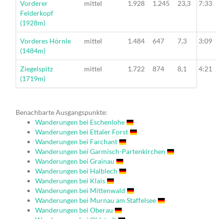
Wanderung
Vorderer
mittel
1.928
1.245
23,3
7:33
Felderkopf
(1928m)
Wanderung
Vorderes Hörnle
mittel
1.484
647
7,3
3:09
(1484m)
Wanderung
Ziegelspitz
mittel
1.722
874
8,1
4:21
(1719m)
Benachbarte Ausgangspunkte:
Wanderungen bei Eschenlohe
Wanderungen bei Ettaler Forst
Wanderungen bei Farchant
Wanderungen bei Garmisch-Partenkirchen
Wanderungen bei Grainau
Wanderungen bei Halblech
Wanderungen bei Klais
Wanderungen bei Mittenwald
Wanderungen bei Murnau am Staffelsee
Wanderungen bei Oberau