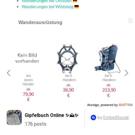
Wanderungen bei Ohlstadt
Wanderungen bei Wildsteig
i
Wanderausrüstung
bei
bei 5
bei 5
einem
Händlern
Händlern
Händler
ab
ab
ab
38,90
213,90
79,90
€
€
€
Anzeige, powered by
OUT
TRA