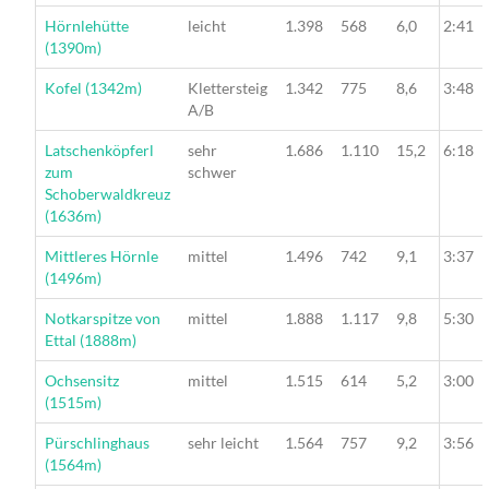
Wanderung
Hörnlehütte
leicht
1.398
568
6,0
2:41
(1390m)
Wanderung
Kofel (1342m)
Klettersteig
1.342
775
8,6
3:48
A/B
Wanderung
Latschenköpferl
sehr
1.686
1.110
15,2
6:18
zum
schwer
Schoberwaldkreuz
(1636m)
Wanderung
Mittleres Hörnle
mittel
1.496
742
9,1
3:37
(1496m)
Wanderung
Notkarspitze von
mittel
1.888
1.117
9,8
5:30
Ettal (1888m)
Wanderung
Ochsensitz
mittel
1.515
614
5,2
3:00
(1515m)
Wanderung
Pürschlinghaus
sehr leicht
1.564
757
9,2
3:56
(1564m)