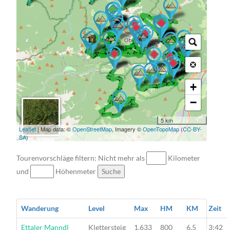
→ → → → → → → → →
→ → → → → → → → →
→ → →
→ → → → →
→ →
→ → → → → → →
→ → → → → → → → → → →
→ → → → → → → →
→ → → → →
→ → → → → → → → → →
→ → → → → →
→ → → → → → → → → → →
→ → → →
→ → → → →
→ → → → → → → → → → → → → → → → → → →
→ → → → → → →
→ → → → →
→ → →
+
−
5 km
Leaflet
| Map data: ©
OpenStreetMap
, Imagery ©
OpenTopoMap
(
CC-BY-
SA
)
Tourenvorschläge filtern: Nicht mehr als
Kilometer
und
Höhenmeter
Suche
Wanderung
Level
Max
HM
KM
Zeit
Wanderung
Ettaler Manndl
Klettersteig
1.633
800
6,5
3:42