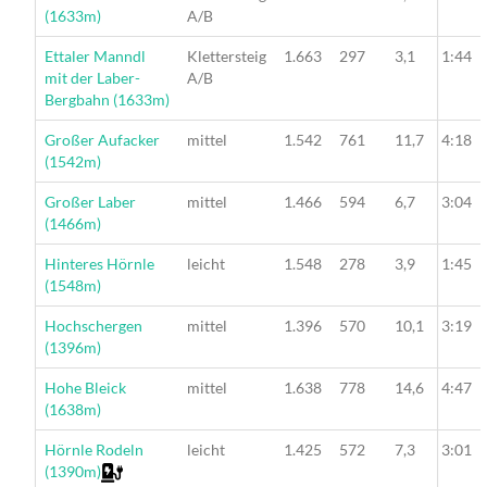
(1633m)
A/B
Wanderung
Ettaler Manndl
Klettersteig
1.663
297
3,1
1:44
mit der Laber-
A/B
Bergbahn (1633m)
Wanderung
Großer Aufacker
mittel
1.542
761
11,7
4:18
(1542m)
Wanderung
Großer Laber
mittel
1.466
594
6,7
3:04
(1466m)
Wanderung
Hinteres Hörnle
leicht
1.548
278
3,9
1:45
(1548m)
Wanderung
Hochschergen
mittel
1.396
570
10,1
3:19
(1396m)
Wanderung
Hohe Bleick
mittel
1.638
778
14,6
4:47
(1638m)
Wanderung
Hörnle Rodeln
leicht
1.425
572
7,3
3:01
(1390m)