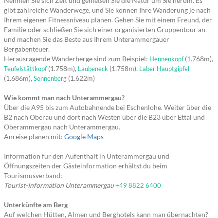
Nehmen Sie sich Zeit und genießen Sie die Natur um Sie herum. Es
gibt zahlreiche Wanderwege, und Sie können Ihre Wanderung je nach
Ihrem eigenen Fitnessniveau planen. Gehen Sie mit einem Freund, der
Familie oder schließen Sie sich einer organisierten Gruppentour an
und machen Sie das Beste aus Ihrem Unterammergauer
Bergabenteuer.
Herausragende Wanderberge sind zum Beispiel:
(1.768m),
Hennenkopf
(1.758m),
(1.758m),
Teufelstättkopf
Laubeneck
Laber Hauptgipfel
(1.686m),
(1.622m)
Sonnenberg
Wie kommt man nach Unterammergau?
Über die A95 bis zum Autobahnende bei Eschenlohe. Weiter über die
B2 nach Oberau und dort nach Westen über die B23 über Ettal und
Oberammergau nach Unterammergau.
Anreise planen mit:
Google Maps
Information für den Aufenthalt in Unterammergau und
Öffnungszeiten der Gästeinformation erhältst du beim
Tourismusverband:
Tourist-Information Unterammergau
+49 8822 6400
Unterkünfte am Berg
Auf welchen Hütten, Almen und Berghotels kann man übernachten?