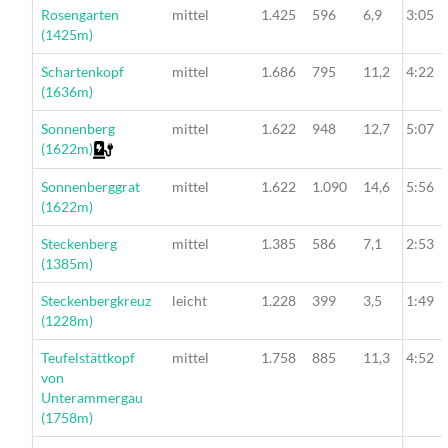
Wanderung
Rosengarten
mittel
1.425
596
6,9
3:05
(1425m)
Wanderung
Schartenkopf
mittel
1.686
795
11,2
4:22
(1636m)
Wanderung
Sonnenberg
mittel
1.622
948
12,7
5:07
(1622m)
Wanderung
Sonnenberggrat
mittel
1.622
1.090
14,6
5:56
(1622m)
Wanderung
Steckenberg
mittel
1.385
586
7,1
2:53
(1385m)
Wanderung
Steckenbergkreuz
leicht
1.228
399
3,5
1:49
(1228m)
Wanderung
Teufelstättkopf
mittel
1.758
885
11,3
4:52
von
Unterammergau
(1758m)