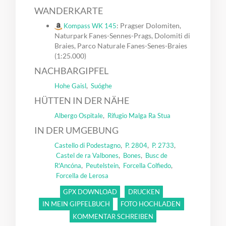
WANDERKARTE
: Pragser Dolomiten,
Kompass WK 145
Naturpark Fanes-Sennes-Prags, Dolomiti di
Braies, Parco Naturale Fanes-Senes-Braies
(1:25.000)
NACHBARGIPFEL
,
Hohe Gaisl
Suóghe
HÜTTEN IN DER NÄHE
,
Albergo Ospitale
Rifugio Malga Ra Stua
IN DER UMGEBUNG
,
,
,
Castello di Podestagno
P. 2804
P. 2733
,
,
Castel de ra Valbones
Bones
Busc de
,
,
,
R'Ancóna
Peutelstein
Forcella Colfiedo
Forcella de Lerosa
GPX DOWNLOAD
DRUCKEN
IN MEIN GIPFELBUCH
FOTO HOCHLADEN
KOMMENTAR SCHREIBEN