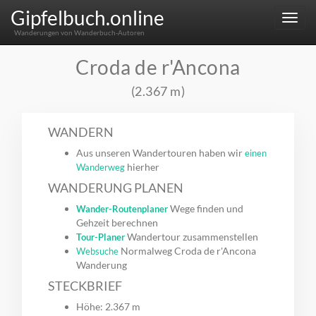
Gipfelbuch.online
Menu
Wanderungen von Wanderbuch-Autoren
Croda de r'Ancona
(2.367 m)
WANDERN
Aus unseren Wandertouren haben wir
einen
hierher
Wanderweg
WANDERUNG PLANEN
Wege finden und
Wander-Routenplaner
Gehzeit berechnen
Wandertour zusammenstellen
Tour-Planer
Normalweg Croda de r'Ancona
Websuche
Wanderung
STECKBRIEF
Höhe: 2.367 m