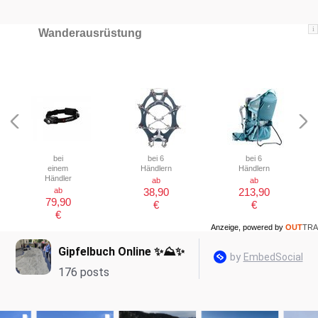
i
Wanderausrüstung
bei
bei 6
bei 6
einem
Händlern
Händlern
Händler
ab
ab
ab
38,90
213,90
79,90
€
€
€
Anzeige, powered by
OUT
TRA