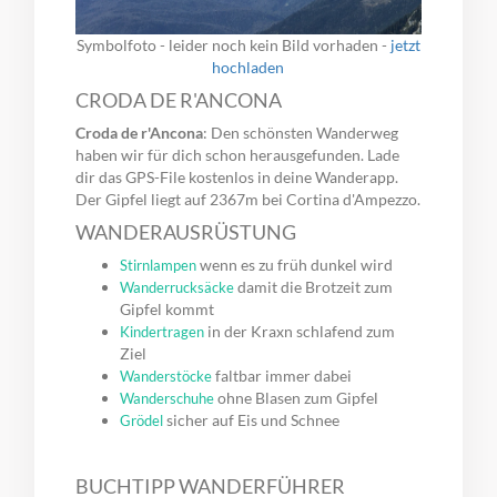
Symbolfoto - leider noch kein Bild vorhaden -
jetzt
hochladen
CRODA DE R'ANCONA
Croda de r'Ancona
: Den schönsten Wanderweg
haben wir für dich schon herausgefunden. Lade
dir das GPS-File kostenlos in deine Wanderapp.
Der Gipfel liegt auf 2367m bei Cortina d'Ampezzo.
WANDERAUSRÜSTUNG
wenn es zu früh dunkel wird
Stirnlampen
damit die Brotzeit zum
Wanderrucksäcke
Gipfel kommt
in der Kraxn schlafend zum
Kindertragen
Ziel
faltbar immer dabei
Wanderstöcke
ohne Blasen zum Gipfel
Wanderschuhe
sicher auf Eis und Schnee
Grödel
BUCHTIPP WANDERFÜHRER