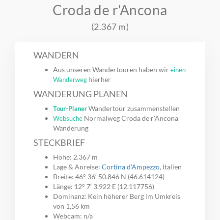
Croda de r'Ancona
(2.367 m)
WANDERN
Aus unseren Wandertouren haben wir
einen
hierher
Wanderweg
WANDERUNG PLANEN
Wandertour zusammenstellen
Tour-Planer
Normalweg Croda de r'Ancona
Websuche
Wanderung
STECKBRIEF
Höhe: 2.367 m
Lage & Anreise:
Cortina d'Ampezzo
, Italien
Breite: 46° 36‘ 50.846 N (46.614124)
Länge: 12° 7‘ 3.922 E (12.117756)
Dominanz: Kein höherer Berg im Umkreis
von 1,56 km
Webcam: n/a