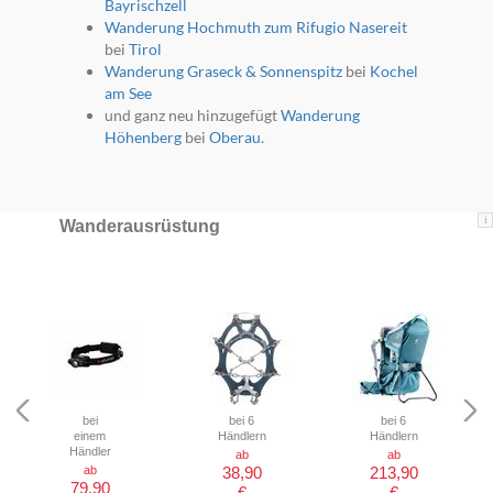
Bayrischzell
Wanderung Hochmuth zum Rifugio Nasereit
bei
Tirol
Wanderung Graseck & Sonnenspitz
bei
Kochel
am See
und ganz neu hinzugefügt
Wanderung
Höhenberg
bei
Oberau
.
i
Wanderausrüstung
bei
bei 6
bei 6
einem
Händlern
Händlern
Händler
ab
ab
ab
38,90
213,90
79,90
€
€