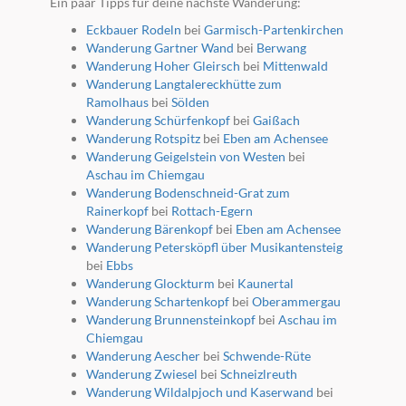
Ein paar Tipps für deine nächste Wanderung:
Eckbauer Rodeln
bei
Garmisch-Partenkirchen
Wanderung Gartner Wand
bei
Berwang
Wanderung Hoher Gleirsch
bei
Mittenwald
Wanderung Langtalereckhütte zum
Ramolhaus
bei
Sölden
Wanderung Schürfenkopf
bei
Gaißach
Wanderung Rotspitz
bei
Eben am Achensee
Wanderung Geigelstein von Westen
bei
Aschau im Chiemgau
Wanderung Bodenschneid-Grat zum
Rainerkopf
bei
Rottach-Egern
Wanderung Bärenkopf
bei
Eben am Achensee
Wanderung Petersköpfl über Musikantensteig
bei
Ebbs
Wanderung Glockturm
bei
Kaunertal
Wanderung Schartenkopf
bei
Oberammergau
Wanderung Brunnensteinkopf
bei
Aschau im
Chiemgau
Wanderung Aescher
bei
Schwende-Rüte
Wanderung Zwiesel
bei
Schneizlreuth
Wanderung Wildalpjoch und Kaserwand
bei