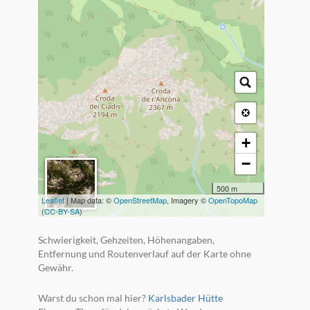
+
−
500 m
Leaflet
| Map data: ©
OpenStreetMap
, Imagery ©
OpenTopoMap
(
CC-BY-SA
)
Schwierigkeit, Gehzeiten, Höhenangaben,
Entfernung und Routenverlauf auf der Karte ohne
Gewähr.
Warst du schon mal hier?
Karlsbader Hütte