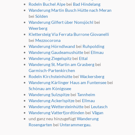
Rodeln Buchel Alpe
bei
Bad Hindelang
Wanderung Martin Busch Hütte nach Meran
bei
Sölden
Wanderung Gilfert über Nonsjöchl
bei
Weerberg
Klettersteig Via Ferrata Burrone Giovanelli
bei
Mezzocorona
Wanderung Hörndlwand
bei
Ruhpolding
Wanderung Gaudeamushütte
bei
Ellmau
Wanderung Ziegelspitz
bei
Ettal
Wanderung St. Martin am Grasberg
bei
Garmisch-Partenkirchen
Rodeln Kirchsteinhütte
bei
Wackersberg
Wanderung Kärlinger Haus am Funtensee
bei
Schönau am Königssee
Wanderung Sulzspitze
bei
Tannheim
Wanderung Ackerlspitze
bei
Ellmau
Wanderung Wettersteinhütte
bei
Leutasch
Wanderung Vatterfjordtinden
bei
Vågan
und ganz neu hinzugefügt
Wanderung
Rosengarten
bei
Unterammergau
.