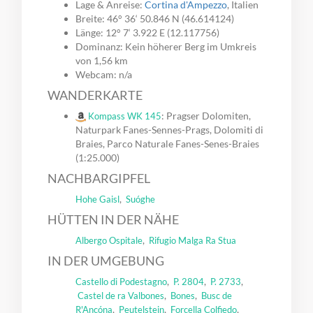
Lage & Anreise:
Cortina d'Ampezzo
, Italien
Breite: 46° 36‘ 50.846 N (46.614124)
Länge: 12° 7‘ 3.922 E (12.117756)
Dominanz: Kein höherer Berg im Umkreis
von 1,56 km
Webcam: n/a
WANDERKARTE
: Pragser Dolomiten,
Kompass WK 145
Naturpark Fanes-Sennes-Prags, Dolomiti di
Braies, Parco Naturale Fanes-Senes-Braies
(1:25.000)
NACHBARGIPFEL
,
Hohe Gaisl
Suóghe
HÜTTEN IN DER NÄHE
,
Albergo Ospitale
Rifugio Malga Ra Stua
IN DER UMGEBUNG
,
,
,
Castello di Podestagno
P. 2804
P. 2733
,
,
Castel de ra Valbones
Bones
Busc de
,
,
,
R'Ancóna
Peutelstein
Forcella Colfiedo