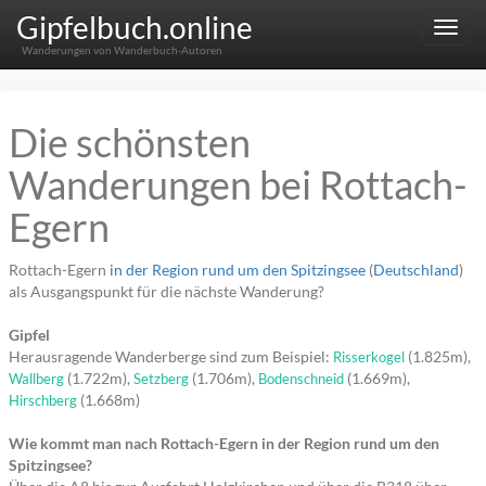
Gipfelbuch.online
Menu
Wanderungen von Wanderbuch-Autoren
Die schönsten
Wanderungen bei Rottach-
Egern
Rottach-Egern
in der Region rund um den Spitzingsee
(
Deutschland
)
als Ausgangspunkt für die nächste Wanderung?
Gipfel
Herausragende Wanderberge sind zum Beispiel:
(1.825m),
Risserkogel
(1.722m),
(1.706m),
(1.669m),
Wallberg
Setzberg
Bodenschneid
(1.668m)
Hirschberg
Wie kommt man nach Rottach-Egern in der Region rund um den
Spitzingsee?