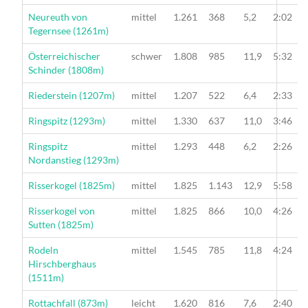
Wanderung
Neureuth von
mittel
1.261
368
5,2
2:02
Tegernsee (1261m)
Wanderung
Österreichischer
schwer
1.808
985
11,9
5:32
Schinder (1808m)
Wanderung
Riederstein (1207m)
mittel
1.207
522
6,4
2:33
Wanderung
Ringspitz (1293m)
mittel
1.330
637
11,0
3:46
Wanderung
Ringspitz
mittel
1.293
448
6,2
2:26
Nordanstieg (1293m)
Wanderung
Risserkogel (1825m)
mittel
1.825
1.143
12,9
5:58
Wanderung
Risserkogel von
mittel
1.825
866
10,0
4:26
Sutten (1825m)
Wanderung
Rodeln
mittel
1.545
785
11,8
4:24
Hirschberghaus
(1511m)
Wanderung
Rottachfall (873m)
leicht
1.620
816
7,6
2:40