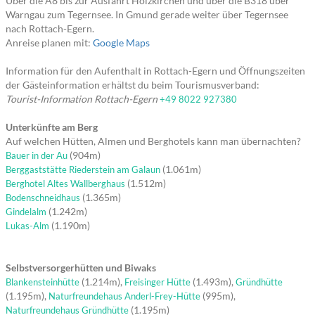
Über die A8 bis zur Ausfahrt Holzkirchen und über die B318 über
Warngau zum Tegernsee. In Gmund gerade weiter über Tegernsee
nach Rottach-Egern.
Anreise planen mit:
Google Maps
Information für den Aufenthalt in Rottach-Egern und Öffnungszeiten
der Gästeinformation erhältst du beim Tourismusverband:
Tourist-Information Rottach-Egern
+49 8022 927380
Unterkünfte am Berg
Auf welchen Hütten, Almen und Berghotels kann man übernachten?
(904m)
Bauer in der Au
(1.061m)
Berggaststätte Riederstein am Galaun
(1.512m)
Berghotel Altes Wallberghaus
(1.365m)
Bodenschneidhaus
(1.242m)
Gindelalm
(1.190m)
Lukas-Alm
Selbstversorgerhütten und Biwaks
(1.214m),
(1.493m),
Blankensteinhütte
Freisinger Hütte
Gründhütte
(1.195m),
(995m),
Naturfreundehaus Anderl-Frey-Hütte
(1.195m)
Naturfreundehaus Gründhütte