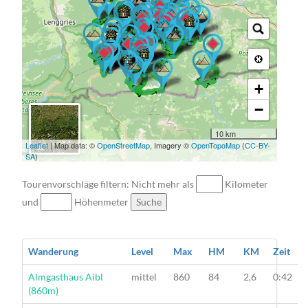
→ →
→ → → → → →
→ → →
→ → → → →
→
→ →
→ → → →
→ → → →
→ → →
→
→ → → →
→ → → →
→ → →
→ → → → →
→ →
→ →
→ →
→ →
→ → → →
→ → →
→ → →
→ → →
→ → → →
→ → → → →
→ → → →
→ →
→ →
→ →
→
→ → → →
→ → →
→ → → → →
→ → → → → → →
→
+
−
10 km
Leaflet
| Map data: ©
OpenStreetMap
, Imagery ©
OpenTopoMap
(
CC-BY-
SA
)
Tourenvorschläge filtern: Nicht mehr als
Kilometer
und
Höhenmeter
Suche
Wanderung
Level
Max
HM
KM
Zeit
Wanderung
Almgasthaus Aibl
mittel
860
84
2,6
0:42
(860m)