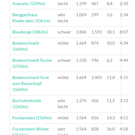
Wanderung
Aueralm (1299m)
leicht
1.299
467
8,8
2:50
Wanderung
Berggasthaus
sehr
1.069
299
3,6
1:34
Riederstein (1061m)
leicht
Wanderung
Blauberge (1862m)
schwer
1.866
1.593
18,1
8:07
Wanderung
Bodenschneid
mittel
1.669
874
10,0
4:34
(1669m)
Wanderung
Bodenschneid Türme
schwer
1.550
746
6,2
4:44
(1550m)
Wanderung
Bodenschneid-Grat
mittel
1.669
1.003
11,8
5:15
zum Rainerkopf
(1669m)
Wanderung
Buchsteinhütte
sehr
1.274
456
11,5
3:13
(1260m)
leicht
Wanderung
Fockenstein (1564m)
mittel
1.564
816
14,3
4:51
Wanderung
Fockenstein Winter
sehr
1.564
828
16,0
4:58
(1564m)
leicht