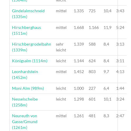
Wanderung
Gindelalmschneid
mittel
1.335
725
10,4
3:43
(1335m)
Wanderung
Hirschberghaus
mittel
1.668
1.166
11,9
5:24
(1511m)
Wanderung
Hirschbergrodelbahn
sehr
1.339
588
8,4
3:13
(1339m)
leicht
Wanderung
Königsalm (1114m)
leicht
1.144
624
8,4
3:11
Wanderung
Leonhardstein
mittel
1.452
803
9,7
4:13
(1452m)
Wanderung
Moni Alm (989m)
leicht
1.000
227
6,4
1:44
Wanderung
Nesselscheibe
leicht
1.298
601
10,1
3:24
(1258m)
Wanderung
Neureuth von
mittel
1.261
481
8,3
2:47
Gasse/Gmund
(1261m)