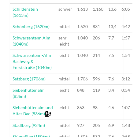
Wanderung
Schildenstein
schwer
1.613
1.160
13,6
6:05
(1613m)
Wanderung
Schönberg (1620m)
mittel
1.620
831
13,4
4:42
Wanderung
Schwarzentenn Alm
sehr
1.040
206
7,7
1:57
(1040m)
leicht
Wanderung
Schwarzentenn-Alm
leicht
1.040
214
7,5
1:54
Bachweg &
Forststraße (1040m)
Wanderung
Setzberg (1706m)
mittel
1.706
596
7,6
3:12
Wanderung
Siebenhüttenalm
leicht
848
119
3,4
0:54
(836m)
Wanderung
Siebenhüttenalm und
leicht
863
98
4,6
1:07
Altes Bad (836m)
Wanderung
Stadlberg (924m)
mittel
927
205
6,9
1:48
Wanderung
Stümpfling (1506m)
mittel
1.506
532
7,6
2:58