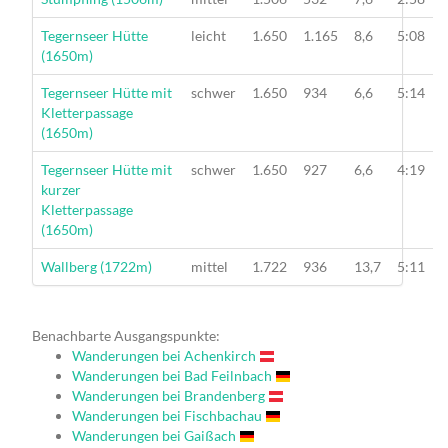
Wanderung
Tegernseer Hütte
leicht
1.650
1.165
8,6
5:08
(1650m)
Wanderung
Tegernseer Hütte mit
schwer
1.650
934
6,6
5:14
Kletterpassage
(1650m)
Wanderung
Tegernseer Hütte mit
schwer
1.650
927
6,6
4:19
kurzer
Kletterpassage
(1650m)
Wanderung
Wallberg (1722m)
mittel
1.722
936
13,7
5:11
Benachbarte Ausgangspunkte:
Wanderungen bei Achenkirch
Wanderungen bei Bad Feilnbach
Wanderungen bei Brandenberg
Wanderungen bei Fischbachau
Wanderungen bei Gaißach