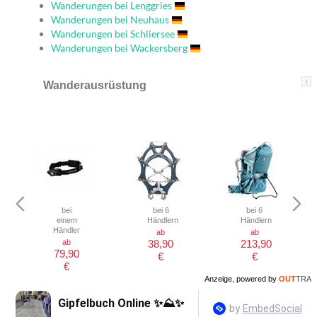
Wanderungen bei Lenggries
Wanderungen bei Neuhaus
Wanderungen bei Schliersee
Wanderungen bei Wackersberg
i
Wanderausrüstung
bei
bei 6
bei 6
einem
Händlern
Händlern
Händler
ab
ab
ab
38,90
213,90
79,90
€
€
€
Anzeige, powered by
OUT
TRA