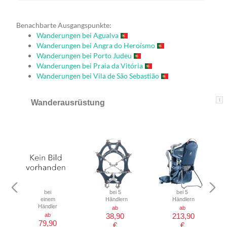
Benachbarte Ausgangspunkte:
Wanderungen bei Agualva
Wanderungen bei Angra do Heroísmo
Wanderungen bei Porto Judeu
Wanderungen bei Praia da Vitória
Wanderungen bei Vila de São Sebastião
i
Wanderausrüstung
bei
bei 5
bei 5
einem
Händlern
Händlern
Händler
ab
ab
ab
38,90
213,90
79,90
€
€