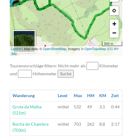
→ → → → → → → → → → → → → → → → → →
+
−
500 m
Leaflet
| Map data: ©
OpenStreetMap
, Imagery ©
OpenTopoMap
(
CC-BY-
SA
)
Tourenvorschläge filtern: Nicht mehr als
Kilometer
und
Höhenmeter
Suche
Wanderung
Level
Max
HM
KM
Zeit
Wanderung
Gruta da Malha
mittel
532
49
3,1
0:44
(521m)
Wanderung
Rocha do Chambre
mittel
703
262
8,8
2:17
(703m)