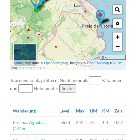
→ → → → →
+
−
5 km
Leaflet
| Map data: ©
OpenStreetMap
, Imagery ©
OpenTopoMap
(
CC-BY-
SA
)
Tourenvorschläge filtern: Nicht mehr als
Kilometer
und
Höhenmeter
Suche
Wanderung
Level
Max
HM
KM
Zeit
Wanderung
Frechas Agualva
leicht
242
75
1,4
0:27
(242m)