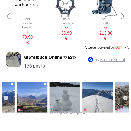
bei
bei 5
bei 5
einem
Händlern
Händlern
Händler
ab
ab
ab
38,90
213,90
79,90
€
€
€
Anzeige, powered by
OUT
TRA
Instagram widget
→