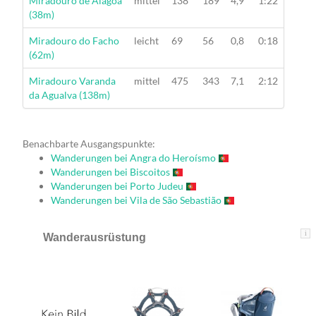
Wanderung
Miradouro de Alagoa
mittel
138
189
4,9
1:22
(38m)
Wanderung
Miradouro do Facho
leicht
69
56
0,8
0:18
(62m)
Wanderung
Miradouro Varanda
mittel
475
343
7,1
2:12
da Agualva (138m)
Benachbarte Ausgangspunkte:
Wanderungen bei Angra do Heroísmo
Wanderungen bei Biscoitos
Wanderungen bei Porto Judeu
Wanderungen bei Vila de São Sebastião
i
Wanderausrüstung