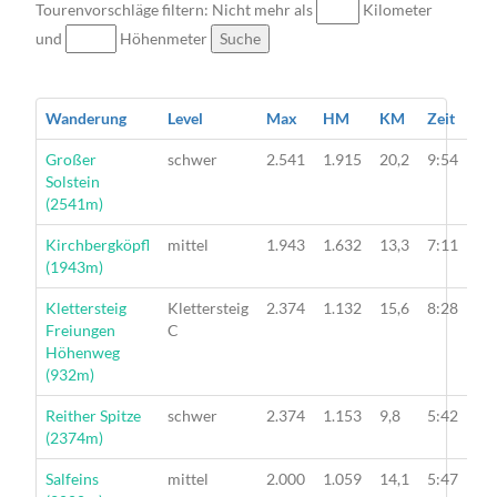
Tourenvorschläge filtern: Nicht mehr als
Kilometer
und
Höhenmeter
Suche
Wanderung
Level
Max
HM
KM
Zeit
Wanderung
Großer
schwer
2.541
1.915
20,2
9:54
Solstein
(2541m)
Wanderung
Kirchbergköpfl
mittel
1.943
1.632
13,3
7:11
(1943m)
Wanderung
Klettersteig
Klettersteig
2.374
1.132
15,6
8:28
Freiungen
C
Höhenweg
(932m)
Wanderung
Reither Spitze
schwer
2.374
1.153
9,8
5:42
(2374m)
Wanderung
Salfeins
mittel
2.000
1.059
14,1
5:47