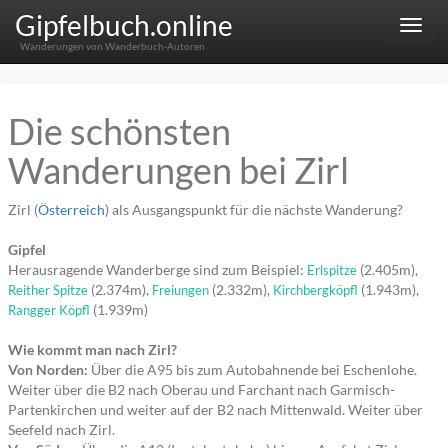
Gipfelbuch.online
Menu
Wanderungen von Wanderbuch-Autoren
Die schönsten
Wanderungen bei Zirl
Zirl (
Österreich
) als Ausgangspunkt für die nächste Wanderung?
Gipfel
Herausragende Wanderberge sind zum Beispiel:
(2.405m),
Erlspitze
(2.374m),
(2.332m),
(1.943m),
Reither Spitze
Freiungen
Kirchbergköpfl
(1.939m)
Rangger Köpfl
Wie kommt man nach Zirl?
Von Norden:
Über die A95 bis zum Autobahnende bei Eschenlohe.
Weiter über die B2 nach Oberau und Farchant nach Garmisch-
Partenkirchen und weiter auf der B2 nach Mittenwald. Weiter über
Seefeld nach Zirl.