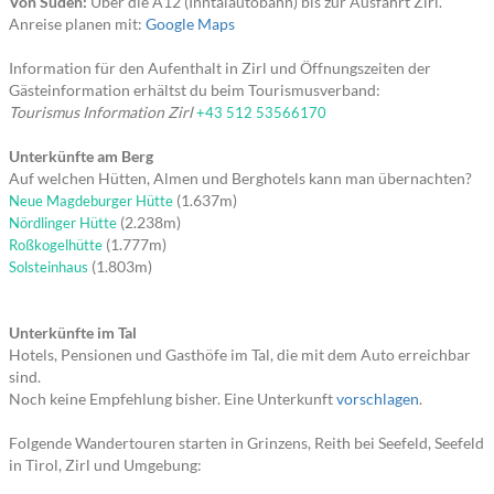
Von Süden:
Über die A12 (Inntalautobahn) bis zur Ausfahrt Zirl.
Anreise planen mit:
Google Maps
Information für den Aufenthalt in Zirl und Öffnungszeiten der
Gästeinformation erhältst du beim Tourismusverband:
Tourismus Information Zirl
+43 512 53566170
Unterkünfte am Berg
Auf welchen Hütten, Almen und Berghotels kann man übernachten?
(1.637m)
Neue Magdeburger Hütte
(2.238m)
Nördlinger Hütte
(1.777m)
Roßkogelhütte
(1.803m)
Solsteinhaus
Unterkünfte im Tal
Hotels, Pensionen und Gasthöfe im Tal, die mit dem Auto erreichbar
sind.
Noch keine Empfehlung bisher. Eine Unterkunft
vorschlagen
.
Folgende Wandertouren starten in Grinzens, Reith bei Seefeld, Seefeld
in Tirol, Zirl und Umgebung: