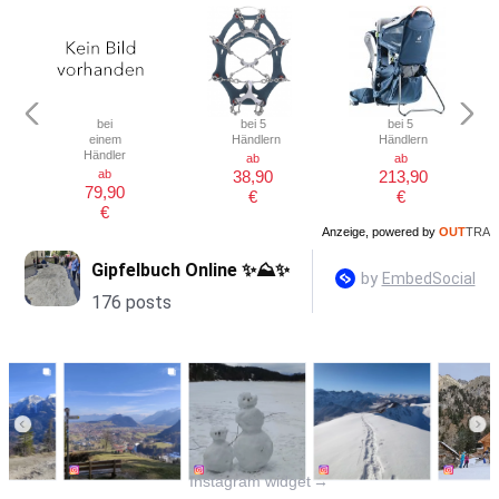
bei
bei 5
bei 5
einem
Händlern
Händlern
Händler
ab
ab
ab
38,90
213,90
79,90
€
€
€
Anzeige, powered by
OUT
TRA
Instagram widget
→