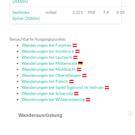
(2000m)
Wanderung
Seefelder
mittel
2.221
958
7,4
3:10
Spitze (2060m)
Benachbarte Ausgangspunkte:
Wanderungen bei Fulpmes
Wanderungen bei Innsbruck
Wanderungen bei Leutasch
Wanderungen bei Mittenwald
Wanderungen bei Mühlbachl
Wanderungen bei Oberellbögen
Wanderungen bei Patsch
Wanderungen bei Sankt Sigmund im Sellrain
Wanderungen bei Scharnitz
Wanderungen bei Wildermieming
i
Wanderausrüstung