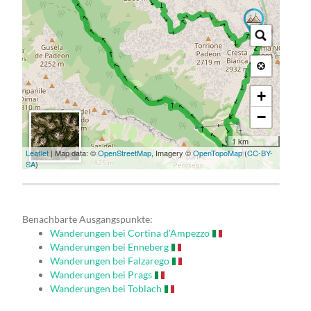
→ → → → → → → → → → → → → → → → → → → → → → → → → → → → → → → → → → → → → → → → → → → → → → → → → → → → → → → → → → → → → → → →
+
−
1 km
Leaflet
| Map data: ©
OpenStreetMap
, Imagery ©
OpenTopoMap
(
CC-BY-
SA
)
Benachbarte Ausgangspunkte:
Wanderungen bei Cortina d'Ampezzo
Wanderungen bei Enneberg
Wanderungen bei Falzarego
Wanderungen bei Prags
Wanderungen bei Toblach