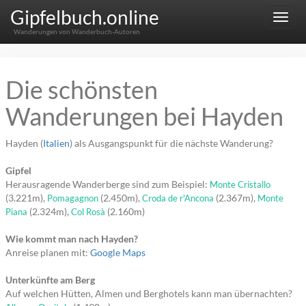
Gipfelbuch.online
Menu
Wanderungen von Wanderbuch-Autoren
Die schönsten
Wanderungen bei Hayden
Hayden (
Italien
) als Ausgangspunkt für die nächste Wanderung?
Gipfel
Herausragende Wanderberge sind zum Beispiel:
Monte Cristallo
(3.221m),
(2.450m),
(2.367m),
Pomagagnon
Croda de r'Ancona
Monte
(2.324m),
(2.160m)
Piana
Col Rosà
Wie kommt man nach Hayden?
Anreise planen mit:
Google Maps
Unterkünfte am Berg
Auf welchen Hütten, Almen und Berghotels kann man übernachten?