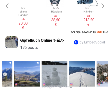
bei
bei 5
bei 5
einem
Händlern
Händlern
Händler
ab
ab
ab
38,90
213,90
79,90
€
€
€
Anzeige, powered by
OUT
TRA
Instagram widget
→