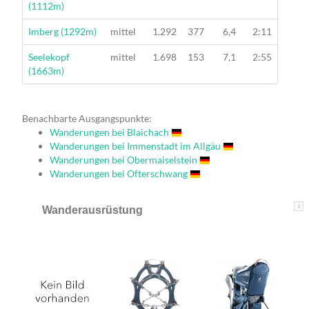
(1112m)
Wanderung
Imberg (1292m)
mittel
1.292
377
6,4
2:11
Wanderung
Seelekopf
mittel
1.698
153
7,1
2:55
(1663m)
Benachbarte Ausgangspunkte:
Wanderungen bei Blaichach
Wanderungen bei Immenstadt im Allgäu
Wanderungen bei Obermaiselstein
Wanderungen bei Ofterschwang
i
Wanderausrüstung