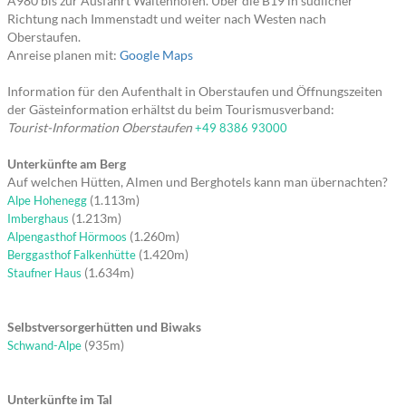
A980 bis zur Ausfahrt Waltenhofen. Über die B19 in südlicher
Richtung nach Immenstadt und weiter nach Westen nach
Oberstaufen.
Anreise planen mit:
Google Maps
Information für den Aufenthalt in Oberstaufen und Öffnungszeiten
der Gästeinformation erhältst du beim Tourismusverband:
Tourist-Information Oberstaufen
+49 8386 93000
Unterkünfte am Berg
Auf welchen Hütten, Almen und Berghotels kann man übernachten?
(1.113m)
Alpe Hohenegg
(1.213m)
Imberghaus
(1.260m)
Alpengasthof Hörmoos
(1.420m)
Berggasthof Falkenhütte
(1.634m)
Staufner Haus
Selbstversorgerhütten und Biwaks
(935m)
Schwand-Alpe
Unterkünfte im Tal