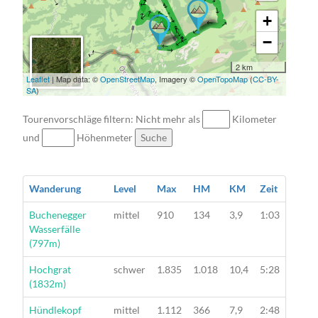
→ → → → → → → → → → → → → → → → →
→ → → → → → → → → → → → → → →
+
−
2 km
Leaflet
| Map data: ©
OpenStreetMap
, Imagery ©
OpenTopoMap
(
CC-BY-
SA
)
Tourenvorschläge filtern: Nicht mehr als
Kilometer
und
Höhenmeter
Suche
Wanderung
Level
Max
HM
KM
Zeit
Wanderung
Buchenegger
mittel
910
134
3,9
1:03
Wasserfälle
(797m)
Wanderung
Hochgrat
schwer
1.835
1.018
10,4
5:28
(1832m)
Wanderung
Hündlekopf
mittel
1.112
366
7,9
2:48