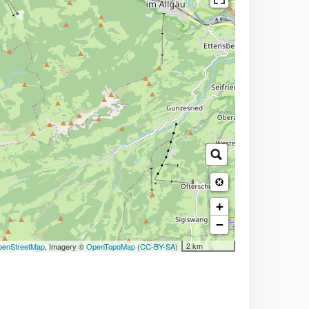
+
−
2 km
enStreetMap
, Imagery ©
OpenTopoMap
(
CC-BY-SA
)