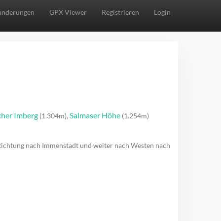
nderungen
GPX Viewer
Registrieren
Login
cher Imberg
Salmaser Höhe
(1.304m),
(1.254m)
 Richtung nach Immenstadt und weiter nach Westen nach