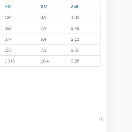
HM
KM
Zeit
134
3,9
1:03
366
7,9
2:48
377
6,4
2:11
153
7,1
2:55
1.018
10,4
5:28
i