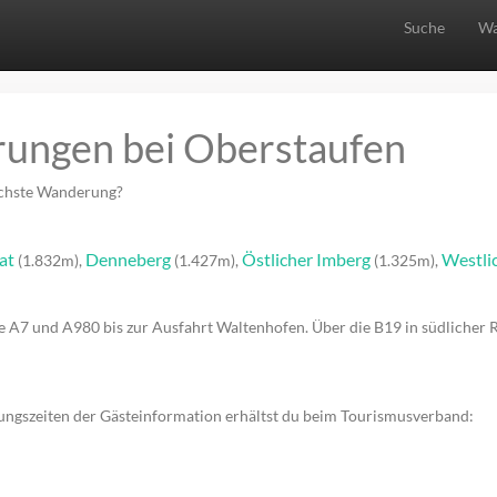
Suche
Wa
ungen bei Oberstaufen
nächste Wanderung?
at
Denneberg
Östlicher Imberg
Westli
(1.832m),
(1.427m),
(1.325m),
A7 und A980 bis zur Ausfahrt Waltenhofen. Über die B19 in südlicher
ungszeiten der Gästeinformation erhältst du beim Tourismusverband: