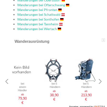
Wanderungen bei Oberstdorf
Wanderungen bei Ofterschwang
Wanderungen bei Pfronten
Wanderungen bei Schattwald
Wanderungen bei Sonthofen
Wanderungen bei Tannheim
Wanderungen bei Wertach
i
Wanderausrüstung
bei
bei 5
bei 5
einem
Händlern
Händlern
Händler
ab
ab
ab
38,90
213,90
79,90
€
€
€
Anzeige, powered by
OUT
TRA