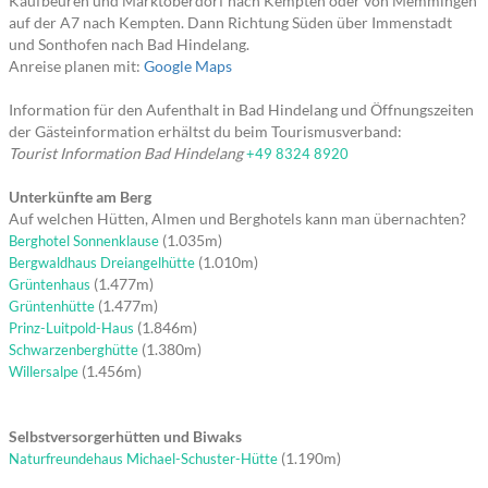
Kaufbeuren und Marktoberdorf nach Kempten oder von Memmingen
auf der A7 nach Kempten. Dann Richtung Süden über Immenstadt
und Sonthofen nach Bad Hindelang.
Anreise planen mit:
Google Maps
Information für den Aufenthalt in Bad Hindelang und Öffnungszeiten
der Gästeinformation erhältst du beim Tourismusverband:
Tourist Information Bad Hindelang
+49 8324 8920
Unterkünfte am Berg
Auf welchen Hütten, Almen und Berghotels kann man übernachten?
(1.035m)
Berghotel Sonnenklause
(1.010m)
Bergwaldhaus Dreiangelhütte
(1.477m)
Grüntenhaus
(1.477m)
Grüntenhütte
(1.846m)
Prinz-Luitpold-Haus
(1.380m)
Schwarzenberghütte
(1.456m)
Willersalpe
Selbstversorgerhütten und Biwaks
(1.190m)
Naturfreundehaus Michael-Schuster-Hütte