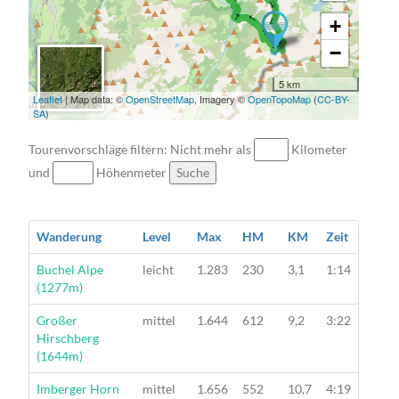
→ → → → → → → → → → → → → →
+
−
5 km
Leaflet
| Map data: ©
OpenStreetMap
, Imagery ©
OpenTopoMap
(
CC-BY-
SA
)
Tourenvorschläge filtern: Nicht mehr als
Kilometer
und
Höhenmeter
Suche
Wanderung
Level
Max
HM
KM
Zeit
Wanderung
Buchel Alpe
leicht
1.283
230
3,1
1:14
(1277m)
Wanderung
Großer
mittel
1.644
612
9,2
3:22
Hirschberg
(1644m)
Wanderung
Imberger Horn
mittel
1.656
552
10,7
4:19