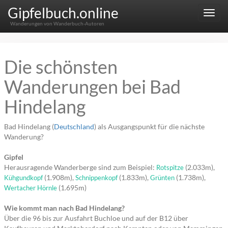
Gipfelbuch.online
Menu
Wanderungen von Wanderbuch-Autoren
Die schönsten
Wanderungen bei Bad
Hindelang
Bad Hindelang (
Deutschland
) als Ausgangspunkt für die nächste
Wanderung?
Gipfel
Herausragende Wanderberge sind zum Beispiel:
(2.033m),
Rotspitze
(1.908m),
(1.833m),
(1.738m),
Kühgundkopf
Schnippenkopf
Grünten
(1.695m)
Wertacher Hörnle
Wie kommt man nach Bad Hindelang?
Über die 96 bis zur Ausfahrt Buchloe und auf der B12 über