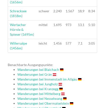
(1656m)
Wanderung
Schrecksee
schwer
2.240
1.567
18,9
8:34
(1818m)
Wanderung
Wertacher
mittel
1.695
973
13,1
5:10
Hörnle &
Spieser (1695m)
Wanderung
Willersalpe
leicht
1.456
577
7,1
3:05
(1456m)
Benachbarte Ausgangspunkte:
Wanderungen bei Blaichach
Wanderungen bei Grän
Wanderungen bei Immenstadt im Allgäu
Wanderungen bei Jungholz
Wanderungen bei Kranzegg
Wanderungen bei Mittelberg
Wanderungen bei Nesselwang
Wanderungen bei Obermaiselstein