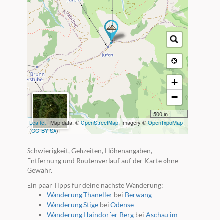
+
−
500 m
Leaflet
| Map data: ©
OpenStreetMap
, Imagery ©
OpenTopoMap
(
CC-BY-SA
)
Schwierigkeit, Gehzeiten, Höhenangaben,
Entfernung und Routenverlauf auf der Karte ohne
Gewähr.
Ein paar Tipps für deine nächste Wanderung:
Wanderung Thaneller
bei
Berwang
Wanderung Stige
bei
Odense
Wanderung Haindorfer Berg
bei
Aschau im