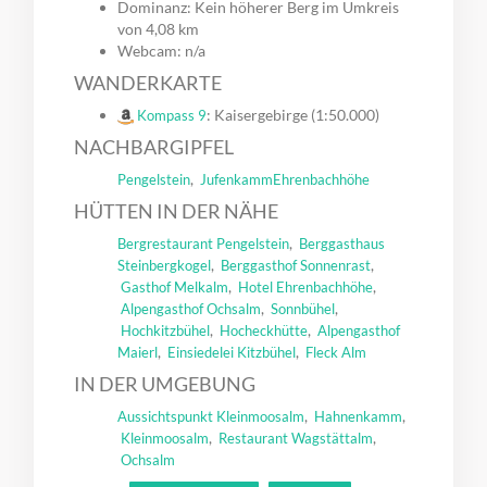
Dominanz: Kein höherer Berg im Umkreis
von 4,08 km
Webcam: n/a
WANDERKARTE
: Kaisergebirge (1:50.000)
Kompass 9
NACHBARGIPFEL
,
Pengelstein
Jufenkamm
Ehrenbachhöhe
HÜTTEN IN DER NÄHE
,
Bergrestaurant Pengelstein
Berggasthaus
,
,
Steinbergkogel
Berggasthof Sonnenrast
,
,
Gasthof Melkalm
Hotel Ehrenbachhöhe
,
,
Alpengasthof Ochsalm
Sonnbühel
,
,
Hochkitzbühel
Hocheckhütte
Alpengasthof
,
,
Maierl
Einsiedelei Kitzbühel
Fleck Alm
IN DER UMGEBUNG
,
,
Aussichtspunkt Kleinmoosalm
Hahnenkamm
,
,
Kleinmoosalm
Restaurant Wagstättalm
Ochsalm