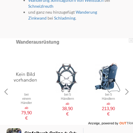
Wanderung Sonntagshorn von Weißbach
bei
Schneizlreuth
und ganz neu hinzugefügt
Wanderung
Zinkwand
bei
Schladming
.
i
Wanderausrüstung
bei
bei 5
bei 5
einem
Händlern
Händlern
Händler
ab
ab
ab
38,90
213,90
79,90
€
€
€
Anzeige, powered by
OUT
TRA