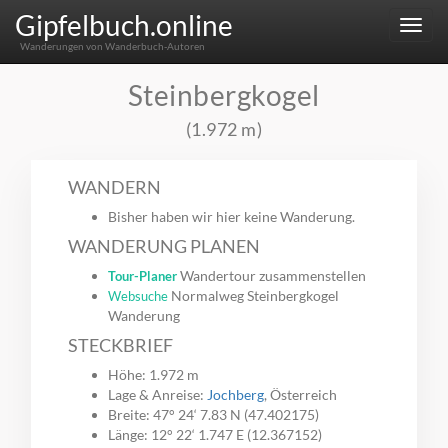
Gipfelbuch.online
Menu
Wanderungen von Wanderbuch-Autoren
Steinbergkogel
(1.972 m)
WANDERN
Bisher haben wir hier keine Wanderung.
WANDERUNG PLANEN
Wandertour zusammenstellen
Tour-Planer
Normalweg Steinbergkogel
Websuche
Wanderung
STECKBRIEF
Höhe: 1.972 m
Lage & Anreise:
Jochberg
, Österreich
Breite: 47° 24‘ 7.83 N (47.402175)
Länge: 12° 22‘ 1.747 E (12.367152)