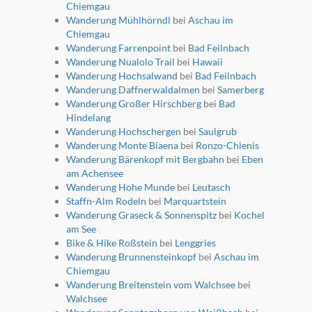
Chiemgau
Wanderung Mühlhörndl
bei
Aschau im
Chiemgau
Wanderung Farrenpoint
bei
Bad Feilnbach
Wanderung Nualolo Trail
bei
Hawaii
Wanderung Hochsalwand
bei
Bad Feilnbach
Wanderung Daffnerwaldalmen
bei
Samerberg
Wanderung Großer Hirschberg
bei
Bad
Hindelang
Wanderung Hochschergen
bei
Saulgrub
Wanderung Monte Biaena
bei
Ronzo-Chienis
Wanderung Bärenkopf mit Bergbahn
bei
Eben
am Achensee
Wanderung Hohe Munde
bei
Leutasch
Staffn-Alm Rodeln
bei
Marquartstein
Wanderung Graseck & Sonnenspitz
bei
Kochel
am See
Bike & Hike Roßstein
bei
Lenggries
Wanderung Brunnensteinkopf
bei
Aschau im
Chiemgau
Wanderung Breitenstein vom Walchsee
bei
Walchsee