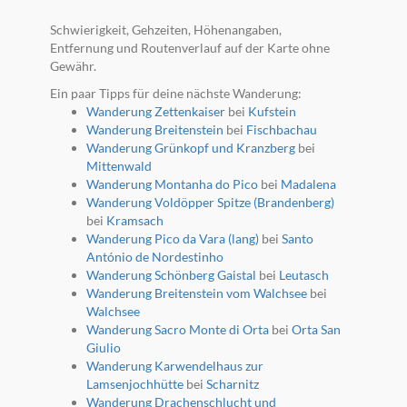
Schwierigkeit, Gehzeiten, Höhenangaben,
Entfernung und Routenverlauf auf der Karte ohne
Gewähr.
Ein paar Tipps für deine nächste Wanderung:
Wanderung Zettenkaiser
bei
Kufstein
Wanderung Breitenstein
bei
Fischbachau
Wanderung Grünkopf und Kranzberg
bei
Mittenwald
Wanderung Montanha do Pico
bei
Madalena
Wanderung Voldöpper Spitze (Brandenberg)
bei
Kramsach
Wanderung Pico da Vara (lang)
bei
Santo
António de Nordestinho
Wanderung Schönberg Gaistal
bei
Leutasch
Wanderung Breitenstein vom Walchsee
bei
Walchsee
Wanderung Sacro Monte di Orta
bei
Orta San
Giulio
Wanderung Karwendelhaus zur
Lamsenjochhütte
bei
Scharnitz
Wanderung Drachenschlucht und