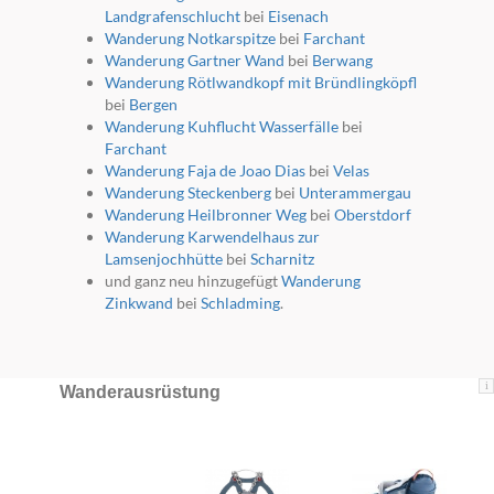
Landgrafenschlucht
bei
Eisenach
Wanderung Notkarspitze
bei
Farchant
Wanderung Gartner Wand
bei
Berwang
Wanderung Rötlwandkopf mit Bründlingköpfl
bei
Bergen
Wanderung Kuhflucht Wasserfälle
bei
Farchant
Wanderung Faja de Joao Dias
bei
Velas
Wanderung Steckenberg
bei
Unterammergau
Wanderung Heilbronner Weg
bei
Oberstdorf
Wanderung Karwendelhaus zur
Lamsenjochhütte
bei
Scharnitz
und ganz neu hinzugefügt
Wanderung
Zinkwand
bei
Schladming
.
i
Wanderausrüstung