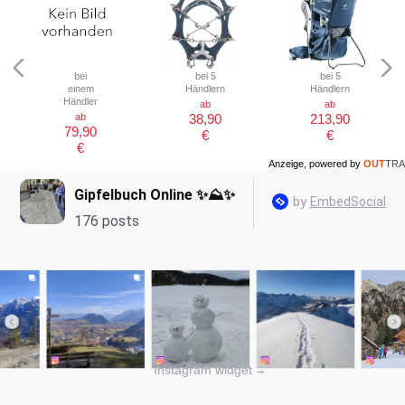
bei
bei 5
bei 5
einem
Händlern
Händlern
Händler
ab
ab
ab
38,90
213,90
79,90
€
€
€
Anzeige, powered by
OUT
TRA
Instagram widget
→