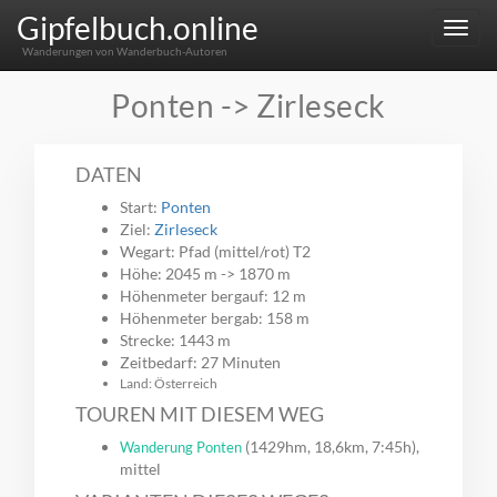
Gipfelbuch.online
Menu
Wanderungen von Wanderbuch-Autoren
Ponten -> Zirleseck
DATEN
Start:
Ponten
Ziel:
Zirleseck
Wegart: Pfad (mittel/rot) T2
Höhe: 2045 m -> 1870 m
Höhenmeter bergauf: 12 m
Höhenmeter bergab: 158 m
Strecke: 1443 m
Zeitbedarf: 27 Minuten
Land: Österreich
TOUREN MIT DIESEM WEG
(1429hm, 18,6km, 7:45h),
Wanderung Ponten
mittel