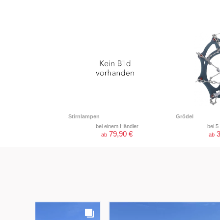
Stirnlampen
Grödel
bei einem Händler
bei 5
79,90 €
3
ab
ab