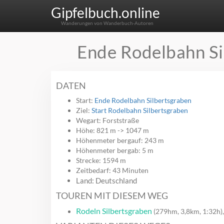
Gipfelbuch.online
Wanderungen von Wanderbuch-Autoren
Ende Rodelbahn Si
DATEN
Start:
Ende Rodelbahn Silbertsgraben
Ziel:
Start Rodelbahn Silbertsgraben
Wegart: Forststraße
Höhe: 821 m -> 1047 m
Höhenmeter bergauf: 243 m
Höhenmeter bergab: 5 m
Strecke: 1594 m
Zeitbedarf: 43 Minuten
Land: Deutschland
TOUREN MIT DIESEM WEG
Rodeln Silbertsgraben
(279hm, 3,8km, 1:32h), 