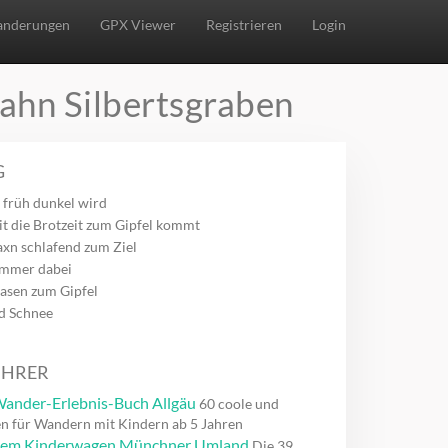
nderungen
GPX Viewer
Registrieren
Login
ahn Silbertsgraben
G
 früh dunkel wird
t die Brotzeit zum Gipfel kommt
axn schlafend zum Ziel
immer dabei
asen zum Gipfel
nd Schnee
ÜHRER
ander-Erlebnis-Buch Allgäu
60 coole und
n für Wandern mit Kindern ab 5 Jahren
dem Kinderwagen Münchner Umland
Die 39