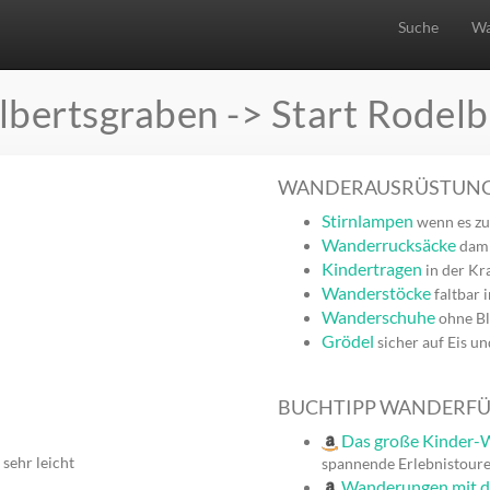
Suche
Wa
lbertsgraben -> Start Rodelb
WANDERAUSRÜSTUN
Stirnlampen
wenn es zu
Wanderrucksäcke
dami
Kindertragen
in der Kr
Wanderstöcke
faltbar 
Wanderschuhe
ohne Bl
Grödel
sicher auf Eis u
BUCHTIPP WANDERF
Das große Kinder-W
sehr leicht
spannende Erlebnistoure
Wanderungen mit 