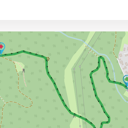
→ → → → → → → → → → → → → → → → → → → → → → → → → → → → → → → → → → → → → → → → → → → → 
→ → → → → → → → → → → → → → → → → → → → → → → → → → → → → → → → → → → → → → → → → → → → 