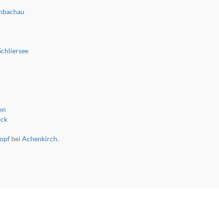
chbachau
Schliersee
en
uck
kopf
bei
Achenkirch
.