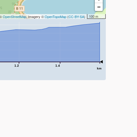
−
100 m
 ©
OpenStreetMap
, Imagery ©
OpenTopoMap
(
CC-BY-SA
)
1.2
1.4
km