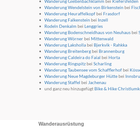
Wanderung Gießenbachklamm
bei
Kiefersfelden
Wanderung Wendelstein von Birkenstein
bei
Fis
Wanderung Heuraffelkopf
bei
Frasdorf
Wanderung Falkenstein
bei
Inzell
Rodeln Denkalm
bei
Lenggries
Wanderung Bodenschneidhaus von Neuhaus
bei
Wanderung Wörner
bei
Mittenwald
Wanderung Laksholla
bei
Bjerkvik - Rahkka
Wanderung Breitenberg
bei
Brannenburg
Wanderung Caldeira do Faial
bei
Horta
Wanderung Ringspitz
bei
Scharling
Wanderung Taubensee vom Schafflerhof
bei
Köss
Wanderung Neue Magdeburger Hütte
bei
Innsbr
Wanderung Staffel
bei
Jachenau
und ganz neu hinzugefügt
Bike & Hike Christlum
Wanderausrüstung