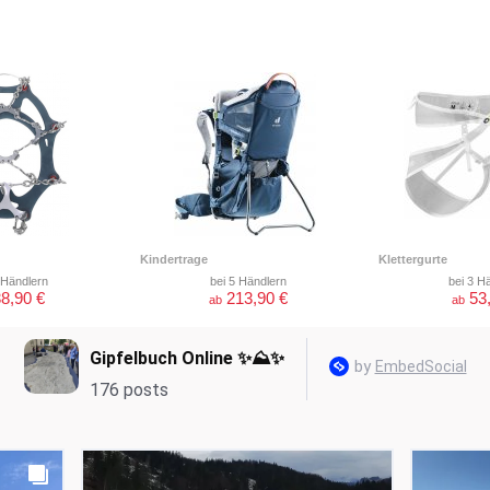
Kindertrage
Klettergurte
 Händlern
bei 5 Händlern
bei 3 H
8,90 €
213,90 €
53
ab
ab