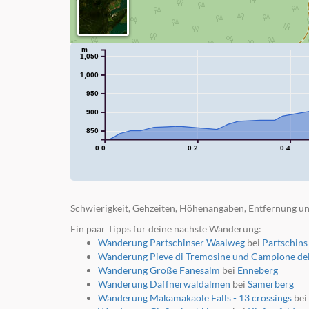
m
1,050
1,000
950
900
850
0.0
0.2
0.4
Schwierigkeit, Gehzeiten, Höhenangaben, Entfernung un
Ein paar Tipps für deine nächste Wanderung:
Wanderung Partschinser Waalweg
bei
Partschins
Wanderung Pieve di Tremosine und Campione de
Wanderung Große Fanesalm
bei
Enneberg
Wanderung Daffnerwaldalmen
bei
Samerberg
Wanderung Makamakaole Falls - 13 crossings
bei