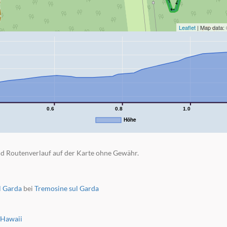
Leaflet
| Map data:
0.6
0.8
1.0
Höhe
d Routenverlauf auf der Karte ohne Gewähr.
l Garda
bei
Tremosine sul Garda
Hawaii