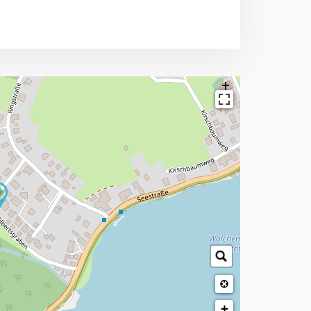
→
→
+