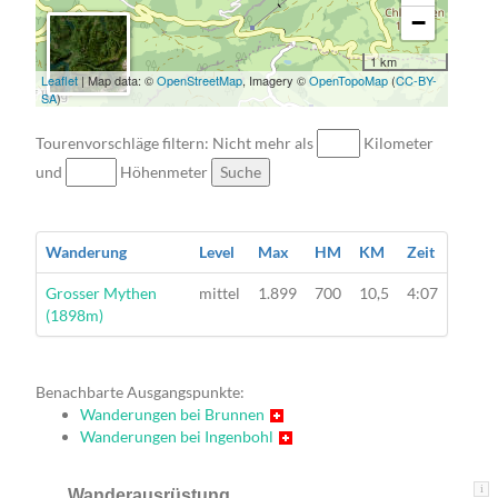
−
1 km
Leaflet
| Map data: ©
OpenStreetMap
, Imagery ©
OpenTopoMap
(
CC-BY-
SA
)
Tourenvorschläge filtern: Nicht mehr als
Kilometer
und
Höhenmeter
Suche
Wanderung
Level
Max
HM
KM
Zeit
Wanderung
Grosser Mythen
mittel
1.899
700
10,5
4:07
(1898m)
Benachbarte Ausgangspunkte:
Wanderungen bei Brunnen
Wanderungen bei Ingenbohl
i
Wanderausrüstung