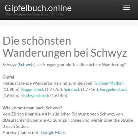
Gipfelbuch.online
Menu
Wanderungen von Wanderbuch-Autoren
Die schönsten
Wanderungen bei Schwyz
Schwyz (
Schweiz
) als Ausgangspunkt für die nächste Wanderung?
Gipfel
Herausragende Wanderberge sind zum Beispiel:
Grosser Mythen
(1.898m),
(1.777m),
(1.771m),
Roggenstock
Spirstock
Furggelenstock
(1.655m),
(1.614m)
Gschwändstock
Wie kommt man nach Schwyz?
Von Zürich über die A4 in südlicher Richtung nach Schwyz, von
dDeutschland über die A3 zum Zürichsee und weiter über die Straße
8 nach Süden.
Anreise planen mit:
Google Maps