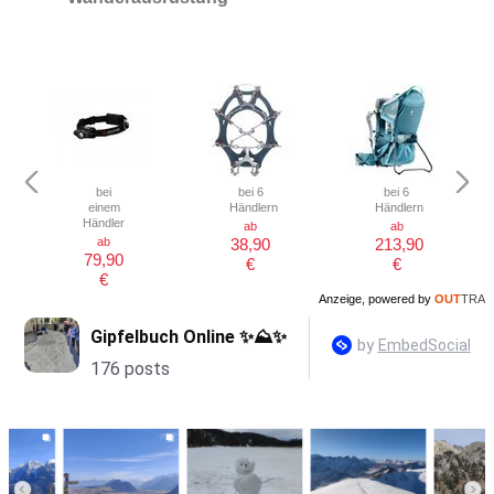
bei
bei 6
bei 6
einem
Händlern
Händlern
Händler
ab
ab
ab
38,90
213,90
79,90
€
€
€
Anzeige, powered by
OUT
TRA