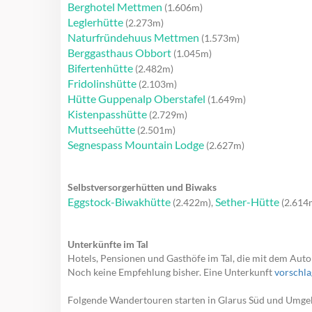
Berghotel Mettmen
(1.606m)
Leglerhütte
(2.273m)
Naturfründehuus Mettmen
(1.573m)
Berggasthaus Obbort
(1.045m)
Bifertenhütte
(2.482m)
Fridolinshütte
(2.103m)
Hütte Guppenalp Oberstafel
(1.649m)
Kistenpasshütte
(2.729m)
Muttseehütte
(2.501m)
Segnespass Mountain Lodge
(2.627m)
Selbstversorgerhütten und Biwaks
Eggstock-Biwakhütte
Sether-Hütte
(2.422m),
(2.614
Unterkünfte im Tal
Hotels, Pensionen und Gasthöfe im Tal, die mit dem Auto 
Noch keine Empfehlung bisher. Eine Unterkunft
vorschl
Folgende Wandertouren starten in Glarus Süd und Umge