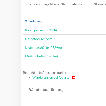
Tourenvorschläge filtern: Nicht mehr als
Kilomet
Wanderung
Wanderung
Baumgartenalp (1584m)
Wanderung
Hausstock (3158m)
Wanderung
Kistenpasshütte (2729m)
Wanderung
Muttseehütte (2501m)
Benachbarte Ausgangspunkte:
Wanderungen bei Quarten
Wanderausrüstung