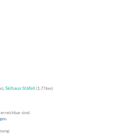
Skihaus Stäfeli
m),
(1.776m)
erreichbar sind.
agen
.
bung: