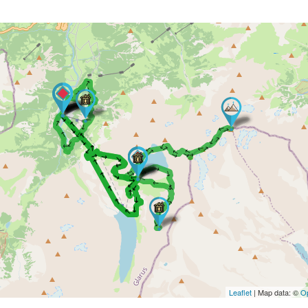
→ → → → → → → → → → → → → →
→ → → → → → → → → → → → → → → → → → → → → → → → → → → → → → → → → → → →
→ → → → → → → → → → → → → → → → → → → → → → →
→ → → → → → → → → → → → → → → → → → → →
Leaflet
| Map data: ©
O