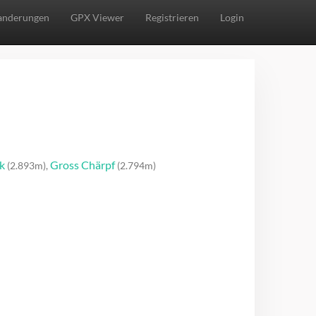
nderungen
GPX Viewer
Registrieren
Login
k
Gross Chärpf
(2.893m),
(2.794m)