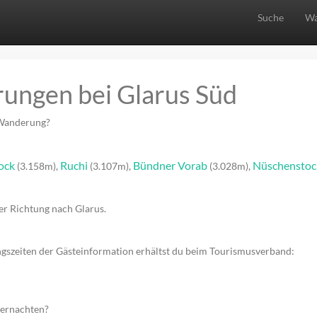
Suche
Wa
ungen bei Glarus Süd
 Wanderung?
ock
Ruchi
Bündner Vorab
Nüschenstoc
(3.158m),
(3.107m),
(3.028m),
er Richtung nach Glarus.
ngszeiten der Gästeinformation erhältst du beim Tourismusverband:
bernachten?