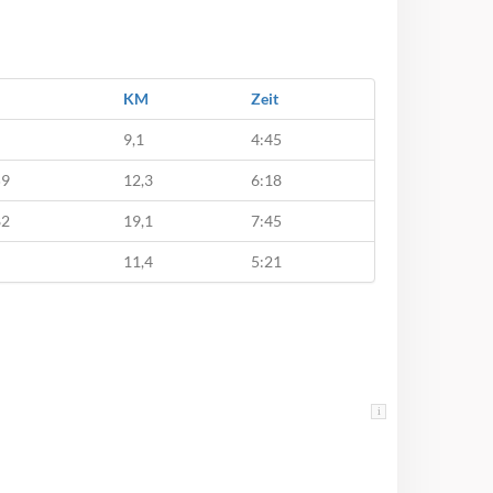
KM
Zeit
9,1
4:45
59
12,3
6:18
82
19,1
7:45
11,4
5:21
i