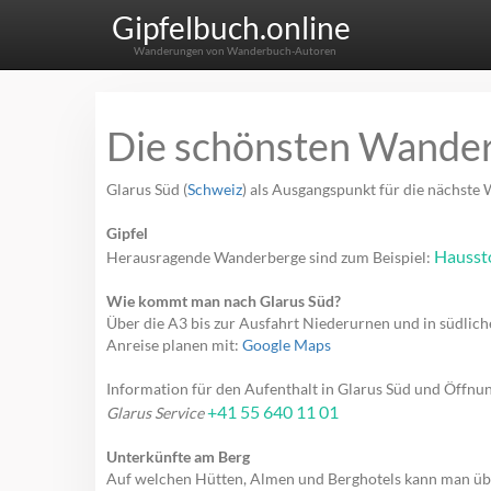
Gipfelbuch.online
Wanderungen von Wanderbuch-Autoren
Die schönsten Wander
Glarus Süd (
Schweiz
) als Ausgangspunkt für die nächste
Gipfel
Hausst
Herausragende Wanderberge sind zum Beispiel:
Wie kommt man nach Glarus Süd?
Über die A3 bis zur Ausfahrt Niederurnen und in südlich
Anreise planen mit:
Google Maps
Information für den Aufenthalt in Glarus Süd und Öffnu
+41 55 640 11 01
Glarus Service
Unterkünfte am Berg
Auf welchen Hütten, Almen und Berghotels kann man ü