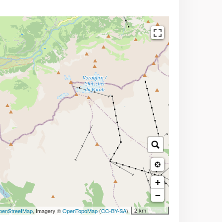
+
−
2 km
penStreetMap
, Imagery ©
OpenTopoMap
(
CC-BY-SA
)