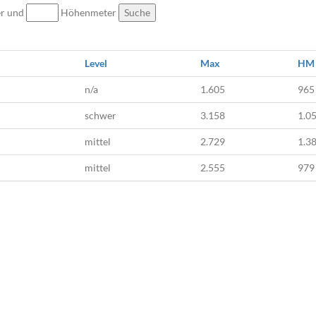
er und
Höhenmeter
Suche
Level
Max
HM
n/a
1.605
965
schwer
3.158
1.0
mittel
2.729
1.3
mittel
2.555
979