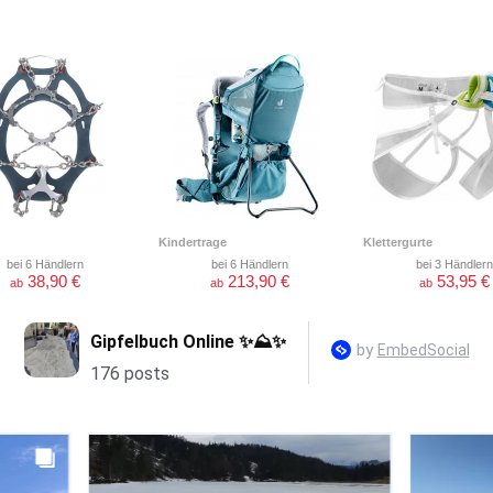
Kindertrage
Klettergurte
bei 6 Händlern
bei 6 Händlern
bei 3 Händlern
38,90 €
213,90 €
53,95 €
ab
ab
ab