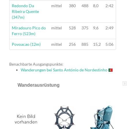
Wanderung
Redondo Da
mittel
380
488
8,0
2:42
Ribeira Quente
(347m)
Wanderung
Miradouro Pico do
mittel
528
375
9,6
2:49
Ferro (523m)
Wanderung
Povoacao (12m)
mittel
256
885
15,2
5:06
Benachbarte Ausgangspunkte:
Wanderungen bei Santo António de Nordestinho
i
Wanderausrüstung