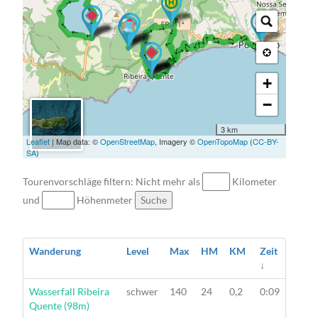
→ → → → → → → → → → → → →
→ → → → → → → → → → →
→ → → → → → → → → → → → → → → → → → → → →
+
−
3 km
Leaflet
| Map data: ©
OpenStreetMap
, Imagery ©
OpenTopoMap
(
CC-BY-
SA
)
Tourenvorschläge filtern: Nicht mehr als
Kilometer
und
Höhenmeter
Suche
Wanderung
Level
Max
HM
KM
Zeit
↓
Wanderung
Wasserfall Ribeira
schwer
140
24
0,2
0:09
Quente (98m)