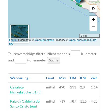
→
+
−
5 km
Leaflet
| Map data: ©
OpenStreetMap
, Imagery ©
OpenTopoMap
(
CC-BY-
SA
)
Tourenvorschläge filtern: Nicht mehr als
Kilometer
und
Höhenmeter
Suche
Wanderung
Level
Max
HM
KM
Zeit
Wanderung
Cavalete
mittel
490
231
2,8
1:14
Hängebrücke (31m)
Wanderung
Faja da Caldeira do
mittel
719
787
11,5
4:25
Santo Cristo (6m)