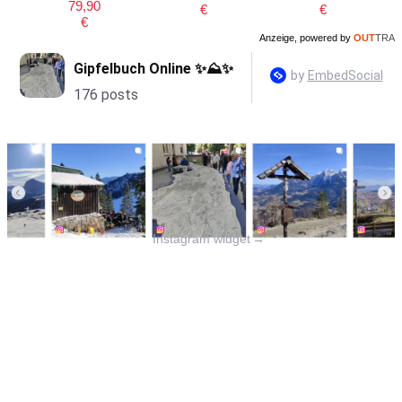
79,90
€
€
€
Anzeige, powered by
OUT
TRA
Instagram widget
→