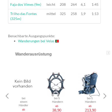
Wanderung
Faja dos Vimes (9m)
leicht
208
264
6,1
1:45
Wanderung
Trilho das Fontes
mittel
325
258
1,9
1:13
(325m)
Benachbarte Ausgangspunkte:
Wanderungen bei Velas
i
Wanderausrüstung
bei
bei 5
bei 5
einem
Händlern
Händlern
Händler
ab
ab
ab
38,90
213,90