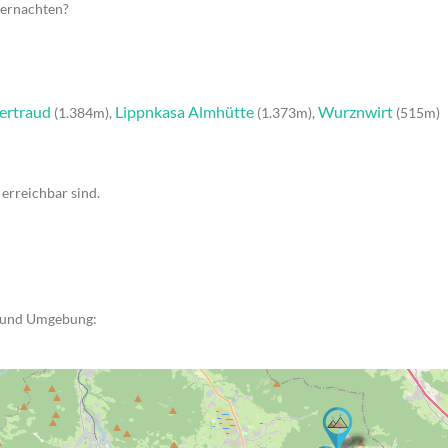
bernachten?
ertraud
Lippnkasa Almhütte
Wurznwirt
(1.384m),
(1.373m),
(515m)
erreichbar sind.
n und Umgebung: