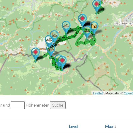
→ → → → → →
→ → → → → → → → → → → → →
→ → → → →
→ → → → → → → → → → → → → → →
→ → → → → → → → → → → →
→ → → → → → → → → →
→ → → → → → → →
→ → → → → → → → → → → → →
→ → → → → → → →
→ → → → → → → → →
→ →
Leaflet
| Map data: ©
OpenS
er und
Höhenmeter
Suche
Level
Max
↓