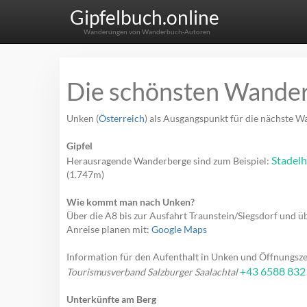
Gipfelbuch.online
Wanderungen von Wanderbuch-Autoren
Die schönsten Wande
Unken (
Österreich
) als Ausgangspunkt für die nächste 
Gipfel
Stadel
Herausragende Wanderberge sind zum Beispiel:
(1.747m)
Wie kommt man nach Unken?
Über die A8 bis zur Ausfahrt Traunstein/Siegsdorf und ü
Anreise planen mit:
Google Maps
Information für den Aufenthalt in Unken und Öffnungsze
+43 6588 832
Tourismusverband Salzburger Saalachtal
Unterkünfte am Berg