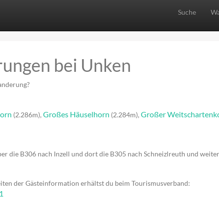
Suche
Wa
rungen bei Unken
Wanderung?
horn
Großes Häuselhorn
Großer Weitschartenk
(2.286m),
(2.284m),
ber die B306 nach Inzell und dort die B305 nach Schneizlreuth und weite
iten der Gästeinformation erhältst du beim Tourismusverband:
1