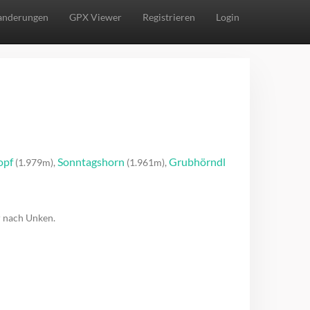
nderungen
GPX Viewer
Registrieren
Login
opf
Sonntagshorn
Grubhörndl
(1.979m),
(1.961m),
r nach Unken.