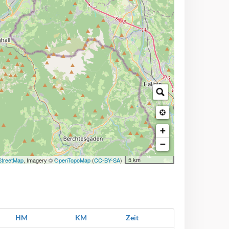
+
−
5 km
treetMap
, Imagery ©
OpenTopoMap
(
CC-BY-SA
)
HM
KM
Zeit