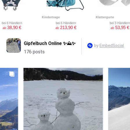
Kindertrage
Klettergurte
bei 6 Händlern
bei 6 Händlern
bei 3 Händlern
38,90 €
213,90 €
53,95 €
ab
ab
ab