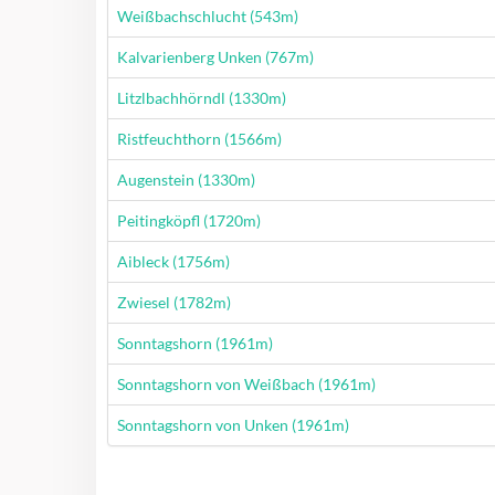
Wanderung
Weißbachschlucht (543m)
Wanderung
Kalvarienberg Unken (767m)
Wanderung
Litzlbachhörndl (1330m)
Wanderung
Ristfeuchthorn (1566m)
Wanderung
Augenstein (1330m)
Wanderung
Peitingköpfl (1720m)
Wanderung
Aibleck (1756m)
Wanderung
Zwiesel (1782m)
Wanderung
Sonntagshorn (1961m)
Wanderung
Sonntagshorn von Weißbach (1961m)
Wanderung
Sonntagshorn von Unken (1961m)