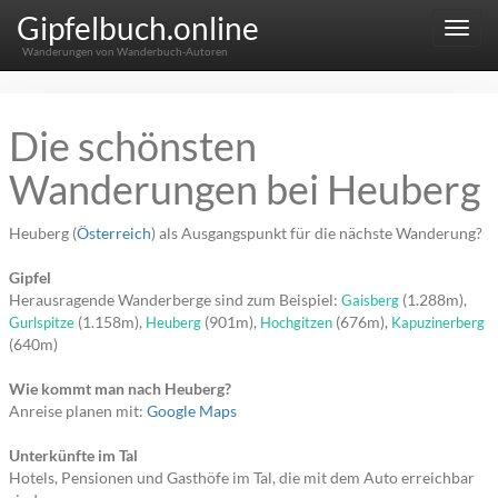
Gipfelbuch.online
Menu
Wanderungen von Wanderbuch-Autoren
Die schönsten
Wanderungen bei Heuberg
Heuberg (
Österreich
) als Ausgangspunkt für die nächste Wanderung?
Gipfel
Herausragende Wanderberge sind zum Beispiel:
(1.288m),
Gaisberg
(1.158m),
(901m),
(676m),
Gurlspitze
Heuberg
Hochgitzen
Kapuzinerberg
(640m)
Wie kommt man nach Heuberg?
Anreise planen mit:
Google Maps
Unterkünfte im Tal
Hotels, Pensionen und Gasthöfe im Tal, die mit dem Auto erreichbar