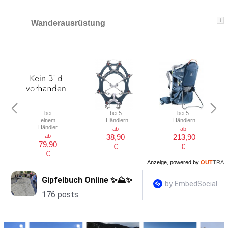
i
Wanderausrüstung
bei
bei 5
bei 5
einem
Händlern
Händlern
Händler
ab
ab
ab
38,90
213,90
79,90
€
€
€
Anzeige, powered by
OUT
TRA