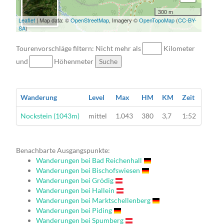
300 m
Leaflet
| Map data: ©
OpenStreetMap
, Imagery ©
OpenTopoMap
(
CC-BY-
SA
)
Tourenvorschläge filtern: Nicht mehr als
Kilometer
und
Höhenmeter
Suche
Wanderung
Level
Max
HM
KM
Zeit
Wanderung
Nockstein (1043m)
mittel
1.043
380
3,7
1:52
Benachbarte Ausgangspunkte:
Wanderungen bei Bad Reichenhall
Wanderungen bei Bischofswiesen
Wanderungen bei Grödig
Wanderungen bei Hallein
Wanderungen bei Marktschellenberg
Wanderungen bei Piding
Wanderungen bei Spumberg