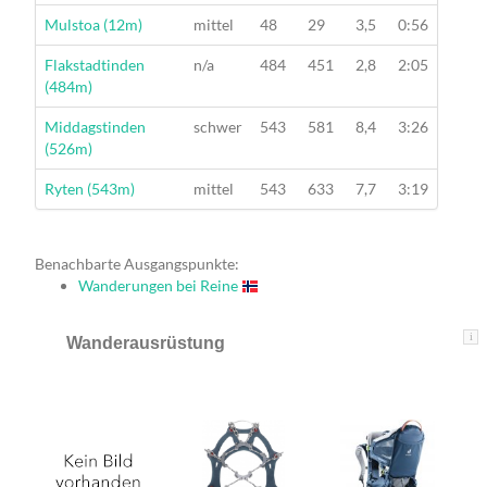
Wanderung
Mulstoa (12m)
mittel
48
29
3,5
0:56
Wanderung
Flakstadtinden
n/a
484
451
2,8
2:05
(484m)
Wanderung
Middagstinden
schwer
543
581
8,4
3:26
(526m)
Wanderung
Ryten (543m)
mittel
543
633
7,7
3:19
Benachbarte Ausgangspunkte:
Wanderungen bei Reine
i
Wanderausrüstung