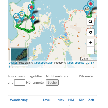
→ → → → →
→ → → →
→ → → → → → → → → → → →
→ → → → → → → → → → →
+
−
2 km
Leaflet
| Map data: ©
OpenStreetMap
, Imagery ©
OpenTopoMap
(
CC-BY-
SA
)
Tourenvorschläge filtern: Nicht mehr als
Kilometer
und
Höhenmeter
Suche
Wanderung
Level
Max
HM
KM
Zeit
↓