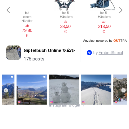
bei
bei 5
bei 5
einem
Händlern
Händlern
Händler
ab
ab
ab
38,90
213,90
79,90
€
€
€
Anzeige, powered by
OUT
TRA
Instagram widget
→