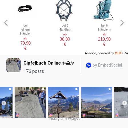
bei
bei 6
bei 6
einem
Händlern
Händlern
Händler
ab
ab
ab
38,90
213,90
79,90
€
€
€
Anzeige, powered by
OUT
TRA
Instagram widget
→