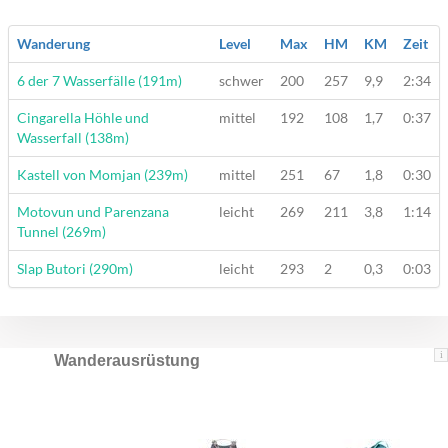
Wanderung
Level
Max
HM
KM
Zeit
Wanderung
6 der 7 Wasserfälle (191m)
schwer
200
257
9,9
2:34
Wanderung
Cingarella Höhle und
mittel
192
108
1,7
0:37
Wasserfall (138m)
Wanderung
Kastell von Momjan (239m)
mittel
251
67
1,8
0:30
Wanderung
Motovun und Parenzana
leicht
269
211
3,8
1:14
Tunnel (269m)
Wanderung
Slap Butori (290m)
leicht
293
2
0,3
0:03
i
Wanderausrüstung