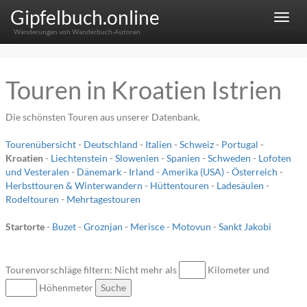
Gipfelbuch.online
Menu
Wanderungen von Wanderbuch-Autoren
Touren in Kroatien Istrien
Die schönsten Touren aus unserer Datenbank.
Tourenübersicht
-
Deutschland
-
Italien
-
Schweiz
-
Portugal
-
Kroatien
-
Liechtenstein
-
Slowenien
-
Spanien
-
Schweden
-
Lofoten
und Vesteralen
-
Dänemark
-
Irland
-
Amerika (USA)
-
Österreich
-
Herbsttouren & Winterwandern
-
Hüttentouren
-
Ladesäulen
-
Rodeltouren
-
Mehrtagestouren
Startorte
-
Buzet
-
Groznjan
-
Merisce
-
Motovun
-
Sankt Jakobi
Tourenvorschläge filtern: Nicht mehr als
Kilometer und
Höhenmeter
Suche