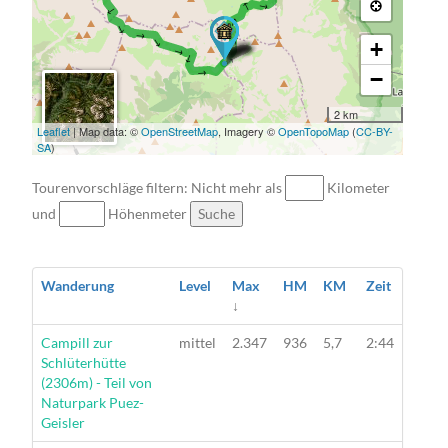
+
−
2 km
Leaflet
| Map data: ©
OpenStreetMap
, Imagery ©
OpenTopoMap
(
CC-BY-
SA
)
Tourenvorschläge filtern: Nicht mehr als
Kilometer
und
Höhenmeter
Suche
Wanderung
Level
Max
HM
KM
Zeit
↓
Wanderung
Campill zur
mittel
2.347
936
5,7
2:44
Schlüterhütte
(2306m) - Teil von
Naturpark Puez-
Geisler