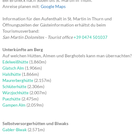
Bei Bruneck nach Süden bis St. Martin in Thum.
Anreise planen mit:
Google Maps
Information für den Aufenthalt in St. Martin in Thurn und
Öffnungszeiten der Gästeinformation erhältst du beim
Tourismusverband:
San Martin Dolomites - Tourist office
+39 0474 501037
Unterkünfte am Berg
Auf welchen Hütten, Almen und Berghotels kann man übernachten?
(1.860m)
Edelweißhütte
(1.906m)
Glatsch Alm
(1.866m)
Halslhütte
(2.157m)
Maurerberghütte
(2.306m)
Schlüterhütte
(2.007m)
Würzjochhütte
(2.475m)
Puezhütte
(2.059m)
Gampen Alm
Selbstversorgerhütten und Biwaks
(2.571m)
Gabler-Biwak