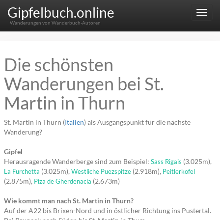
Gipfelbuch.online
Menu
Wanderungen von Wanderbuch-Autoren
Die schönsten
Wanderungen bei St.
Martin in Thurn
St. Martin in Thurn (
Italien
) als Ausgangspunkt für die nächste
Wanderung?
Gipfel
Herausragende Wanderberge sind zum Beispiel:
(3.025m),
Sass Rigais
(3.025m),
(2.918m),
La Furchetta
Westliche Puezspitze
Peitlerkofel
(2.875m),
(2.673m)
Piza de Gherdenacia
Wie kommt man nach St. Martin in Thurn?
Auf der A22 bis Brixen-Nord und in östlicher Richtung ins Pustertal.