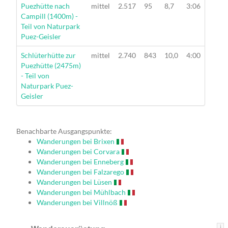
Wanderung
Puezhütte nach
mittel
2.517
95
8,7
3:06
Campill (1400m) -
Teil von Naturpark
Puez-Geisler
Wanderung
Schlüterhütte zur
mittel
2.740
843
10,0
4:00
Puezhütte (2475m)
- Teil von
Naturpark Puez-
Geisler
Benachbarte Ausgangspunkte:
Wanderungen bei Brixen
Wanderungen bei Corvara
Wanderungen bei Enneberg
Wanderungen bei Falzarego
Wanderungen bei Lüsen
Wanderungen bei Mühlbach
Wanderungen bei Villnöß
i