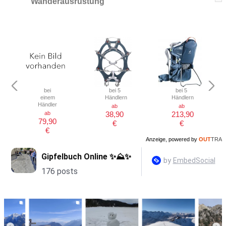
Wanderausrüstung
bei
bei 5
bei 5
einem
Händlern
Händlern
Händler
ab
ab
ab
38,90
213,90
79,90
€
€
€
Anzeige, powered by
OUT
TRA