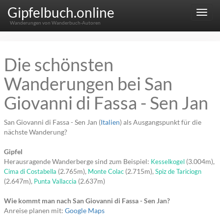
Gipfelbuch.online
Menu
Wanderungen von Wanderbuch-Autoren
Die schönsten
Wanderungen bei San
Giovanni di Fassa - Sen Jan
San Giovanni di Fassa - Sen Jan (
Italien
) als Ausgangspunkt für die
nächste Wanderung?
Gipfel
Herausragende Wanderberge sind zum Beispiel:
(3.004m),
Kesselkogel
(2.765m),
(2.715m),
Cima di Costabella
Monte Colac
Spiz de Tariciogn
(2.647m),
(2.637m)
Punta Vallaccia
Wie kommt man nach San Giovanni di Fassa - Sen Jan?
Anreise planen mit:
Google Maps