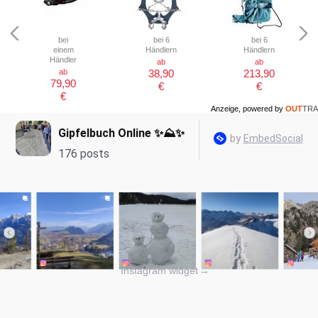
bei
bei 6
bei 6
einem
Händlern
Händlern
Händler
ab
ab
ab
38,90
213,90
79,90
€
€
€
Anzeige, powered by
OUT
TRA
Instagram widget
→