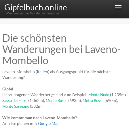
Gipfelbuch.online
Menu
Wanderungen von Wanderbuch-Autoren
Die schönsten
Wanderungen bei Laveno-
Mombello
Laveno-Mombello (
Italien
) als Ausgangspunkt für die nächste
Wanderung?
Gipfel
Herausragende Wanderberge sind zum Beispiel:
(1.235m),
Monte Nudo
(1.062m),
(693m),
(690m),
Sasso del Ferro
Monte Rosso
Motta Rossa
(532m)
Monte Sangiano
Wie kommt man nach Laveno-Mombello?
Anreise planen mit:
Google Maps