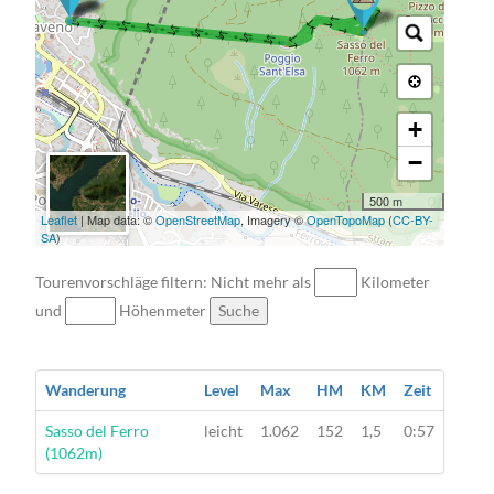
→ → → → → → → → → → → → → → → → → → → → → → → → → → →
+
−
500 m
Leaflet
| Map data: ©
OpenStreetMap
, Imagery ©
OpenTopoMap
(
CC-BY-
SA
)
Tourenvorschläge filtern: Nicht mehr als
Kilometer
und
Höhenmeter
Suche
Wanderung
Level
Max
HM
KM
Zeit
Wanderung
Sasso del Ferro
leicht
1.062
152
1,5
0:57
(1062m)