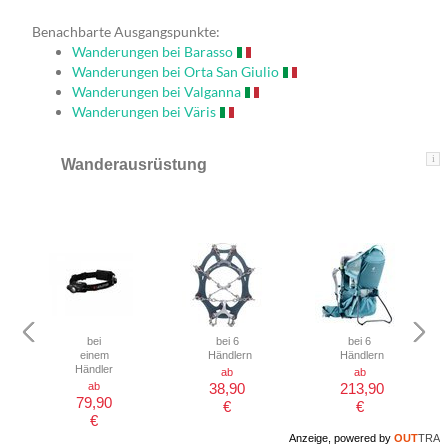
Benachbarte Ausgangspunkte:
Wanderungen bei Barasso
Wanderungen bei Orta San Giulio
Wanderungen bei Valganna
Wanderungen bei Väris
i
Wanderausrüstung
bei
bei 6
bei 6
einem
Händlern
Händlern
Händler
ab
ab
ab
38,90
213,90
79,90
€
€
€
Anzeige, powered by
OUT
TRA