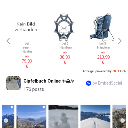
bei
bei 5
bei 5
einem
Händlern
Händlern
Händler
ab
ab
ab
38,90
213,90
79,90
€
€
€
Anzeige, powered by
OUT
TRA