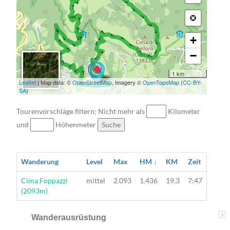
+
−
1 km
Leaflet
| Map data: ©
OpenStreetMap
, Imagery ©
OpenTopoMap
(
CC-BY-
SA
)
Tourenvorschläge filtern: Nicht mehr als
Kilometer
und
Höhenmeter
Suche
Wanderung
Level
Max
HM
↓
KM
Zeit
Wanderung
Cima Foppazzi
mittel
2.093
1.436
19,3
7:47
(2093m)
i
Wanderausrüstung