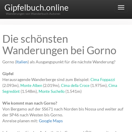
Gipfelbuch.online
Menu
Wanderungen von Wanderbuch-Autoren
Die schönsten
Wanderungen bei Gorno
Gorno (
Italien
) als Ausgangspunkt für die nächste Wanderung?
Gipfel
Herausragende Wanderberge sind zum Beispiel:
Cima Foppazzi
(2.093m),
(2.019m),
(1.975m),
Monte Alben
Cima della Croce
Cima
(1.548m),
(1.541m)
Segredònt
Monte Suchello
Wie kommt man nach Gorno?
Von Bergamo auf der SS671 nach Norden bis Nossa und weiter auf
der SP46 nach Westen bis Gorno.
Anreise planen mit:
Google Maps