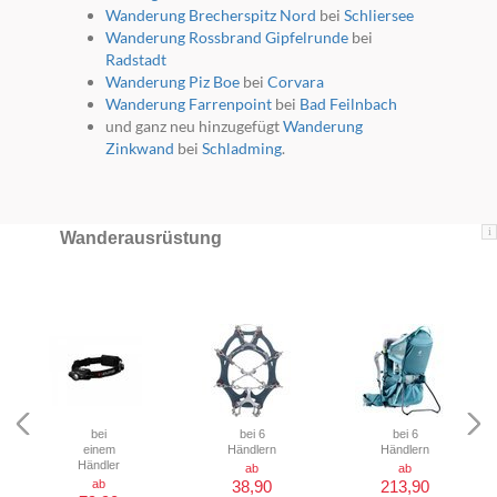
Wanderung Brecherspitz Nord
bei
Schliersee
Wanderung Rossbrand Gipfelrunde
bei
Radstadt
Wanderung Piz Boe
bei
Corvara
Wanderung Farrenpoint
bei
Bad Feilnbach
und ganz neu hinzugefügt
Wanderung
Zinkwand
bei
Schladming
.
i
Wanderausrüstung
bei
bei 6
bei 6
einem
Händlern
Händlern
Händler
ab
ab
ab
38,90
213,90