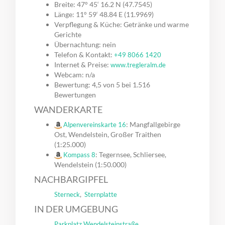
Breite: 47° 45‘ 16.2 N (47.7545)
Länge: 11° 59‘ 48.84 E (11.9969)
Verpflegung & Küche: Getränke und warme
Gerichte
Übernachtung: nein
Telefon & Kontakt:
+49 8066 1420
Internet & Preise:
www.tregleralm.de
Webcam: n/a
Bewertung: 4,5 von 5 bei 1.516
Bewertungen
WANDERKARTE
: Mangfallgebirge
Alpenvereinskarte 16
Ost, Wendelstein, Großer Traithen
(1:25.000)
: Tegernsee, Schliersee,
Kompass 8
Wendelstein (1:50.000)
NACHBARGIPFEL
,
Sterneck
Sternplatte
IN DER UMGEBUNG
,
Parkplatz Wendelsteinstraße