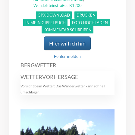
,
Wendelsteinstraße
P.1200
GPX DOWNLOAD
DRUCKEN
IN MEIN GIPFELBUCH
FOTO HOCHLADEN
KOMMENTAR SCHREIBEN
Hier will ich hin
Fehler melden
BERGWETTER
WETTERVORHERSAGE
Vorsicht beim Wetter: Das Wanderwetter kann schnell
umschlagen.