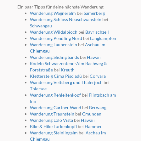
Ein paar Tipps für deine nächste Wanderung:
Wanderung Wagneralm
bei
Samerberg
Wanderung Schloss Neuschwanstein
bei
Schwangau
Wanderung Wildalpjoch
bei
Bayrischzell
Wanderung Pendling Nord
bei
Langkampfen
Wanderung Laubenstein
bei
Aschau im
Chiemgau
Wanderung Sliding Sands
bei
Hawaii
Rodeln Schwarzentenn-Alm Bachweg &
Forststraße
bei
Kreuth
Klettersteig Cima Pisciadù
bei
Corvara
Wanderung Veitsberg und Thalerjoch
bei
Thiersee
Wanderung Rehleitenkopf
bei
Flintsbach am
Inn
Wanderung Gartner Wand
bei
Berwang
Wanderung Traunstein
bei
Gmunden
Wanderung Lolo Vista
bei
Hawaii
Bike & Hike Türkenköpfl
bei
Hammer
Wanderung Steinlingalm
bei
Aschau im
Chiemgau