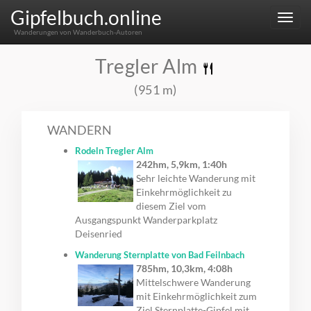
Gipfelbuch.online
Menu
Wanderungen von Wanderbuch-Autoren
Tregler Alm
(951 m)
WANDERN
Rodeln Tregler Alm
242hm, 5,9km, 1:40h
Sehr leichte Wanderung mit
Einkehrmöglichkeit zu
diesem Ziel vom
Ausgangspunkt Wanderparkplatz
Deisenried
Wanderung Sternplatte von Bad Feilnbach
785hm, 10,3km, 4:08h
Mittelschwere Wanderung
mit Einkehrmöglichkeit zum
Ziel Sternplatte-Gipfel mit