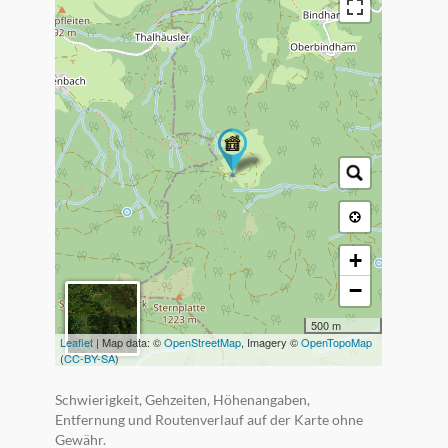
+
−
500 m
Leaflet
| Map data: ©
OpenStreetMap
, Imagery ©
OpenTopoMap
(
CC-BY-SA
)
Schwierigkeit, Gehzeiten, Höhenangaben,
Entfernung und Routenverlauf auf der Karte ohne
Gewähr.