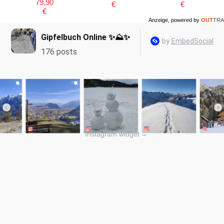
79,90
€
€
€
Anzeige, powered by
OUT
TRA
Instagram widget
→