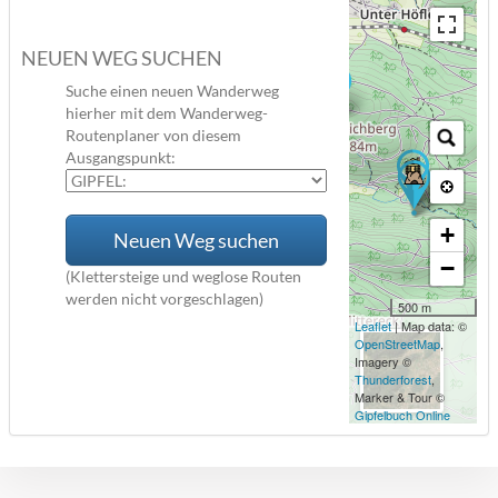
NEUEN WEG SUCHEN
Suche einen neuen Wanderweg
hierher mit dem Wanderweg-
Routenplaner von diesem
Ausgangspunkt:
+
Neuen Weg suchen
−
(Klettersteige und weglose Routen
werden nicht vorgeschlagen)
500 m
Leaflet
| Map data: ©
OpenStreetMap
,
Imagery ©
Thunderforest
,
Marker & Tour ©
Gipfelbuch Online