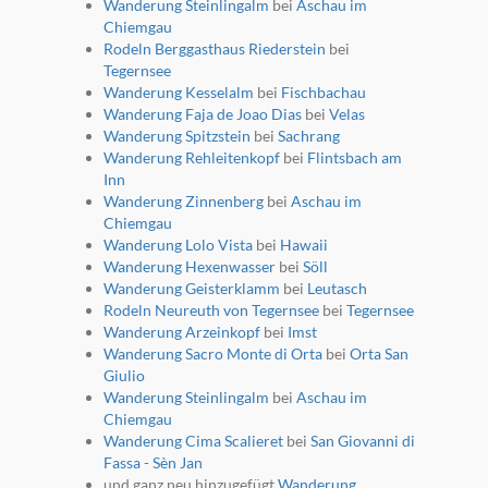
Wanderung Steinlingalm
bei
Aschau im
Chiemgau
Rodeln Berggasthaus Riederstein
bei
Tegernsee
Wanderung Kesselalm
bei
Fischbachau
Wanderung Faja de Joao Dias
bei
Velas
Wanderung Spitzstein
bei
Sachrang
Wanderung Rehleitenkopf
bei
Flintsbach am
Inn
Wanderung Zinnenberg
bei
Aschau im
Chiemgau
Wanderung Lolo Vista
bei
Hawaii
Wanderung Hexenwasser
bei
Söll
Wanderung Geisterklamm
bei
Leutasch
Rodeln Neureuth von Tegernsee
bei
Tegernsee
Wanderung Arzeinkopf
bei
Imst
Wanderung Sacro Monte di Orta
bei
Orta San
Giulio
Wanderung Steinlingalm
bei
Aschau im
Chiemgau
Wanderung Cima Scalieret
bei
San Giovanni di
Fassa - Sèn Jan
und ganz neu hinzugefügt
Wanderung