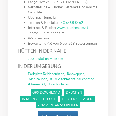
Länge: 13° 24‘ 52.759 E (13.4146552)
Verpflegung & Küche: Getränke und warme
Gerichte
Übernachtung: ja
Telefon & Kontakt:
+43 6458 8462
Internet & Preise:
www.reitlehenalm.at
"home - Reitelehenalm"
Webcam: n/a
Bewertung: 4,6 von 5 bei 569 Bewertungen
HÜTTEN IN DER NÄHE
Jausenstation Moosalm
IN DER UMGEBUNG
,
,
Parkplatz Reitlehenbahn
Tannkoppen
,
Mehlhauben
JUFA Altenmarkt-Zauchensee
,
Altenmarkt
Unterbuchstein
GPX DOWNLOAD
DRUCKEN
IN MEIN GIPFELBUCH
FOTO HOCHLADEN
KOMMENTAR SCHREIBEN