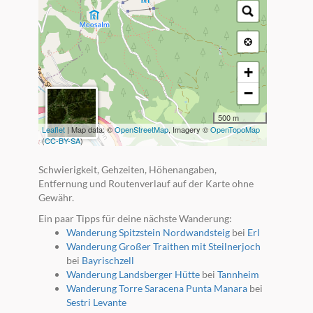
+
−
500 m
Leaflet
| Map data: ©
OpenStreetMap
, Imagery ©
OpenTopoMap
(
CC-BY-SA
)
Schwierigkeit, Gehzeiten, Höhenangaben,
Entfernung und Routenverlauf auf der Karte ohne
Gewähr.
Ein paar Tipps für deine nächste Wanderung:
Wanderung Spitzstein Nordwandsteig
bei
Erl
Wanderung Großer Traithen mit Steilnerjoch
bei
Bayrischzell
Wanderung Landsberger Hütte
bei
Tannheim
Wanderung Torre Saracena Punta Manara
bei
Sestri Levante