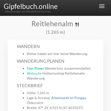
Gipfelbuch.online
Menu
Wanderungen von Wanderbuch-Autoren
Reitlehenalm
(1.265 m)
WANDERN
Bisher haben wir hier keine Wanderung.
WANDERUNG PLANEN
Wandertour zusammenstellen
Tour-Planer
Hüttenzustieg Reitlehenalm
Websuche
Wanderung
STECKBRIEF
Höhe: 1.265 m
Lage & Anreise:
Altenmarkt im Pongau
,
Österreich
Breite: 47° 24‘ 6.925 N (47.4019237)