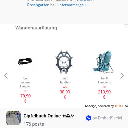
Rosengarten
bei
Unterammergau
.
i
Wanderausrüstung
bei
bei 6
bei 6
einem
Händlern
Händlern
Händler
ab
ab
ab
38,90
213,90
79,90
€
€
€
Anzeige, powered by
OUT
TRA