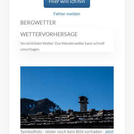
Hier will ich hin
Fehler melden
BERGWETTER
WETTERVORHERSAGE
Vorsicht beim Wetter: Das Wanderwetter kann schnell
umschlagen.
Symbolfoto - leider noch kein Bild vorhaden -
jetzt