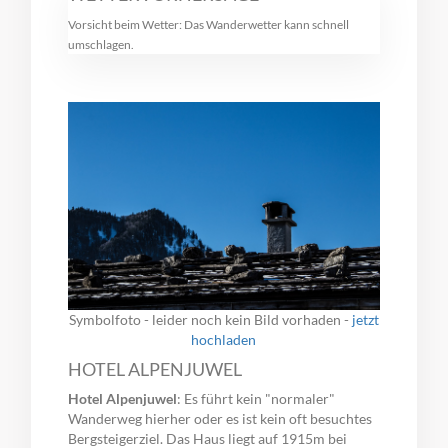
Vorsicht beim Wetter: Das Wanderwetter kann schnell
umschlagen.
Symbolfoto - leider noch kein Bild vorhaden -
jetzt
hochladen
HOTEL ALPENJUWEL
Hotel Alpenjuwel
: Es führt kein "normaler"
Wanderweg hierher oder es ist kein oft besuchtes
Bergsteigerziel. Das Haus liegt auf 1915m bei