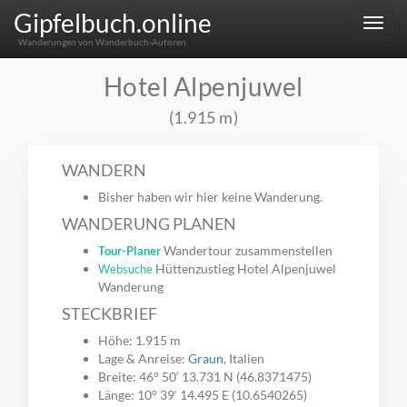
Gipfelbuch.online
Menu
Wanderungen von Wanderbuch-Autoren
Hotel Alpenjuwel
(1.915 m)
WANDERN
Bisher haben wir hier keine Wanderung.
WANDERUNG PLANEN
Wandertour zusammenstellen
Tour-Planer
Hüttenzustieg Hotel Alpenjuwel
Websuche
Wanderung
STECKBRIEF
Höhe: 1.915 m
Lage & Anreise:
Graun
, Italien
Breite: 46° 50‘ 13.731 N (46.8371475)
Länge: 10° 39‘ 14.495 E (10.6540265)