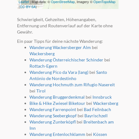
Leaflet
| Map data: ©
OpenStreetMap
, Imagery ©
OpenTopoMap
(
CC-BY-SA
)
Schwierigkeit, Gehzeiten, Höhenangaben,
Entfernung und Routenverlauf auf der Karte ohne
Gewähr.
Ein paar Tipps für deine nächste Wanderung:
Wanderung Wackersberger Alm
bei
Wackersberg
Wanderung Österreichischer Schinder
bei
Rottach-Egern
Wanderung Pico da Vara (lang)
bei
Santo
António de Nordestinho
Wanderung Hochmuth zum Rifugio Nasereit
bei
Tirol
Wanderung Bruggerdenkmal
bei
Innsbruck
Bike & Hike Zwiesel Biketour
bei
Wackersberg
Wanderung Farrenpoint
bei
Bad Feilnbach
Wanderung Seebergkopf
bei
Bayrischzell
Wanderung Zunterköpfl
bei
Breitenbach am
Inn
Wanderung Entenlochklamm
bei
Kössen