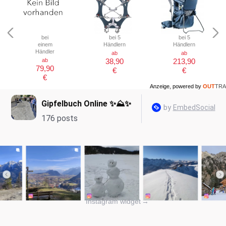
bei
bei 5
bei 5
einem
Händlern
Händlern
Händler
ab
ab
ab
38,90
213,90
79,90
€
€
€
Anzeige, powered by
OUT
TRA
Instagram widget
→