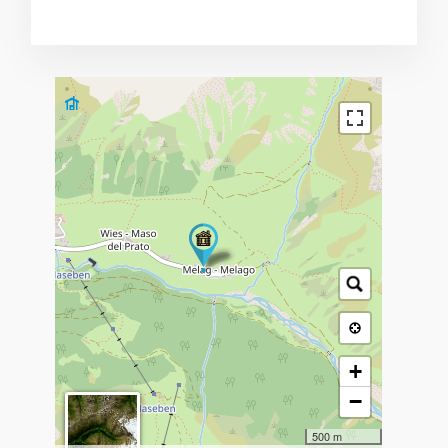
+
−
500 m