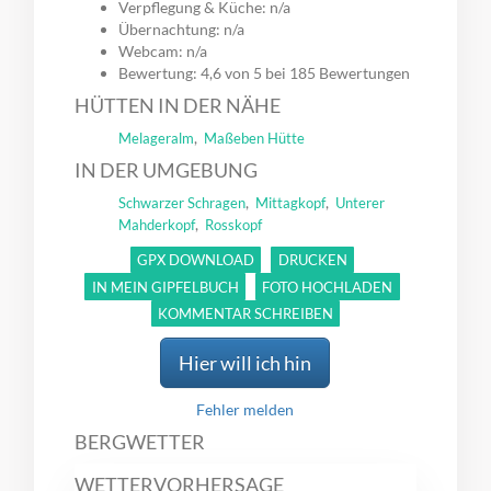
Verpflegung & Küche: n/a
Übernachtung: n/a
Webcam: n/a
Bewertung: 4,6 von 5 bei 185 Bewertungen
HÜTTEN IN DER NÄHE
,
Melageralm
Maßeben Hütte
IN DER UMGEBUNG
,
,
Schwarzer Schragen
Mittagkopf
Unterer
,
Mahderkopf
Rosskopf
GPX DOWNLOAD
DRUCKEN
IN MEIN GIPFELBUCH
FOTO HOCHLADEN
KOMMENTAR SCHREIBEN
Hier will ich hin
Fehler melden
BERGWETTER
WETTERVORHERSAGE