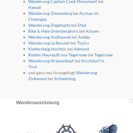
Wanderung Captain Cook Monument
bei
Hawaii
Wanderung Zinnenberg
bei
Aschau im
Chiemgau
Wanderung Ziegelspitz
bei
Ettal
Bike & Hike Unterberghorn
bei
Kössen
Wanderung Andhauvet
bei
Andøy
Wanderung Le Reculet
bei
Thoiry
Klettersteig Hochtor
bei
Admont
Rodeln Neureuth von Tegernsee
bei
Tegernsee
Wanderung Stripsenkopf
bei
Kirchdorf in
Tirol
und ganz neu hinzugefügt
Wanderung
Zinkwand
bei
Schladming
.
i
Wanderausrüstung