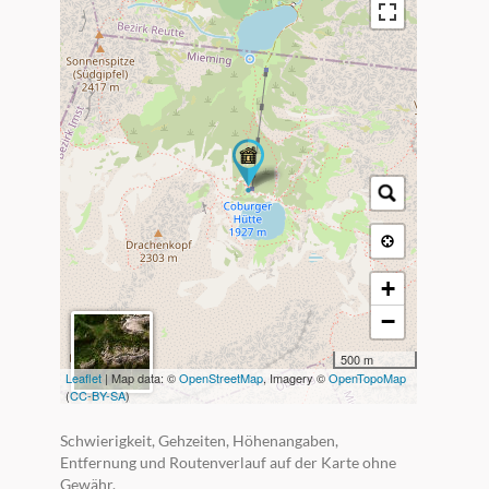
+
−
500 m
Leaflet
| Map data: ©
OpenStreetMap
, Imagery ©
OpenTopoMap
(
CC-BY-SA
)
Schwierigkeit, Gehzeiten, Höhenangaben,
Entfernung und Routenverlauf auf der Karte ohne
Gewähr.