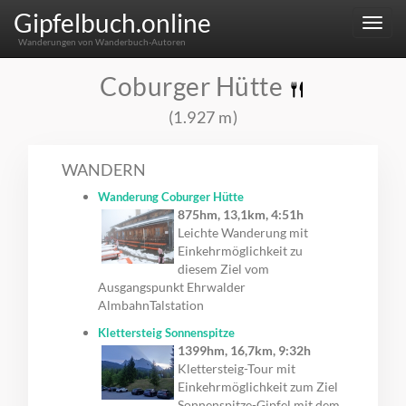
Gipfelbuch.online
Menu
Wanderungen von Wanderbuch-Autoren
Coburger Hütte
(1.927 m)
WANDERN
Wanderung Coburger Hütte
875hm, 13,1km, 4:51h
Leichte Wanderung mit
Einkehrmöglichkeit zu
diesem Ziel vom
Ausgangspunkt Ehrwalder
AlmbahnTalstation
Klettersteig Sonnenspitze
1399hm, 16,7km, 9:32h
Klettersteig-Tour mit
Einkehrmöglichkeit zum Ziel
Sonnenspitze-Gipfel mit dem