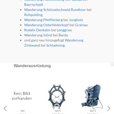
Bayrischzell
Wanderung Schlösselschneid Rundtour
bei
Ruhpolding
Wanderung Pfeifferberg
bei
Jungholz
Wanderung Osterfelderkopf
bei
Grainau
Rodeln Denkalm
bei
Lenggries
Wanderung Istind
bei
Bardu
und ganz neu hinzugefügt
Wanderung
Zinkwand
bei
Schladming
.
i
Wanderausrüstung
bei
bei 5
bei 5