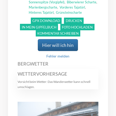
,
,
Sonnenspitze (Vorgipfel)
Biberwierer Scharte
,
,
Marienbergscharte
Vorderes Tajatörl
,
Hinteres Tajatörl
Grünsteinscharte
GPX DOWNLOAD
DRUCKEN
IN MEIN GIPFELBUCH
FOTO HOCHLADEN
KOMMENTAR SCHREIBEN
Hier will ich hin
Fehler melden
BERGWETTER
WETTERVORHERSAGE
Vorsicht beim Wetter: Das Wanderwetter kann schnell
umschlagen.