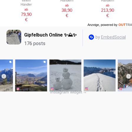
einem
Händlern
Händlern
Händler
ab
ab
ab
38,90
213,90
79,90
€
€
€
Anzeige, powered by
OUT
TRA
Instagram widget
→