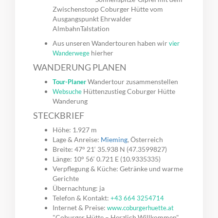
Zwischenstopp Coburger Hütte vom
Ausgangspunkt Ehrwalder
AlmbahnTalstation
Aus unseren Wandertouren haben wir
vier
hierher
Wanderwege
WANDERUNG PLANEN
Wandertour zusammenstellen
Tour-Planer
Hüttenzustieg Coburger Hütte
Websuche
Wanderung
STECKBRIEF
Höhe: 1.927 m
Lage & Anreise:
Mieming
, Österreich
Breite: 47° 21‘ 35.938 N (47.3599827)
Länge: 10° 56‘ 0.721 E (10.9335335)
Verpflegung & Küche: Getränke und warme
Gerichte
Übernachtung: ja
Telefon & Kontakt:
+43 664 3254714
Internet & Preise:
www.coburgerhuette.at
"Coburger Hütte – Herzlich Willkommen"