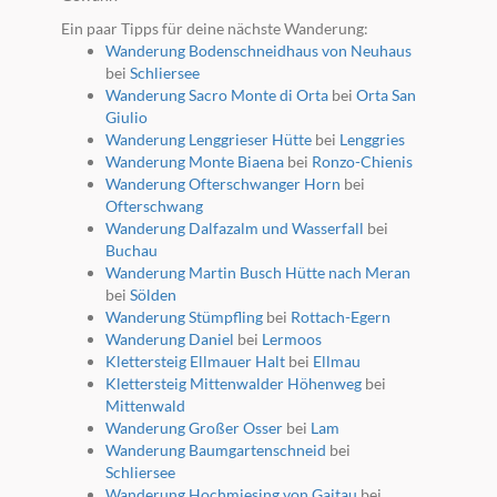
Ein paar Tipps für deine nächste Wanderung:
Wanderung Bodenschneidhaus von Neuhaus
bei
Schliersee
Wanderung Sacro Monte di Orta
bei
Orta San
Giulio
Wanderung Lenggrieser Hütte
bei
Lenggries
Wanderung Monte Biaena
bei
Ronzo-Chienis
Wanderung Ofterschwanger Horn
bei
Ofterschwang
Wanderung Dalfazalm und Wasserfall
bei
Buchau
Wanderung Martin Busch Hütte nach Meran
bei
Sölden
Wanderung Stümpfling
bei
Rottach-Egern
Wanderung Daniel
bei
Lermoos
Klettersteig Ellmauer Halt
bei
Ellmau
Klettersteig Mittenwalder Höhenweg
bei
Mittenwald
Wanderung Großer Osser
bei
Lam
Wanderung Baumgartenschneid
bei
Schliersee
Wanderung Hochmiesing von Gaitau
bei