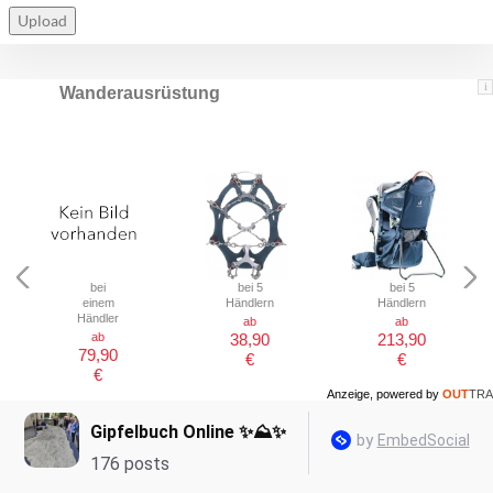
Upload
i
Wanderausrüstung
bei
bei 5
bei 5
einem
Händlern
Händlern
Händler
ab
ab
ab
38,90
213,90
79,90
€
€
€
Anzeige, powered by
OUT
TRA