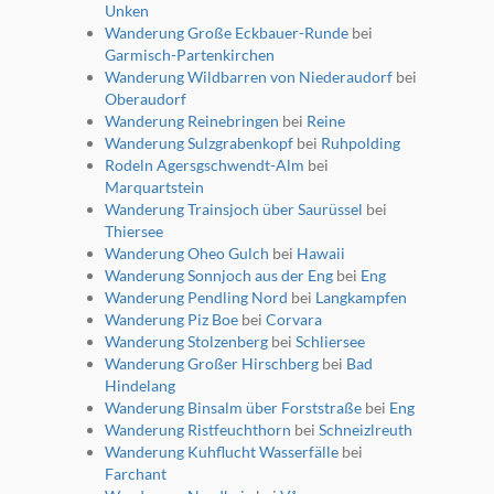
Unken
Wanderung Große Eckbauer-Runde
bei
Garmisch-Partenkirchen
Wanderung Wildbarren von Niederaudorf
bei
Oberaudorf
Wanderung Reinebringen
bei
Reine
Wanderung Sulzgrabenkopf
bei
Ruhpolding
Rodeln Agersgschwendt-Alm
bei
Marquartstein
Wanderung Trainsjoch über Saurüssel
bei
Thiersee
Wanderung Oheo Gulch
bei
Hawaii
Wanderung Sonnjoch aus der Eng
bei
Eng
Wanderung Pendling Nord
bei
Langkampfen
Wanderung Piz Boe
bei
Corvara
Wanderung Stolzenberg
bei
Schliersee
Wanderung Großer Hirschberg
bei
Bad
Hindelang
Wanderung Binsalm über Forststraße
bei
Eng
Wanderung Ristfeuchthorn
bei
Schneizlreuth
Wanderung Kuhflucht Wasserfälle
bei
Farchant