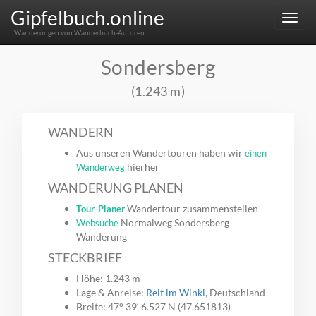
Gipfelbuch.online
Menu
Wanderungen von Wanderbuch-Autoren
Sondersberg
(1.243 m)
WANDERN
Aus unseren Wandertouren haben wir
einen
hierher
Wanderweg
WANDERUNG PLANEN
Wandertour zusammenstellen
Tour-Planer
Normalweg Sondersberg
Websuche
Wanderung
STECKBRIEF
Höhe: 1.243 m
Lage & Anreise:
Reit im Winkl
, Deutschland
Breite: 47° 39‘ 6.527 N (47.651813)