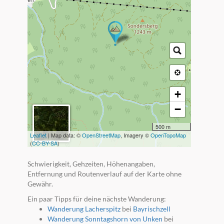
+
−
500 m
Leaflet
| Map data: ©
OpenStreetMap
, Imagery ©
OpenTopoMap
(
CC-BY-SA
)
Schwierigkeit, Gehzeiten, Höhenangaben,
Entfernung und Routenverlauf auf der Karte ohne
Gewähr.
Ein paar Tipps für deine nächste Wanderung:
Wanderung Lacherspitz
bei
Bayrischzell
Wanderung Sonntagshorn von Unken
bei