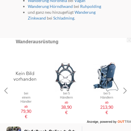
Wanderung Nordheia
bei
Vågan
Wanderung Hörndlwand
bei
Ruhpolding
und ganz neu hinzugefügt
Wanderung
Zinkwand
bei
Schladming
.
i
Wanderausrüstung
bei
bei 5
bei 5
einem
Händlern
Händlern
Händler
ab
ab
ab
38,90
213,90
79,90
€
€
€
Anzeige, powered by
OUT
TRA