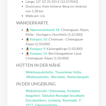
Länge: 12° 33‘ 25.355 E (12.557043)
Dominanz: Kein höherer Berg im Umkreis
von 1,38 km
Webcam: n/a
WANDERKARTE
: Chiemgauer Alpen,
Alpenvereinskarte 18
Mitte - Hochgern, Hochfelln (1:25.000)
: Chiemsee - Chiemgauer
Kompass 10
Alpen (1:50.000)
: Kaisergebirge (1:50.000)
Kompass 9
: Berchtesgadener Land,
Kompass 14
Chiemgauer Alpen (1:50.000)
HÜTTEN IN DER NÄHE
,
,
Winklmoosalmhütte
Traunsteiner Hütte
,
,
Winklmooshütte
Würstlalm
Nattersbergalm
IN DER UMGEBUNG
,
Winkelmossalm / Klammweg
Parkplatz
,
Seegatterl
Talstation Nostalgie Sesselbahn
,
,
,
Dürrnbachhorn
Lemberg
Riserköpfe
P.
,
1017
Eibenstockhütte