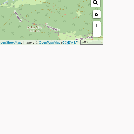
+
−
500 m
penStreetMap
, Imagery ©
OpenTopoMap
(
CC-BY-SA
)