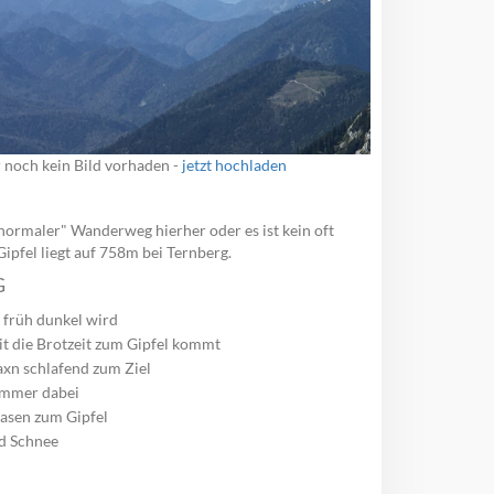
r noch kein Bild vorhaden -
jetzt hochladen
 "normaler" Wanderweg hierher oder es ist kein oft
Gipfel liegt auf 758m bei Ternberg.
G
 früh dunkel wird
t die Brotzeit zum Gipfel kommt
axn schlafend zum Ziel
immer dabei
asen zum Gipfel
nd Schnee