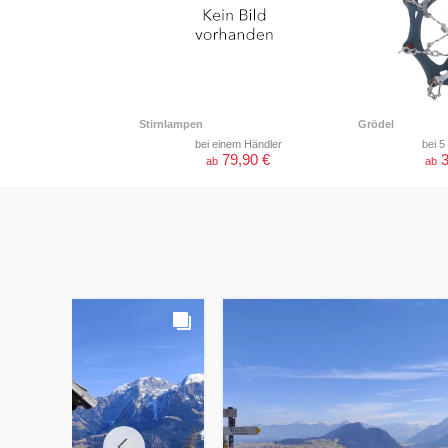
Stirnlampen
Grödel
bei einem Händler
bei 5
79,90 €
3
ab
ab