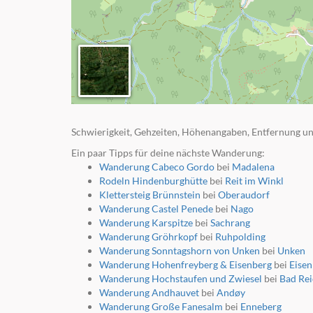
Schwierigkeit, Gehzeiten, Höhenangaben, Entfernung un
Ein paar Tipps für deine nächste Wanderung:
Wanderung Cabeco Gordo
bei
Madalena
Rodeln Hindenburghütte
bei
Reit im Winkl
Klettersteig Brünnstein
bei
Oberaudorf
Wanderung Castel Penede
bei
Nago
Wanderung Karspitze
bei
Sachrang
Wanderung Gröhrkopf
bei
Ruhpolding
Wanderung Sonntagshorn von Unken
bei
Unken
Wanderung Hohenfreyberg & Eisenberg
bei
Eisen
Wanderung Hochstaufen und Zwiesel
bei
Bad Rei
Wanderung Andhauvet
bei
Andøy
Wanderung Große Fanesalm
bei
Enneberg