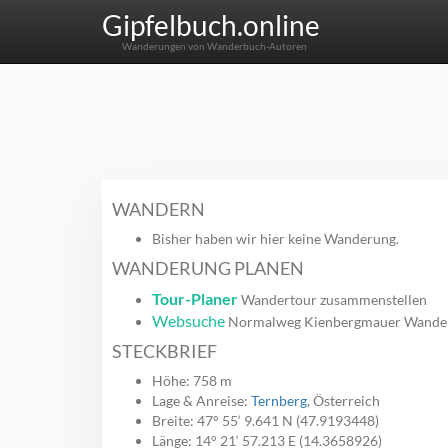
Gipfelbuch.online
Wanderungen von Wanderbuch-Autoren
WANDERN
Bisher haben wir hier keine Wanderung.
WANDERUNG PLANEN
Tour-Planer
Wandertour zusammenstellen
Websuche
Normalweg Kienbergmauer Wande
STECKBRIEF
Höhe: 758 m
Lage & Anreise:
Ternberg
, Österreich
Breite: 47° 55‘ 9.641 N (47.9193448)
Länge: 14° 21‘ 57.213 E (14.3658926)