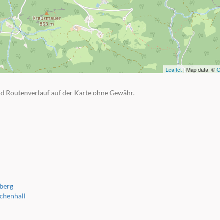
Leaflet
| Map data: ©
O
d Routenverlauf auf der Karte ohne Gewähr.
berg
chenhall