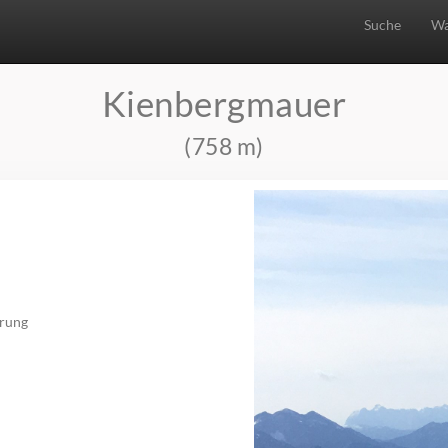
Suche
Wa
Kienbergmauer
(758 m)
rung