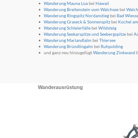
Wanderung Mauna Loa
bei
Hawaii
Wanderung Breitenstein vom Walchsee
bei
Walch
Wanderung Ringspitz Nordanstieg
bei
Bad Wiess
Wanderung Graseck & Sonnenspitz
bei
Kochel am
Wanderung Schleierfälle
bei
Wildsteig
Wanderung Seekarspitze und Seebergspitze
bei
A
Wanderung Mariandlalm
bei
Thiersee
Wanderung Bründlingalm
bei
Ruhpolding
und ganz neu hinzugefügt
Wanderung Zinkwand
b
Wanderausrüstung