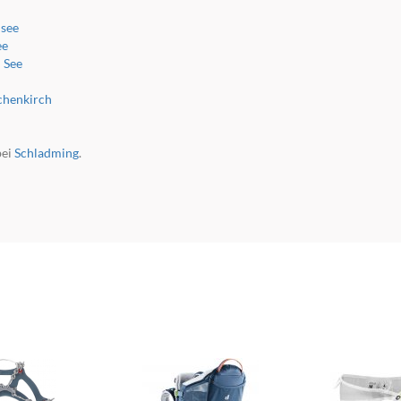
see
ee
 See
chenkirch
ei
Schladming
.