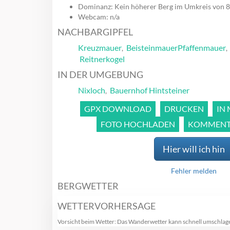
Dominanz: Kein höherer Berg im Umkreis von 
Webcam: n/a
NACHBARGIPFEL
Kreuzmauer
Beisteinmauer
Pfaffenmauer
,
Reitnerkogel
IN DER UMGEBUNG
Nixloch
Bauernhof Hintsteiner
,
GPX DOWNLOAD
DRUCKEN
IN
FOTO HOCHLADEN
KOMMENTA
Hier will ich hin
Fehler melden
BERGWETTER
WETTERVORHERSAGE
Vorsicht beim Wetter: Das Wanderwetter kann schnell umschlag