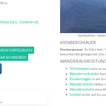
840 m
Hohe Dirn
Geißhörndl
,
,
,
Symbolfoto - leide
KIENBERGMAUER
Kienbergmauer
: Es führt kein
 MEIN GIPFELBUCH
besuchtes Bergsteigerziel. Der 
R SCHREIBEN
WANDERAUSRÜSTUN
Stirnlampen
wenn es zu
Wanderrucksäcke
dami
Kindertragen
in der Kr
Wanderstöcke
faltbar 
Wanderschuhe
ohne Bl
Grödel
sicher auf Eis u
en.