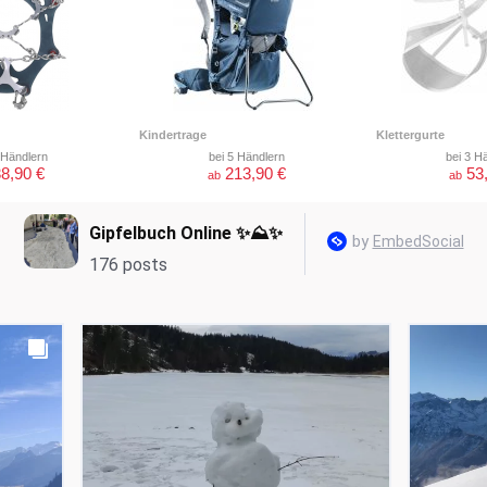
Kindertrage
Klettergurte
 Händlern
bei 5 Händlern
bei 3 H
8,90 €
213,90 €
53
ab
ab