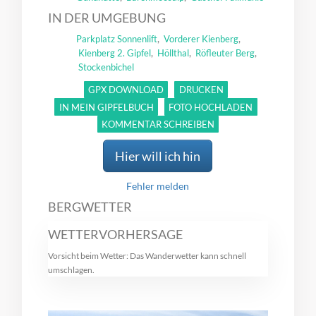
IN DER UMGEBUNG
,
,
Parkplatz Sonnenlift
Vorderer Kienberg
,
,
,
Kienberg 2. Gipfel
Höllthal
Röfleuter Berg
Stockenbichel
GPX DOWNLOAD
DRUCKEN
IN MEIN GIPFELBUCH
FOTO HOCHLADEN
KOMMENTAR SCHREIBEN
Hier will ich hin
Fehler melden
BERGWETTER
WETTERVORHERSAGE
Vorsicht beim Wetter: Das Wanderwetter kann schnell
umschlagen.