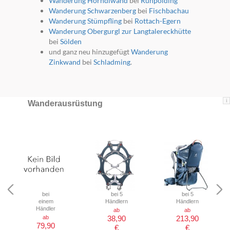
Wanderung Hörndlwand
bei
Ruhpolding
Wanderung Schwarzenberg
bei
Fischbachau
Wanderung Stümpfling
bei
Rottach-Egern
Wanderung Obergurgl zur Langtalereckhütte
bei
Sölden
und ganz neu hinzugefügt
Wanderung
Zinkwand
bei
Schladming
.
i
Wanderausrüstung
bei
bei 5
bei 5
einem
Händlern
Händlern
Händler
ab
ab
ab
38,90
213,90
79,90
€
€