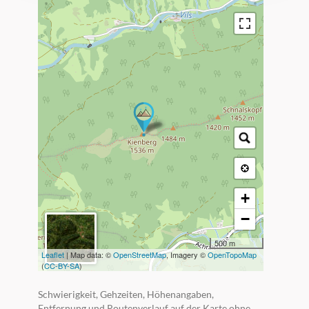
+
−
500 m
Leaflet
| Map data: ©
OpenStreetMap
, Imagery ©
OpenTopoMap
(
CC-BY-SA
)
Schwierigkeit, Gehzeiten, Höhenangaben,
Entfernung und Routenverlauf auf der Karte ohne