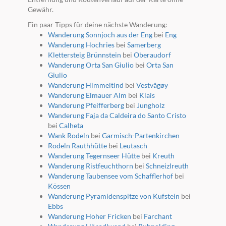
Gewähr.
Ein paar Tipps für deine nächste Wanderung:
Wanderung Sonnjoch aus der Eng
bei
Eng
Wanderung Hochries
bei
Samerberg
Klettersteig Brünnstein
bei
Oberaudorf
Wanderung Orta San Giulio
bei
Orta San
Giulio
Wanderung Himmeltind
bei
Vestvågøy
Wanderung Elmauer Alm
bei
Klais
Wanderung Pfeifferberg
bei
Jungholz
Wanderung Faja da Caldeira do Santo Cristo
bei
Calheta
Wank Rodeln
bei
Garmisch-Partenkirchen
Rodeln Rauthhütte
bei
Leutasch
Wanderung Tegernseer Hütte
bei
Kreuth
Wanderung Ristfeuchthorn
bei
Schneizlreuth
Wanderung Taubensee vom Schafflerhof
bei
Kössen
Wanderung Pyramidenspitze von Kufstein
bei
Ebbs
Wanderung Hoher Fricken
bei
Farchant