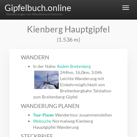
Gipfelbuch.online
Menu
Wanderungen von Wanderbuch-Autoren
Kienberg Hauptgipfel
(1.536 m)
WANDERN
In der Nähe:
Rodeln Breitenberg
244hm, 16,0km, 3:04h
Leichte Wanderung mit
Einkehrmöglichkeit von
Breitenbergbahn Talstation
zum Breitenberg-Gipfel
WANDERUNG PLANEN
Wandertour zusammenstellen
Tour-Planer
Normalweg Kienberg
Websuche
Hauptgipfel Wanderung
STECKBRIEF