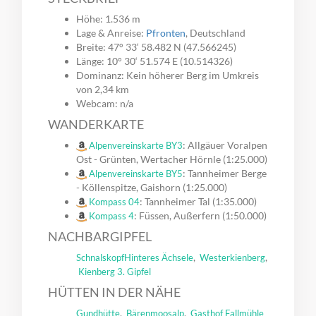
Höhe: 1.536 m
Lage & Anreise:
Pfronten
, Deutschland
Breite: 47° 33‘ 58.482 N (47.566245)
Länge: 10° 30‘ 51.574 E (10.514326)
Dominanz: Kein höherer Berg im Umkreis
von 2,34 km
Webcam: n/a
WANDERKARTE
: Allgäuer Voralpen
Alpenvereinskarte BY3
Ost - Grünten, Wertacher Hörnle (1:25.000)
: Tannheimer Berge
Alpenvereinskarte BY5
- Köllenspitze, Gaishorn (1:25.000)
: Tannheimer Tal (1:35.000)
Kompass 04
: Füssen, Außerfern (1:50.000)
Kompass 4
NACHBARGIPFEL
,
,
Schnalskopf
Hinteres Ächsele
Westerkienberg
Kienberg 3. Gipfel
HÜTTEN IN DER NÄHE
,
,
Gundhütte
Bärenmoosalp
Gasthof Fallmühle