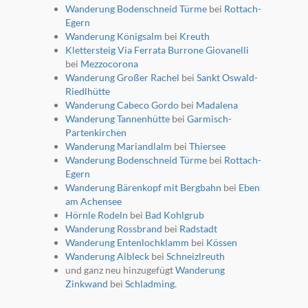
Wanderung Bodenschneid Türme
bei
Rottach-
Egern
Wanderung Königsalm
bei
Kreuth
Klettersteig Via Ferrata Burrone Giovanelli
bei
Mezzocorona
Wanderung Großer Rachel
bei
Sankt Oswald-
Riedlhütte
Wanderung Cabeco Gordo
bei
Madalena
Wanderung Tannenhütte
bei
Garmisch-
Partenkirchen
Wanderung Mariandlalm
bei
Thiersee
Wanderung Bodenschneid Türme
bei
Rottach-
Egern
Wanderung Bärenkopf mit Bergbahn
bei
Eben
am Achensee
Hörnle Rodeln
bei
Bad Kohlgrub
Wanderung Rossbrand
bei
Radstadt
Wanderung Entenlochklamm
bei
Kössen
Wanderung Aibleck
bei
Schneizlreuth
und ganz neu hinzugefügt
Wanderung
Zinkwand
bei
Schladming
.