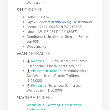
Wanderung
STECKBRIEF
Höhe: 1.584 m
Lage & Anreise:
Brannenburg
, Deutschland
Breite: 47° 42‘ 55.289 N (47.715358)
Länge: 12° 1‘ 8.281 E (12.018967)
Dominanz: Kein höherer Berg im Umkreis
von 935 m
Webcam: n/a
WANDERKARTE
: Bayrischzell, Schliersee,
Kompass 008
Fischbachau, Oberaudorf (1:25.000)
: Mangfallgebirge
Alpenvereinskarte 16
Ost, Wendelstein, Großer Traithen
(1:25.000)
: Tegernsee, Schliersee,
Kompass 8
Wendelstein (1:50.000)
NACHBARGIPFEL
,
,
,
Wendelstein
Soinwand
Hochsalwand
Lechnerkopf