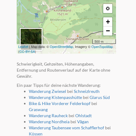
+
−
500 m
Leaflet
| Map data: ©
OpenStreetMap
, Imagery ©
OpenTopoMap
(
CC-BY-SA
)
Schwierigkeit, Gehzeiten, Höhenangaben,
Entfernung und Routenverlauf auf der Karte ohne
Gewähr.
Ein paar Tipps für deine nächste Wanderung:
Wanderung Zwiesel
bei
Schneizlreuth
Wanderung Kistenpasshütte
bei
Glarus Süd
Bike & Hike Vorderer Felderkopf
bei
Graswang
Wanderung Rauheck
bei
Ohlstadt
Wanderung Nordheia
bei
Vågan
Wanderung Taubensee vom Schafflerhof
bei
Kössen