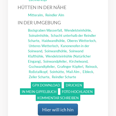
HÜTTEN IN DER NÄHE
,
Mitteralm
Reindler Alm
IN DER UMGEBUNG
,
,
Bockgraben Wasserfall
Wendelsteinhöhle
,
Soinalmhöhle
Schacht unterhalb der Reindler
,
,
,
Scharte
Haidwandhöhle
Oberes Wetterloch
,
Unteres Wetterloch
Kanonenofen in der
,
,
Soinwand
Soinwandhöhle
Soinwand
,
Klufthöhle
Wendelsteinhöhle (Natürlicher
,
,
,
Eingang)
Soinwandpfeiler
Kirchelwand
,
,
,
Gschwandtpfeiler
Grafinger Köpferl
Reinock
,
,
,
,
Roßstallkopf
Soinhütte
Mail Alm
Eibleck
,
Zeller Scharte
Reindler Scharte
GPX DOWNLOAD
DRUCKEN
IN MEIN GIPFELBUCH
FOTO HOCHLADEN
KOMMENTAR SCHREIBEN
Hier will ich hin