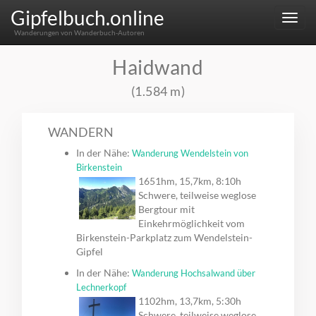
Gipfelbuch.online
Menu
Wanderungen von Wanderbuch-Autoren
Haidwand
(1.584 m)
WANDERN
In der Nähe:
Wanderung Wendelstein von
Birkenstein
1651hm, 15,7km, 8:10h
Schwere, teilweise weglose
Bergtour mit
Einkehrmöglichkeit vom
Birkenstein-Parkplatz zum Wendelstein-
Gipfel
In der Nähe:
Wanderung Hochsalwand über
Lechnerkopf
1102hm, 13,7km, 5:30h
Schwere, teilweise weglose