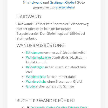
Kirchelwand
und
Grafinger Köpferl
(Foto
gespeichert zu
Breitenstein
)
HAIDWAND
Haidwand
: Es führt kein "normaler" Wanderweg
hierher oder es ist kein oft besuchtes
Bergsteigerziel. Der Gipfel liegt auf 1584m bei
Brannenburg.
WANDERAUSRÜSTUNG
wenn es zu früh dunkel wird
Stirnlampen
damit die Brotzeit zum
Wanderrucksäcke
Gipfel kommt
in der Kraxn schlafend zum
Kindertragen
Ziel
faltbar immer dabei
Wanderstöcke
ohne Blasen zum Gipfel
Wanderschuhe
sicher auf Eis und Schnee
Grödel
BUCHTIPP WANDERFÜHRER
Das große Kinder-Wander-Erlebnis-Buch