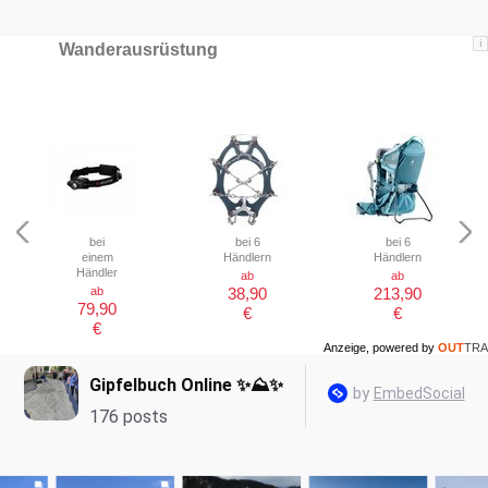
i
Wanderausrüstung
bei
bei 6
bei 6
einem
Händlern
Händlern
Händler
ab
ab
ab
38,90
213,90
79,90
€
€
€
Anzeige, powered by
OUT
TRA