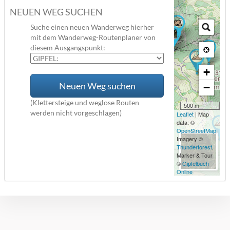
NEUEN WEG SUCHEN
Suche einen neuen Wanderweg hierher
mit dem Wanderweg-Routenplaner von
diesem Ausgangspunkt:
+
Neuen Weg suchen
−
(Klettersteige und weglose Routen
500 m
werden nicht vorgeschlagen)
Leaflet
| Map
data: ©
OpenStreetMap
,
Imagery ©
Thunderforest
,
Marker & Tour
©
Gipfelbuch
Online