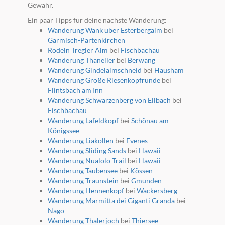
Gewähr.
Ein paar Tipps für deine nächste Wanderung:
Wanderung Wank über Esterbergalm
bei
Garmisch-Partenkirchen
Rodeln Tregler Alm
bei
Fischbachau
Wanderung Thaneller
bei
Berwang
Wanderung Gindelalmschneid
bei
Hausham
Wanderung Große Riesenkopfrunde
bei
Flintsbach am Inn
Wanderung Schwarzenberg von Ellbach
bei
Fischbachau
Wanderung Lafeldkopf
bei
Schönau am
Königssee
Wanderung Liakollen
bei
Evenes
Wanderung Sliding Sands
bei
Hawaii
Wanderung Nualolo Trail
bei
Hawaii
Wanderung Taubensee
bei
Kössen
Wanderung Traunstein
bei
Gmunden
Wanderung Hennenkopf
bei
Wackersberg
Wanderung Marmitta dei Giganti Granda
bei
Nago
Wanderung Thalerjoch
bei
Thiersee