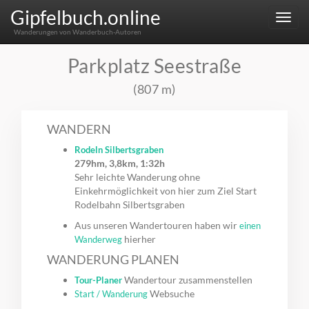
Gipfelbuch.online
Menu
Wanderungen von Wanderbuch-Autoren
Parkplatz Seestraße
(807 m)
WANDERN
Rodeln Silbertsgraben
279hm, 3,8km, 1:32h
Sehr leichte Wanderung ohne
Einkehrmöglichkeit von hier zum Ziel Start
Rodelbahn Silbertsgraben
Aus unseren Wandertouren haben wir
einen
hierher
Wanderweg
WANDERUNG PLANEN
Wandertour zusammenstellen
Tour-Planer
Websuche
Start / Wanderung