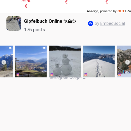
79,90
€
€
€
Anzeige, powered by
OUT
TRA
Instagram widget
→