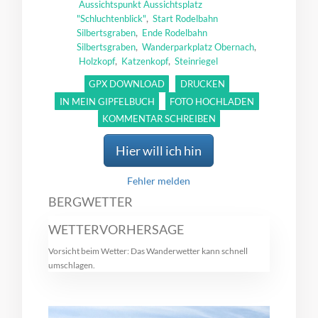
Aussichtspunkt Aussichtsplatz
,
"Schluchtenblick"
Start Rodelbahn
,
Silbertsgraben
Ende Rodelbahn
,
,
Silbertsgraben
Wanderparkplatz Obernach
,
,
Holzkopf
Katzenkopf
Steinriegel
GPX DOWNLOAD
DRUCKEN
IN MEIN GIPFELBUCH
FOTO HOCHLADEN
KOMMENTAR SCHREIBEN
Hier will ich hin
Fehler melden
BERGWETTER
WETTERVORHERSAGE
Vorsicht beim Wetter: Das Wanderwetter kann schnell
umschlagen.