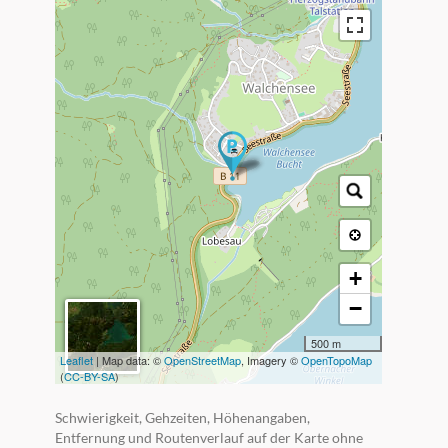
+
−
500 m
Leaflet
| Map data: ©
OpenStreetMap
, Imagery ©
OpenTopoMap
(
CC-BY-SA
)
Schwierigkeit, Gehzeiten, Höhenangaben,
Entfernung und Routenverlauf auf der Karte ohne