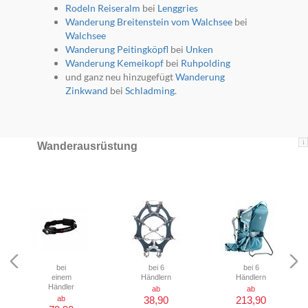
Rodeln Reiseralm
bei
Lenggries
Wanderung Breitenstein vom Walchsee
bei
Walchsee
Wanderung Peitingköpfl
bei
Unken
Wanderung Kemeikopf
bei
Ruhpolding
und ganz neu hinzugefügt
Wanderung
Zinkwand
bei
Schladming
.
i
Wanderausrüstung
bei
bei 6
bei 6
einem
Händlern
Händlern
Händler
ab
ab
ab
38,90
213,90