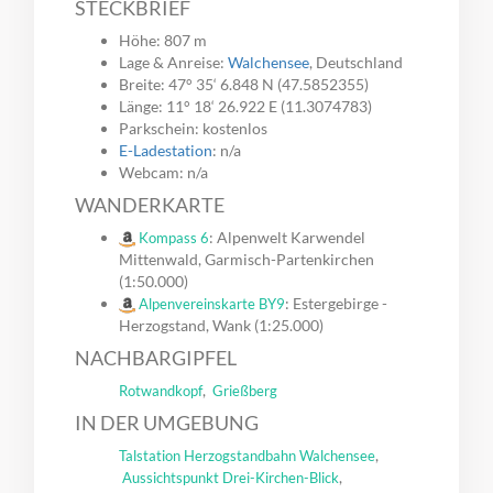
STECKBRIEF
Höhe: 807 m
Lage & Anreise:
Walchensee
, Deutschland
Breite: 47° 35‘ 6.848 N (47.5852355)
Länge: 11° 18‘ 26.922 E (11.3074783)
Parkschein: kostenlos
E-Ladestation
: n/a
Webcam: n/a
WANDERKARTE
: Alpenwelt Karwendel
Kompass 6
Mittenwald, Garmisch-Partenkirchen
(1:50.000)
: Estergebirge -
Alpenvereinskarte BY9
Herzogstand, Wank (1:25.000)
NACHBARGIPFEL
,
Rotwandkopf
Grießberg
IN DER UMGEBUNG
,
Talstation Herzogstandbahn Walchensee
,
Aussichtspunkt Drei-Kirchen-Blick