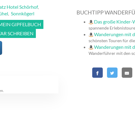
atz Hotel Schörhof
,
BUCHTIPP WANDERF
ühel
Sonnkögerl
,
Das große Kinder-W
 MEIN GIPFELBUCH
spannende Erlebnistoure
R SCHREIBEN
Wanderungen mit 
schönsten Touren für die
Wanderungen mit d
Wanderführer mit den s
en.