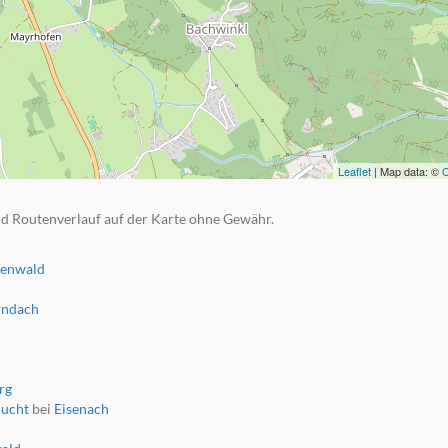
Leaflet
| Map data: ©
O
d Routenverlauf auf der Karte ohne Gewähr.
tenwald
rndach
rg
lucht
bei
Eisenach