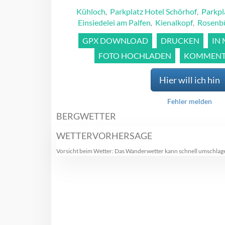
Kühloch
Parkplatz Hotel Schörhof
Parkpl
,
,
Einsiedelei am Palfen
Kienalkopf
Rosenb
,
,
GPX DOWNLOAD
DRUCKEN
IN
FOTO HOCHLADEN
KOMMENTA
Hier will ich hin
Fehler melden
BERGWETTER
WETTERVORHERSAGE
Vorsicht beim Wetter: Das Wanderwetter kann schnell umschlag