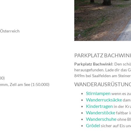
, Österreich
PARKPLATZ BACHWIN
Parkplatz Bachwinkl
: Den sch
herausgefunden. Lade dir das G
849m bei Saalfelden am Steine
00)
WANDERAUSRÜSTUN
lemm, Zell am See (1:50.000)
Stirnlampen
wenn es zu
Wanderrucksäcke
dami
Kindertragen
in der Kr
Wanderstöcke
faltbar 
Wanderschuhe
ohne Bl
Grödel
sicher auf Eis u