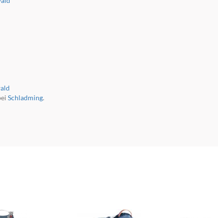
ald
ald
ei
Schladming
.