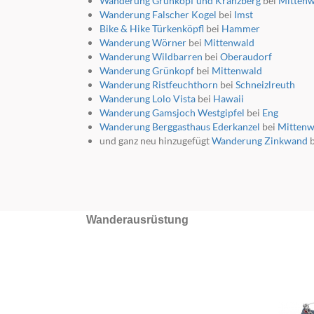
Wanderung Grünkopf und Kranzberg
bei
Mittenw
Wanderung Falscher Kogel
bei
Imst
Bike & Hike Türkenköpfl
bei
Hammer
Wanderung Wörner
bei
Mittenwald
Wanderung Wildbarren
bei
Oberaudorf
Wanderung Grünkopf
bei
Mittenwald
Wanderung Ristfeuchthorn
bei
Schneizlreuth
Wanderung Lolo Vista
bei
Hawaii
Wanderung Gamsjoch Westgipfel
bei
Eng
Wanderung Berggasthaus Ederkanzel
bei
Mittenw
und ganz neu hinzugefügt
Wanderung Zinkwand
b
Wanderausrüstung