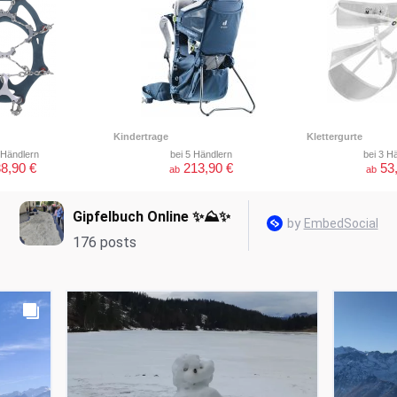
Kindertrage
Klettergurte
 Händlern
bei 5 Händlern
bei 3 H
8,90 €
213,90 €
53
ab
ab