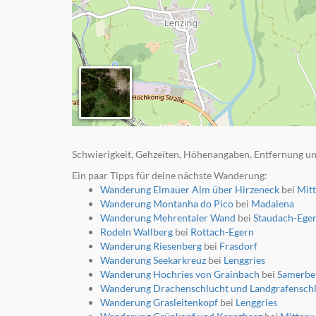
Schwierigkeit, Gehzeiten, Höhenangaben, Entfernung un
Ein paar Tipps für deine nächste Wanderung:
Wanderung Elmauer Alm über Hirzeneck
bei
Mit
Wanderung Montanha do Pico
bei
Madalena
Wanderung Mehrentaler Wand
bei
Staudach-Ege
Rodeln Wallberg
bei
Rottach-Egern
Wanderung Riesenberg
bei
Frasdorf
Wanderung Seekarkreuz
bei
Lenggries
Wanderung Hochries von Grainbach
bei
Samerbe
Wanderung Drachenschlucht und Landgrafensch
Wanderung Grasleitenkopf
bei
Lenggries