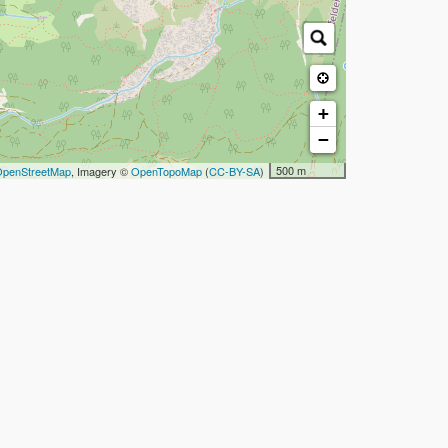
+
−
500 m
penStreetMap
, Imagery ©
OpenTopoMap
(
CC-BY-SA
)