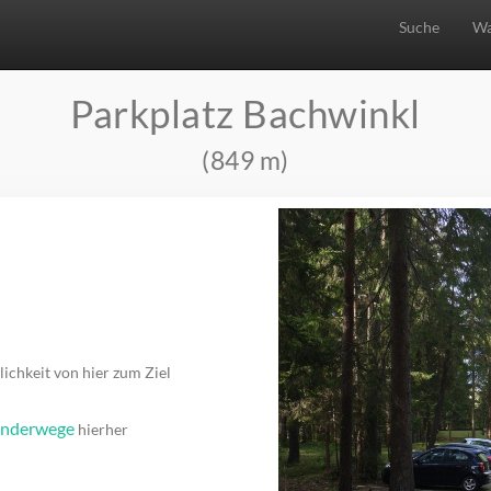
Suche
Wa
Parkplatz Bachwinkl
(849 m)
ichkeit von hier zum Ziel
anderwege
hierher