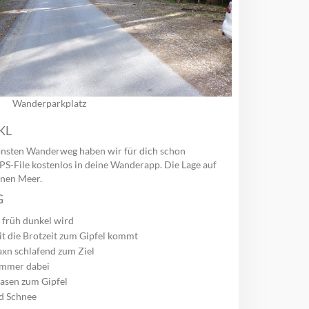
Wanderparkplatz
KL
önsten Wanderweg haben wir für dich schon
PS-File kostenlos in deine Wanderapp. Die Lage auf
rnen Meer.
G
 früh dunkel wird
t die Brotzeit zum Gipfel kommt
axn schlafend zum Ziel
immer dabei
asen zum Gipfel
nd Schnee