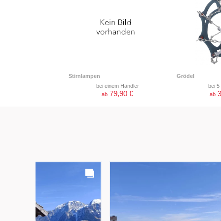
Stirnlampen
Grödel
bei einem Händler
bei 5
79,90 €
3
ab
ab