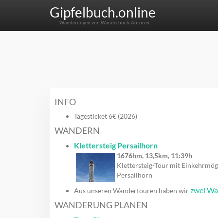
Gipfelbuch.online
Wanderungen von Wanderbuch-Autoren
INFO
Tagesticket 6€ (2026)
WANDERN
Klettersteig Persailhorn
1676hm, 13,5km, 11:39h
Klettersteig-Tour mit Einkehrmögl
Persailhorn
zwei W
Aus unseren Wandertouren haben wir
WANDERUNG PLANEN