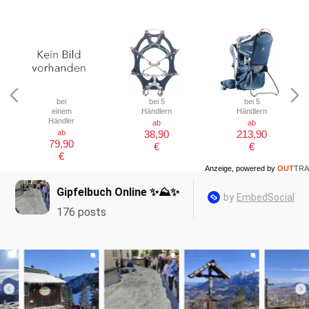
bei
bei 5
bei 5
einem
Händlern
Händlern
Händler
ab
ab
ab
38,90
213,90
79,90
€
€
€
Anzeige, powered by
OUT
TRA