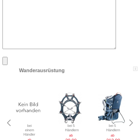
i
Wanderausrüstung
bei
bei 5
bei 5
einem
Händlern
Händlern
Händler
ab
ab
ab