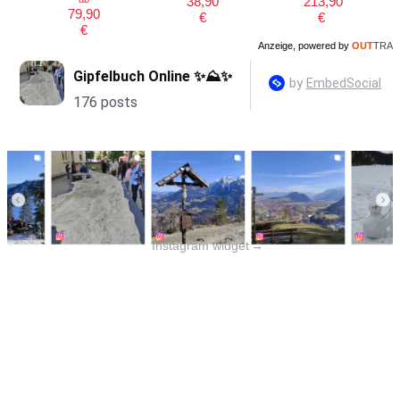
38,90
213,90
79,90
€
€
€
Anzeige, powered by
OUT
TRA
Instagram widget
→