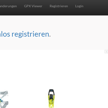
nderungen
GPX Viewer
Registrieren
Login
los registrieren
.
i