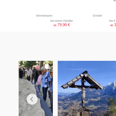
Stirnlampen
Grödel
bei einem Händler
bei 6
79,90 €
3
ab
ab