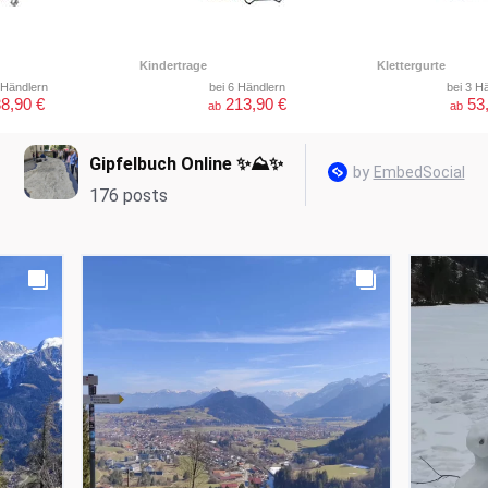
Kindertrage
Klettergurte
 Händlern
bei 6 Händlern
bei 3 H
8,90 €
213,90 €
53
ab
ab