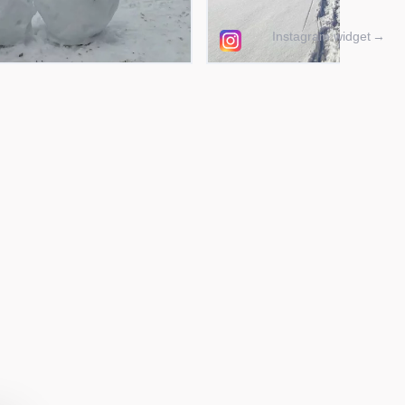
Instagram widget
→